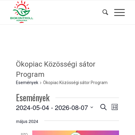
Ökopiac Közösségi sátor
Program
Események
Ökopiac Közösségi sátor Program
Események
Események
Esemény
2024-05-04
 - 
2026-08-07
Keresett
Lista
nézet
kifejezés
keresése
Dátum
navigáci
május 2024
és
kiválasztása.
nézet
SZO