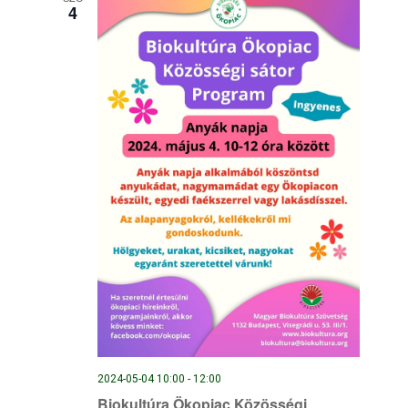
4
választás
2024-05-04 10:00
-
12:00
Biokultúra Ökopiac Közösségi