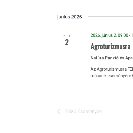
június 2026
2026. június 2. 09:00
-
KED
2
Agroturizmusra 
Natúra Panzió és Ap
Az Agroturizmusra FEL
második eseményére Or
Előző
Események