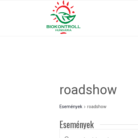
roadshow
Események
roadshow
Események
Események
Írja