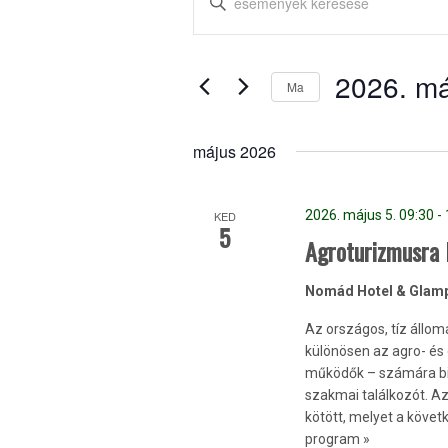
keresése
be
és
a
keresőszót.
nézet
2026. má
Keresse
Ma
választás
meg
Dátum
a
kiválasztása.
Események
május 2026
-
t
a
2026. május 5. 09:30
-
KED
keresőszóval.
5
Agroturizmusra 
Nomád Hotel & Glam
Az országos, tíz állom
különösen az agro- és
működők – számára bizt
szakmai találkozót. A
kötött, melyet a követ
program »