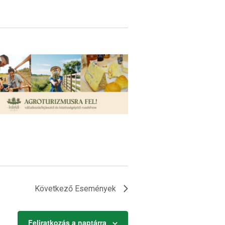
Következő
Események
Feliratkozás a naptárra