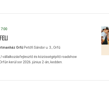
17:00
FEL!
artmanház Orfű
Petőfi Sándor u. 3., Orfű
! vállalkozásfejlesztő és közösségépítő roadshow
fűn kerül sor 2026. június 2-án, kedden.