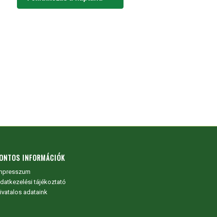
ONTOS INFORMÁCIÓK
mpresszum
datkezelési tájékoztató
ivatalos adataink