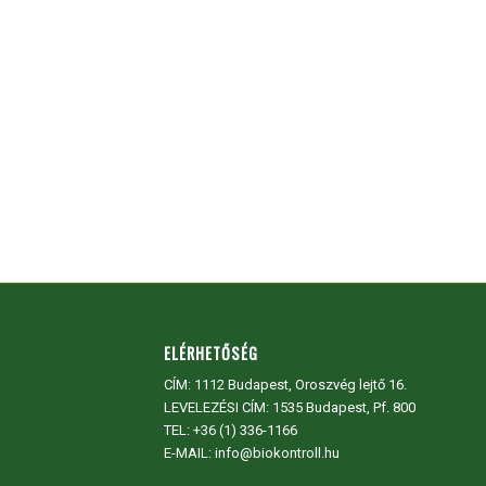
ELÉRHETŐSÉG
CÍM:
1112 Budapest, Oroszvég lejtő 16.
LEVELEZÉSI CÍM: 1535 Budapest, Pf. 800
TEL:
+36 (1) 336-1166
E-MAIL: info@biokontroll.hu