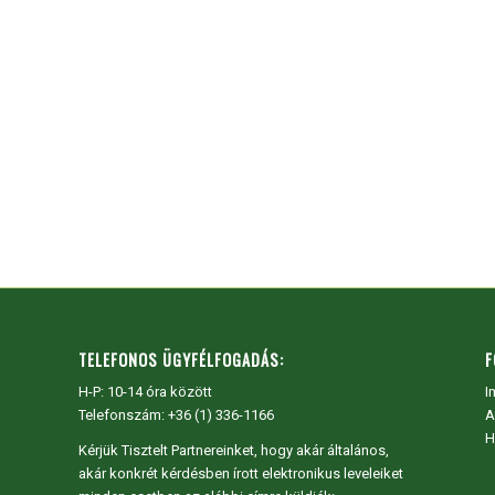
TELEFONOS ÜGYFÉLFOGADÁS:
F
H-P: 10-14 óra között
I
Telefonszám: +36 (1) 336-1166
A
H
Kérjük Tisztelt Partnereinket, hogy akár általános,
akár konkrét kérdésben írott elektronikus leveleiket