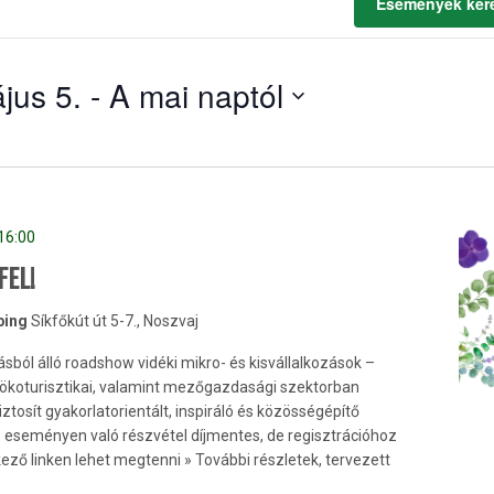
Események ker
jus 5.
 - 
A mai naptól
16:00
FEL!
ping
Síkfőkút út 5-7., Noszvaj
ásból álló roadshow vidéki mikro- és kisvállalkozások –
 ökoturisztikai, valamint mezőgazdasági szektorban
osít gyakorlatorientált, inspiráló és közösségépítő
z eseményen való részvétel díjmentes, de regisztrációhoz
kező linken lehet megtenni » További részletek, tervezett