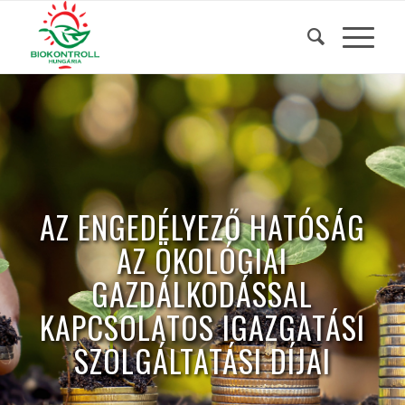
AZ ENGEDÉLYEZŐ HATÓSÁG
AZ ÖKOLÓGIAI
GAZDÁLKODÁSSAL
KAPCSOLATOS IGAZGATÁSI
SZOLGÁLTATÁSI DÍJAI