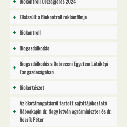
Biokontroll Országjárás 2024
Elkészült a Biokontroll reklámfilmje
Biokontroll
Biogazdálkodás
Biogazdálkodás a Debreceni Egyetem Látóképi
Tangazdaságában
Biokertészet
Az ökotámogatásról tartott sajtótájékoztató
Rábcakapin dr. Nagy István agrárminiszter és dr.
Roszík Péter