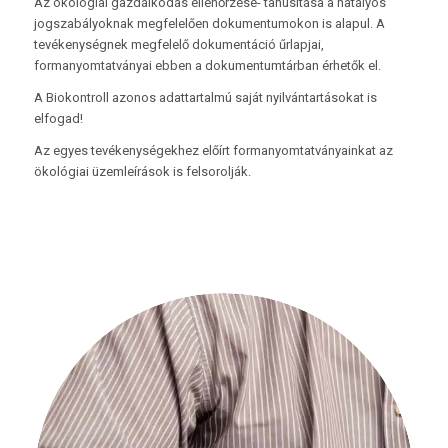
Az ökológiai gazdálkodás ellenőrzése- tanúsítása a hatályos
jogszabályoknak megfelelően dokumentumokon is alapul. A
tevékenységnek megfelelő dokumentáció űrlapjai,
formanyomtatványai ebben a dokumentumtárban érhetők el.
A Biokontroll azonos adattartalmú saját nyilvántartásokat is
elfogad!
Az egyes tevékenységekhez előírt formanyomtatványainkat az
ökológiai üzemleírások is felsorolják.