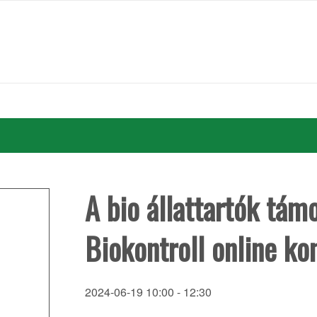
A bio állattartók tám
Biokontroll online ko
2024-06-19 10:00
-
12:30