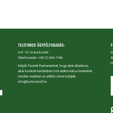
TELEFONOS ÜGYFÉLFOGADÁS:
F
H-P: 10-14 óra között
I
Telefonszám: +36 (1) 336-1166
A
H
Kérjük Tisztelt Partnereinket, hogy akár általános,
akár konkrét kérdésben írott elektronikus leveleiket
minden esetben az alábbi címre küldjék:
info@biokontroll.hu