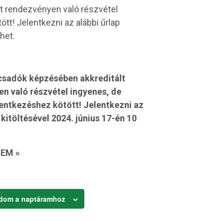
t rendezvényen való részvétel
tt! Jelentkezni az alábbi űrlap
het.
csadók képzésében akkreditált
n való részvétel ingyenes, de
lentkezéshez kötött! Jelentkezni az
 kitöltésével 2024. június 17-én 10
EM »
dom a naptáramhoz