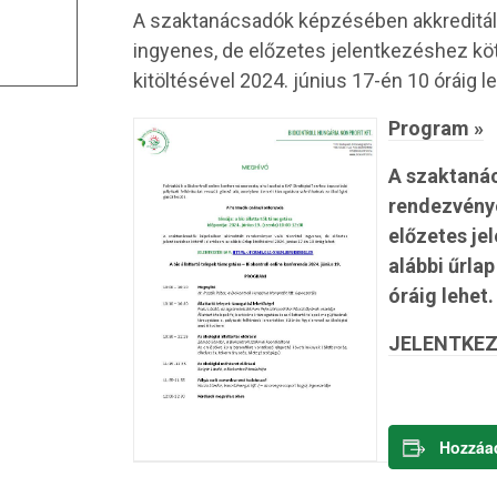
A szaktanácsadók képzésében akkreditál
ingyenes, de előzetes jelentkezéshez kötö
kitöltésével 2024. június 17-én 10 óráig le
Program »
A szaktaná
rendezvénye
előzetes je
alábbi űrlap
óráig lehet.
JELENTKEZ
Hozzáa