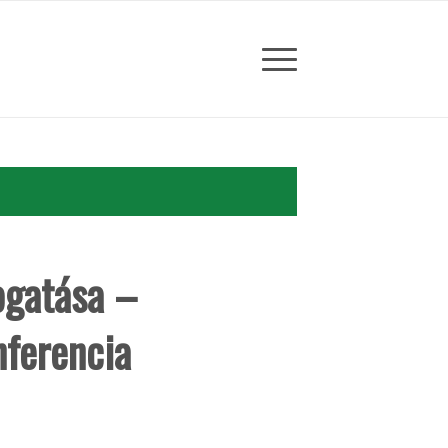
ogatása –
nferencia