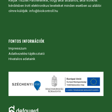
Kérjük Tisztelt Partnereinket, hogy akár általános, akár konkrét
kérdésben írott elektronikus leveleiket minden esetben az alábbi
címre küldjék: info@biokontroll.hu
FONTOS INFORMÁCIÓK
Impresszum
Adatkezelési tájékoztató
Hivatalos adataink