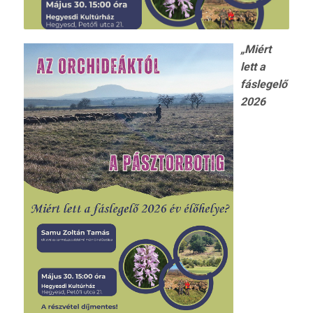
„Miért
lett a
fáslegelő
2026