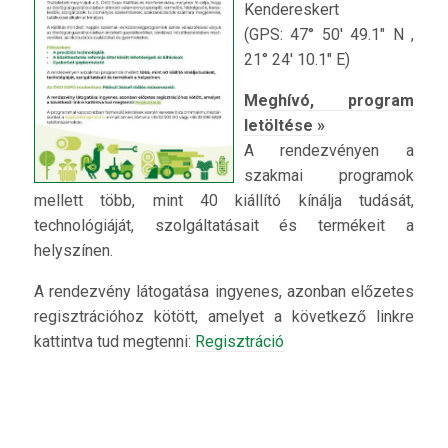
Kendereskert
(GPS: 47° 50′ 49.1″ N ,
21° 24′ 10.1″ E)
Meghívó, program
letöltése »
A rendezvényen a
szakmai programok
mellett több, mint 40 kiállító kínálja tudását,
technológiáját, szolgáltatásait és termékeit a
helyszínen.
A rendezvény látogatása ingyenes, azonban előzetes
regisztrációhoz kötött, amelyet a következő linkre
kattintva tud megtenni:
Regisztráció