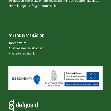
kérdésben írott elektronikus leveleiket minden esetben az alábbi
címre küldjék: info@biokontroll.hu
FONTOS INFORMÁCIÓK
Impresszum
Adatkezelési tájékoztató
Hivatalos adataink