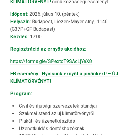
KLÍMATÖRVÉNYT!
című közösségi eseményt.
Időpont:
2026. július 10. (péntek)
Helyszín:
Budapest, Liezen-Mayer stny., 1146
(G37P+GF Budapest)
Kezdés:
17:00
Regisztráció az ernyős akcióhoz:
https://forms.gle/
SPextoT9SAcLjYeX8
FB esemény:
Nyissunk ernyőt a jövőnkért! – ÚJ
KLÍMATÖRVÉNYT!
Program:
Civil és ifjúsági szervezetek standjai
Szakmai stand az új klímatörvényről
Plakát- és üzenetkészítés
Üzenetküldés döntéshozóknak