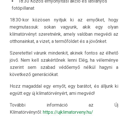
18:30 Közös ernyőnyitási akció és látványos
fotópillanat
18:30-kor közösen nyitjuk ki az ernyőket, hogy
megmutassuk: sokan vagyunk, akik egy olyan
klímatörvényt szeretnénk, amely valóban megvédi az
otthonainkat, a vizet, a termőföldet és a jövőnket.
Szeretettel várunk mindenkit, akinek fontos az élhető
jövő. Nem kell szakértőnek lenni Elég, ha véleménye
szerint sem szabad védőernyő nélkül hagyni a
következő generációkat.
Hozz magaddal egy ernyőt, egy barátot, és álljunk ki
együtt egy új klímatörvényért, ami megvéd!
További információ az Új
Klímatörvényről:
https://ujklimatorveny.hu/