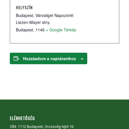
HELYSZÍN
Budapest, Városliget Napozórét
Liezen-Mayer stny.
Budapest
,
1146
+ Google Térkép
Hozzáadom a naptáramhoz
ELÉRHETŐSÉG
CÍM:
1112 Budapest, Oroszvég lejtő 16.