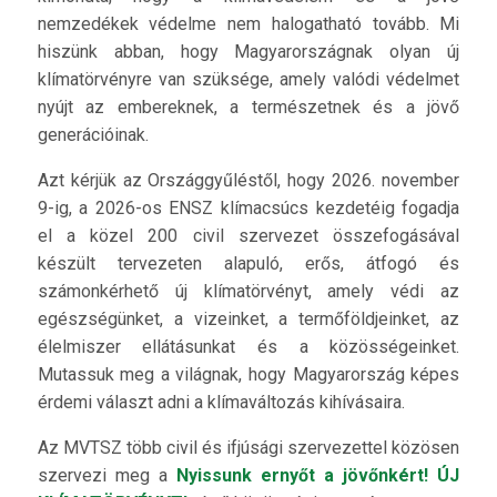
nemzedékek védelme nem halogatható tovább. Mi
hiszünk abban, hogy Magyarországnak olyan új
klímatörvényre van szüksége, amely valódi védelmet
nyújt az embereknek, a természetnek és a jövő
generációinak.
Azt kérjük az Országgyűléstől, hogy 2026. november
9-ig, a 2026-os ENSZ klímacsúcs kezdetéig fogadja
el a közel 200 civil szervezet összefogásával
készült tervezeten alapuló, erős, átfogó és
számonkérhető új klímatörvényt, amely védi az
egészségünket, a vizeinket, a termőföldjeinket, az
élelmiszer ellátásunkat és a közösségeinket.
Mutassuk meg a világnak, hogy Magyarország képes
érdemi választ adni a klímaváltozás kihívásaira.
Az MVTSZ több civil és ifjúsági szervezettel közösen
szervezi meg a
Nyissunk ernyőt a jövőnkért! ÚJ