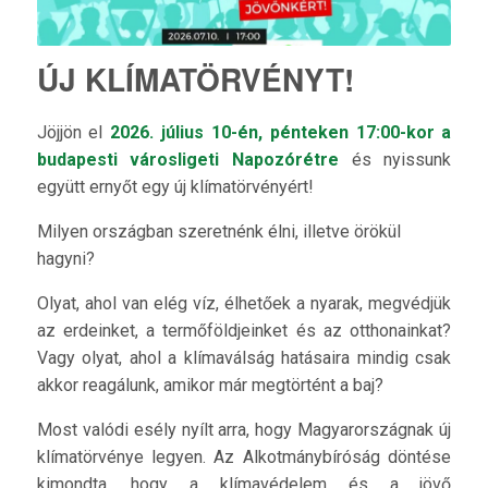
ÚJ KLÍMATÖRVÉNYT!
Jöjjön el
2026. július 10-én, pénteken 17:00-kor a
budapesti városligeti Napozórétre
és nyissunk
együtt ernyőt egy új klímatörvényért!
Milyen országban szeretnénk élni, illetve örökül
hagyni?
Olyat, ahol van elég víz, élhetőek a nyarak, megvédjük
az erdeinket, a termőföldjeinket és az otthonainkat?
Vagy olyat, ahol a klímaválság hatásaira mindig csak
akkor reagálunk, amikor már megtörtént a baj?
Most valódi esély nyílt arra, hogy Magyarországnak új
klímatörvénye legyen. Az Alkotmánybíróság döntése
kimondta, hogy a klímavédelem és a jövő