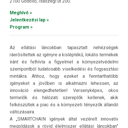
2100 Gödöllő, Isaszegi út 200.
Meghívó »
Jelentkezési lap »
Program »
Az ellátási láncokban tapasztalt nehézségek
ráerősítettek az igényre a kisléptékű, lokális termékek
iránt és felhívta a figyelmet a környezetvédelmi
szempontból tudatosabb viselkedési és fogyasztási
mintákra. Ahhoz, hogy ezeket a fenntarthatóbb
igényeket a jövőben is alkalmazni lehessen, az
innováció elengedhetetlen! Versenyképes, okos
termelők és hálózati szereplők kellenek, akik
felkészültek a piac és a környezeti tényezők állandó
változásaira.
A „SMARTCHAIN igények által vezérelt innovatív
megoldások a rövid élelmiszer ellátási láncokban”