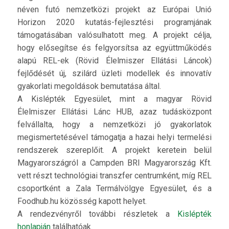
néven futó nemzetközi projekt az Európai Unió
Horizon 2020 kutatás-fejlesztési programjának
támogatásában valósulhatott meg. A projekt célja,
hogy elősegítse és felgyorsítsa az együttműködés
alapú REL-ek (Rövid Élelmiszer Ellátási Láncok)
fejlődését új, szilárd üzleti modellek és innovatív
gyakorlati megoldások bemutatása által.
A Kislépték Egyesület, mint a magyar Rövid
Élelmiszer Ellátási Lánc HUB, azaz tudásközpont
felvállalta, hogy a nemzetközi jó gyakorlatok
megismertetésével támogatja a hazai helyi termelési
rendszerek szereplőit. A projekt keretein belül
Magyarországról a Campden BRI Magyarország Kft.
vett részt technológiai transzfer centrumként, míg REL
csoportként a Zala Termálvölgye Egyesület, és a
Foodhub.hu közösség kapott helyet.
A rendezvényről további részletek a
Kislépték
honlapján
találhatóak.