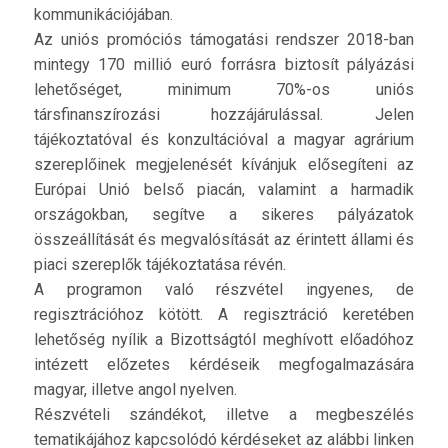
kommunikációjában.
Az uniós promóciós támogatási rendszer 2018-ban
mintegy 170 millió euró forrásra biztosít pályázási
lehetőséget, minimum 70%-os uniós
társfinanszírozási hozzájárulással. Jelen
tájékoztatóval és konzultációval a magyar agrárium
szereplőinek megjelenését kívánjuk elősegíteni az
Európai Unió belső piacán, valamint a harmadik
országokban, segítve a sikeres pályázatok
összeállítását és megvalósítását az érintett állami és
piaci szereplők tájékoztatása révén.
A programon való részvétel ingyenes, de
regisztrációhoz kötött. A regisztráció keretében
lehetőség nyílik a Bizottságtól meghívott előadóhoz
intézett előzetes kérdéseik megfogalmazására
magyar, illetve angol nyelven.
Részvételi szándékot, illetve a megbeszélés
tematikájához kapcsolódó kérdéseket az alábbi linken