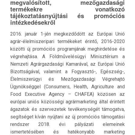
megvalósított, mezőgazdasági
termékekre vonatkozó
tájékoztatásnyújtási és promóciós
intézkedésekről
2016. január 1-jén megkezdődött az Európai Unió
agrár-élelmiszeripari termékeket érintő, 2016-2020
közötti új promóciós programjának meghirdetése és
végrehajtása. A Földművelésügyi Minisztérium a
Nemzeti Agrárgazdasági Kamarával, az Európai Unió
Bizottságával, valamint a Fogyasztó-, Egészség-,
Élelmiszerügyi és Mezőgazdasági Végrehajtó
Ügynökséggel (Consumers, Health, Agriculture and
Food Executive Agency – CHAFEA) közösen az
európai uniós közösségi agrármarketing által érintett
ágazatok és szervezetek tevékenységét támogatva,
segítséget kíván nyújtani az új promóciós támogatási
rendszer 2018. évi pályázati elemeinek
ismertetésében és hatékonyabb marketing