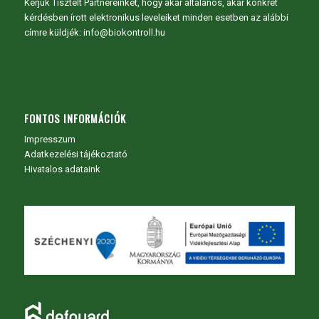
Kérjük Tisztelt Partnereinket, hogy akár általános, akár konkrét
kérdésben írott elektronikus leveleiket minden esetben az alábbi
címre küldjék: info@biokontroll.hu
FONTOS INFORMÁCIÓK
Impresszum
Adatkezelési tájékoztató
Hivatalos adataink