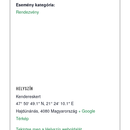
Esemény kategória:
Rendezvény
HELYSZÍN
Kendereskert
47° 50′ 49.1″ N, 21° 24′ 10.1″ E
Hajdúnánás
,
4080
Magyarország
+ Google
Térkép
Tekintse meg a Helyszín weboldalát