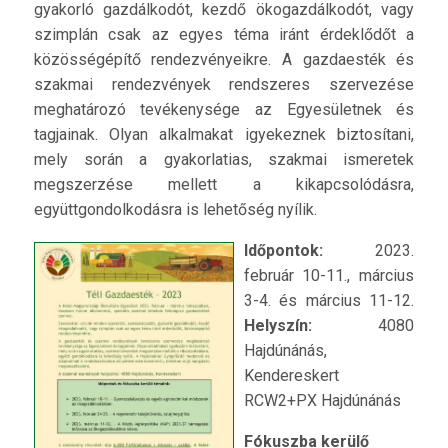
gyakorló gazdálkodót, kezdő ökogazdálkodót, vagy
szimplán csak az egyes téma iránt érdeklődőt a
közösségépítő rendezvényeikre. A gazdaesték és
szakmai rendezvények rendszeres szervezése
meghatározó tevékenysége az Egyesületnek és
tagjainak. Olyan alkalmakat igyekeznek biztosítani,
mely során a gyakorlatias, szakmai ismeretek
megszerzése mellett a kikapcsolódásra,
együttgondolkodásra is lehetőség nyílik.
Időpontok:
2023.
február 10-11., március
3-4. és március 11-12.
Helyszín:
4080
Hajdúnánás,
Kendereskert
RCW2+PX Hajdúnánás
Fókuszba kerülő