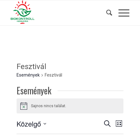
Fesztivál
Események
Fesztivál
Események
Sajnos nincs találat.
Notice
Események
Esemény
Közelgő
Keresett
Lista
nézet
kifejezés
keresése
Dátum
navigáci
kiválasztása.