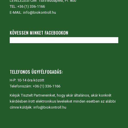
LEVELEZÉSI CÍM: 1535 Budapest, Pf. 800
TEL:
+36 (1) 336-1166
E-MAIL: info@biokontroll.hu
KÖVESSEN MINKET FACEBOOKON
TELEFONOS ÜGYFÉLFOGADÁS:
H-P: 10-14 óra között
Telefonszám: +36 (1) 336-1166
Kérjük Tisztelt Partnereinket, hogy akár általános, akár konkrét
kérdésben írott elektronikus leveleiket minden esetben az alábbi
címre küldjék: info@biokontroll.hu