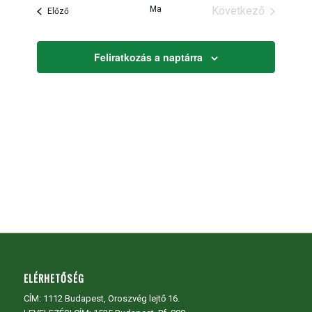
és
Ma
Következő
Események
Előző
nézet
Események
választás
Feliratkozás a naptárra
ELÉRHETŐSÉG
CÍM:
1112 Budapest, Oroszvég lejtő 16.