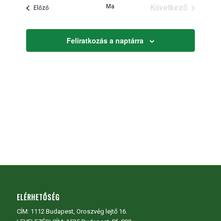
és
Ma
Következő
Események
Előző
nézet
Események
választás
Feliratkozás a naptárra
ELÉRHETŐSÉG
CÍM:
1112 Budapest, Oroszvég lejtő 16.