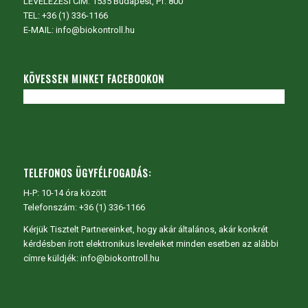
LEVELEZÉSI CÍM: 1535 Budapest, Pf. 800
TEL:
+36 (1) 336-1166
E-MAIL: info@biokontroll.hu
KÖVESSEN MINKET FACEBOOKON
TELEFONOS ÜGYFÉLFOGADÁS:
H-P: 10-14 óra között
Telefonszám: +36 (1) 336-1166
Kérjük Tisztelt Partnereinket, hogy akár általános, akár konkrét
kérdésben írott elektronikus leveleiket minden esetben az alábbi
címre küldjék: info@biokontroll.hu