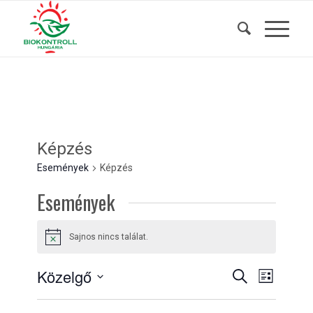
Képzés
Események
Képzés
Események
Sajnos nincs találat.
Notice
Események
Esemény
Közelgő
Keresett
Lista
nézet
kifejezés
keresése
Dátum
navigáci
kiválasztása.