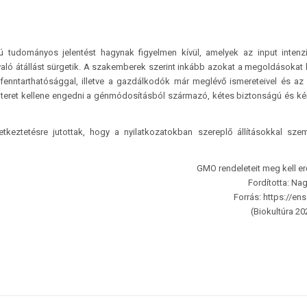
 tudományos jelentést hagynak figyelmen kívül, amelyek az input intenzí
ló átállást sürgetik. A szakemberek szerint inkább azokat a megoldásokat 
fenntarthatósággal, illetve a gazdálkodók már meglévő ismereteivel és az 
b teret kellene engedni a génmódosításból származó, kétes biztonságú és k
etkeztetésre jutottak, hogy a nyilatkozatokban szereplő állításokkal sz
GMO rendeleteit meg kell erő
Fordította: Nag
Forrás: https://ens
(Biokultúra 20