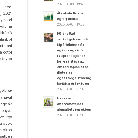
2026-06-08 - 19:46
­ance:
a) 2021
Átalakuló Közös
Agrárpolitika
nyekkel
2026-06-05 - 19:33
oldina
likáció
Különböző
lásból
zöldségek eredeti
tápértékének és
utatási
egészségvédő
alkotói
tulajdonságainak
ományos
helyreállítása az
emberi táplálkozás,
illetve az
egészségbiztonság
javítása érdekében
2026-06-03 - 21:09
y ők az
émával
Hasznos
hagyják
szervezetek az
almaültetvényekben
ményét,
2026-06-01 - 10:05
ze egy
járások
tékokon
esetben