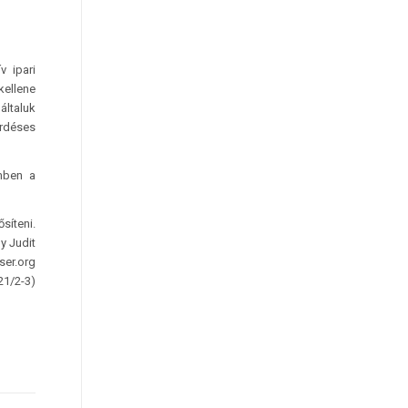
v ipari
kellene
általuk
érdéses
emben a
síteni.
y Judit
ser.org
21/2-3)