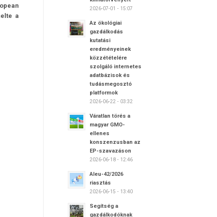
ropean
2026-07-01 - 15:07
elte a
Az ökológiai
gazdálkodás
kutatási
eredményeinek
közzétételére
szolgáló internetes
adatbázisok és
tudásmegosztó
platformok
2026-06-22 - 03:32
Váratlan törés a
magyar GMO-
ellenes
konszenzusban az
EP-szavazáson
2026-06-18 - 12:46
Aleu-42/2026
riasztás
2026-06-15 - 13:40
Segítség a
gazdálkodóknak