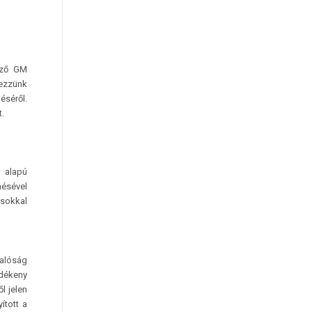
tező GM
kezzünk
éséről.
.
 alapú
ésével
 sokkal
valóság
edékeny
l jelen
ított a