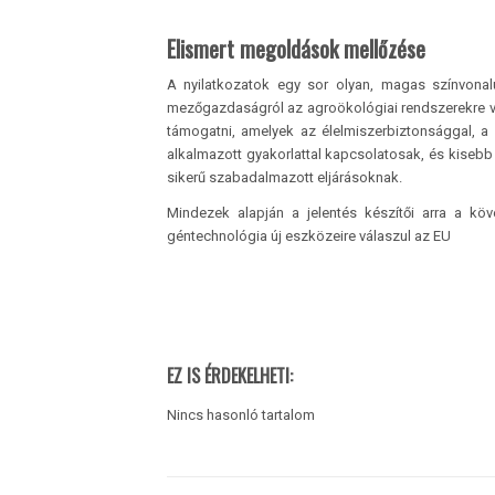
Elismert megoldások mellőzése
A nyilatkozatok egy sor olyan, magas színvonalú
mezőgazdaságról az agroökológiai rendszerekre va
támogatni, amelyek az élelmiszerbiztonsággal, a 
alkalmazott gyakorlattal kapcsolatosak, és kiseb
sikerű szabadalmazott eljárásoknak.
Mindezek alapján a jelentés készítői arra a köv
géntechnológia új eszközeire válaszul az EU
EZ IS ÉRDEKELHETI:
Nincs hasonló tartalom