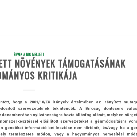
ÉRVEK A BIO MELLETT
ETT NÖVÉNYEK TÁMOGATÁSÁNAK
MÁNYOS KRITIKÁJA
tött, hogy a 2001/18/EK irányelv értelmében az irányított muta­ge
módosított szervezeteknek tekintendők. A Bíróság döntésére vála
decemberében nyilvánosságra hozta állásfoglalását, melyben sürget
nomszerkesztéssel előállított szervezeteket a génmódosításra von
n genetikai információ beillesztése nem történik, és/vagy ha a gen
mely természetes módon, vagy a hagyományos nemesítési móds