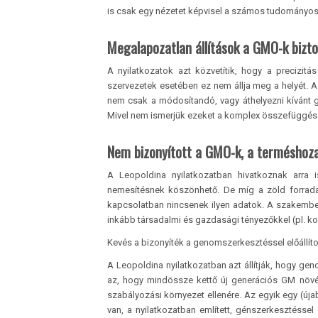
is csak egy nézetet képvisel a számos tudományos
Megalapozatlan állítások a GMO-k bizt
A nyilatkozatok azt közvetítik, hogy a precizitá
szervezetek esetében ez nem állja meg a helyét. A
nem csak a módosítandó, vagy áthelyezni kívánt 
Mivel nem ismerjük ezeket a komplex összefüggés re
Nem bizonyított a GMO-k, a terméshoz
A Leopoldina nyilatkozatban hivatkoznak arr
nemesítésnek köszönhető. De míg a zöld forra
kapcsolatban nincsenek ilyen adatok. A szakembe
inkább társadalmi és gazdasági tényezőkkel (pl. ko
Kevés a bizonyíték a genomszerkesztéssel előállít
A Leopoldina nyilatkozatban azt állítják, hogy ge
az, hogy mindössze kettő új generációs GM növé
szabályozási környezet ellenére. Az egyik egy (úja
van, a nyilatkozatban említett, génszerkesztéssel