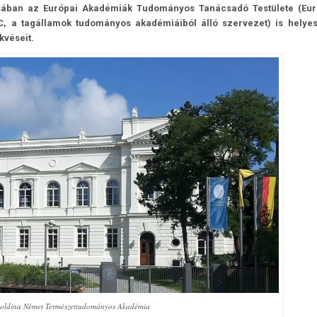
usában az Európai Akadémiák Tudományos Tanácsadó Testülete (Eu
, a tagállamok tudományos akadémiáiból álló szervezet) is helyes
kvéseit.
oldina Német Természettudományos Akadémia