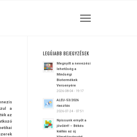
LEGÚJABB BEJEGYZÉSEK
Megnyílt a nevezési
lehetőség a
Minőségi
Biotermékek
Versenyére
2026-08-04 - 19:17
ALEU-53/2026
­nezis
riasztás
szul a
2026-07-24 - 07:51
ték az
Nyissunk ernyőt a
atkozó
jövőért! – Békés
etikai
kiállás az új
zerek
klímatörvényért