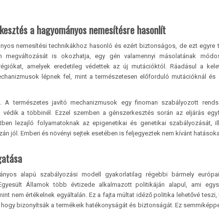
erkesztés a hagyományos nemesítésre hasonlít
ányos nemesítési technikákhoz hasonló és ezért biztonságos, de ezt egyre
én megváltozását is okozhatja, egy gén valamennyi másolatának módos
régiókat, amelyek eredetileg védettek az új mutációktól. Ráadásul a kele
chanizmusok lépnek fel, mint a természetesen előforduló mutációknál és
. A természetes javító mechanizmusok egy finoman szabályozott rends
édik a többinél. Ezzel szemben a génszerkesztés során az eljárás egy
ben lezajló folyamatoknak az epigenetikai és genetikai szabályozását, il
 jól. Emberi és növényi sejtek esetében is feljegyeztek nem kívánt hatásoka
gatása
mányos alapú szabályozási modell gyakorlatilag régebbi bármely európai
yesült Államok több évtizede alkalmazott politikáján alapul, ami egys
 nem értékelnek egyáltalán. Ez a fajta múltat idéző politika lehetővé teszi,
ól, hogy bizonyítsák a termékeik hatékonyságát és biztonságát. Ez semmikép