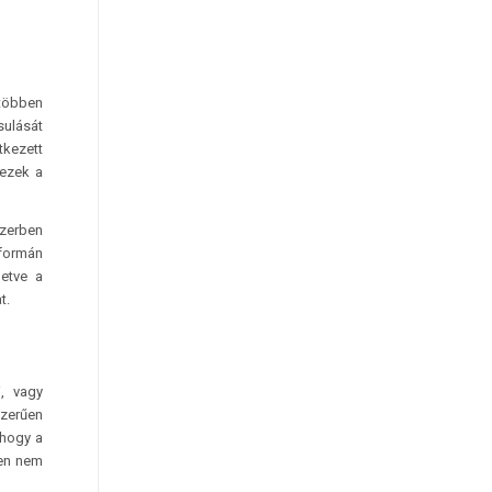
 többen
ulását
tkezett
 ezek a
zerben
formán
letve a
t.
, vagy
zerűen
 hogy a
pen nem