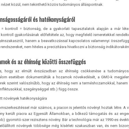
 nézet közül, nem tekinthető közös tudományos álláspontnak.
onságosságáról és hatékonyságáról
s = kontroll = biztonság, de a gyakorlati tapasztalatok alapján a már lé
 kontroll gyakorlásának előfeltétele az, hogy megfelelő ismeretekkel rendel
génszakaszról, hanem a beavatkozással kapcsolatos valamennyi összefügg
ndszereket, nem hiteles a precizitásra hivatkozni a biztonság indikátoraként
amok és az éhínség közötti összefüggés
a is, hogy az elmúlt évszázadban az éhínség csökkenése a tudományos
dalom esetében dokumentálták a hozamok növekedését, a GMO-k megjelen
rek szerint valószínűbb, hogy az éhínség nem a terméshozamokkal, hanem
nfliktusokkal, szegénységgel stb.) függ össze.
ott növények hatékonyságára
nomszerkesztéssel már számos, a piacon is jelentős növényt hoztak létre. A 
ny került piacra az Egyesült Államokban, a bőkezű támogatás és az eng
bb) gyomirtó-szer rezisztens növény. Bár a technológia már az 1990-es évektő
 előállított növények többsége még kísérleti szakaszban van, és nem bizony