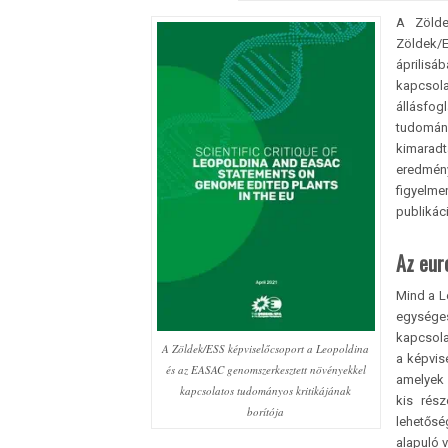
A Zölde
Zöldek/E
áprilisá
kapcsol
állásfog
tudomány
kimaradt
eredmény
figyelme
publikáci
Az eur
Mind a L
egységes
kapcsola
A Zöldek/ESS képviselő­csoport a Leopoldina
a képvis
és az EASAC genomszerkesztett növényekkel
amelyek
kapcsolatos tudományos kritikájának
kis rész
borítója
lehetősé
alapuló 