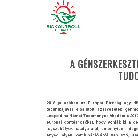
A GÉNSZERKESZT
TUDO
2018 júliusában az Európai Bíróság úgy dön
technikájával előállított szervezetek gén
Leopoldina Német Tudományos Akadémia 2019 
európai döntéshozókat, hogy vonják ki a ge
jogszabályok hatálya alól, amennyiben idege
anyag olyan kombinációjáról van szó, a