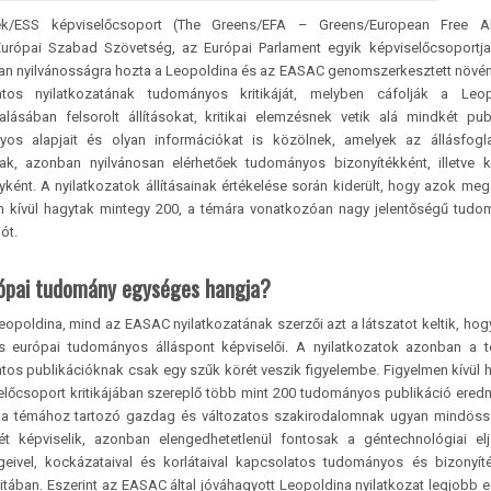
k/ESS képviselő­csoport (The Greens/EFA – Greens/European Free Alli
urópai Szabad Szövetség, az Európai Parlament egyik képviselőcsoportj
ban nyilvánosságra hozta a Leopoldina és az EASAC genomszerkesztett növé
atos nyilatkozatának tudományos kritikáját, melyben cáfolják a Leop
lalásában felsorolt állításokat, kritikai elemzésnek vetik alá mindkét pub
os alapjait és olyan információkat is közölnek, amelyek az állásfogla
ak, azonban nyilvánosan elérhetőek tudományos bizonyítékként, illetve k
ként. A nyilatkozatok állításainak értékelése során kiderült, hogy azok meg
n kívül hagytak mintegy 200, a témára vonatkozóan nagy jelentőségű tud
ót.
ópai tudomány egységes hangja?
eopoldina, mind az EASAC nyilatkozatának szerzői azt a látszatot keltik, hog
 európai tudományos álláspont képviselői. A nyilatkozatok azonban a t
tos publikációknak csak egy szűk körét veszik figyelembe. Figyelmen kívül 
előcsoport kritikájában szereplő több mint 200 tudományos publikáció ered
 a témához tartozó gazdag és változatos szakirodalomnak ugyan mindöss
ét képviselik, azonban elengedhetetlenül fontosak a géntechnológiai el
geivel, kockázataival és korlátaival kapcsolatos tudományos és bizonyí
vitában. Eszerint az EASAC által jóváhagyott Leopoldina nyilatkozat legjobb 