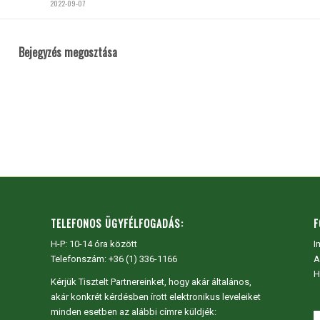
2022-09-07
Bejegyzés megosztása
TELEFONOS ÜGYFÉLFOGADÁS:
F
H-P: 10-14 óra között
I
Telefonszám: +36 (1) 336-1166
A
H
Kérjük Tisztelt Partnereinket, hogy akár általános,
akár konkrét kérdésben írott elektronikus leveleiket
minden esetben az alábbi címre küldjék: