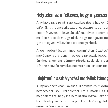
hatékonyságuk.
Helytelen az a feltevés, hogy a génsz
A nyilatkozat szerint a génszerkesztés a hagyom
cáfolják. A génszerkesztés egyszerre több g
eredményezheti, illetve átalakíthat olyan genom 
mutációk esetében úgy tűnik, hogy más javító me
genom egyedi változásait eredményezhetik.
A génmódosításban nincs semmi „természetes”
működnek és a genom egyes szakaszait jobban v
érintheti a genom bármely részét. Ezeknek a sejt
génszerkesztés következményeit nem ismerjük igazán
Idejétmúlt szabályozási modellek támo
A nyilatkozatokban javasolt innovatív és tudo
nemzetközi GMO rendeletnél. Ez a modell az Eg
meghatározza, hogy mit nem szabályoznak, azaz mint
termék kifejlesztői mentesüljenek a felelősség al
nevezhető innovatívnak.