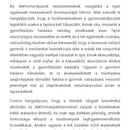
Az életforma-típusok részesedésének vizsgálata a nyári
egyévesek messzemenő dominanciáját tükrözi. Más szerzők is
hangsúlyozták, hogy a facéliavetésekben a gyomszabályozást
leginkább ezekre a fajokra kell fókuszálni. Annak oka, miszerint a
gyomfésűzés hatására némileg emelkedett ezen fajok
viszonylagos részesedése az évelők és a téli egyévesek rovására,
valószínűleg részben abban keresendő, hogy a tavasszal csírázó
gyomok a mechanikai beavatkozás után a másik két csoporttal
ellentétben nagyobb eséllyel csíráztak ki újra. Ennek ékes példája,
miképpen a zöld muhar és a kakaslábfű abundancia értékei
növekedtek a gyomfésűzés hatására. Ugyanis a gyomirtó
hatáson túlmenően, itt is érvényesülhetett a mechanikai
talajbolygatás stimuláló hatása a gyomok csírázására. Hasonló
jelenséget már az olajtökvetések tanulmányozása során is
tapasztaltunk.
Fontos hangsúlyozni, hogy a fentebb tárgyalt kismértékű
eltolódás az életformaspektrumokban csupán a kezeléseken
belüli arányokra értendő, és csak egy érdekes jelenség, aminek
fontossága eltörpül a tanulmányunk legfigyelemreméltóbb
hozadékával. Amikor ugyanis a két kezelési mód eredményét