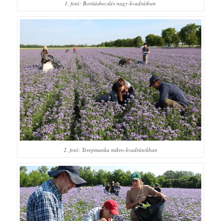
1. fotó: Borításbecslés nagy-kvadrátban
2. fotó: Terepmunka mikro-kvadrátokban