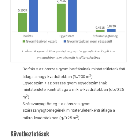
3. ábra: A gyomok tömegességi viszonyai a gyomfésűvel kezelt és a
gyomirtásban nem részesült facéliavetésekben
Borítás = az összes gyom borításának mintaterületenkénti
2
átlaga a nagy-kvadrátokban (%/200 m
)
Egyedszám = az összes gyom egyedszámának
mintaterületenkénti átlaga a mikro-kvadrátokban (db/0,25
2
m
)
Szárazanyagtömeg = az összes gyom
szárazanyagtömegének mintaterületenkénti átlaga a
2
mikro-kvadrátokban (g/0,25 m
)
Következtetések