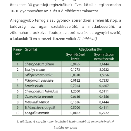
összesen 30 gyomfajt regisztráltunk. Ezek közül a legfontosabb
10-10 gyomnövényt az
1. és a 2. táblázat
tartalmazza.
A legnagyobb térfoglalású gyomok sorrendben a fehér libatop, a
tarlóvirág, az ugari szulákkeserűfű, a madárkeserűfű, a
zöldmuhar, a pokolvar-libatop, az apró szulák, az egynyári szélfű,
a kakaslábfű és a mezei tikszem voltak
(1. táblázat)
.
1. táblázat: A vizsgált nagy-kvadrátok legfontosabb tíz gyomnövényének
borítási rangsora