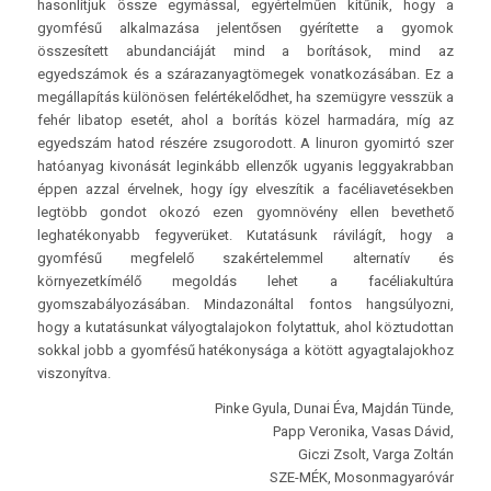
hasonlítjuk össze egymással, egyértelműen kitűnik, hogy a
gyomfésű alkalmazása jelentősen gyérítette a gyomok
összesített abundanciáját mind a borítások, mind az
egyedszámok és a szárazanyagtömegek vonatkozásában. Ez a
megállapítás különösen felértékelődhet, ha szemügyre vesszük a
fehér libatop esetét, ahol a borítás közel harmadára, míg az
egyedszám hatod részére zsugorodott. A linuron gyomirtó szer
hatóanyag kivonását leginkább ellenzők ugyanis leggyakrabban
éppen azzal érvelnek, hogy így elveszítik a facéliavetésekben
legtöbb gondot okozó ezen gyomnövény ellen bevethető
leghatékonyabb fegyverüket. Kutatásunk rávilágít, hogy a
gyomfésű megfelelő szakértelemmel alternatív és
környezetkímélő megoldás lehet a facéliakultúra
gyomszabályozásában. Mindazonáltal fontos hangsúlyozni,
hogy a kutatásunkat vályogtalajokon folytattuk, ahol köztudottan
sokkal jobb a gyomfésű hatékonysága a kötött agyagtalajokhoz
viszonyítva.
Pinke Gyula, Dunai Éva, Majdán Tünde,
Papp Veronika, Vasas Dávid,
Giczi Zsolt, Varga Zoltán
SZE-MÉK, Mosonmagyaróvár