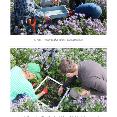
3. fotó: Terepmunka mikro-kvadrátokban