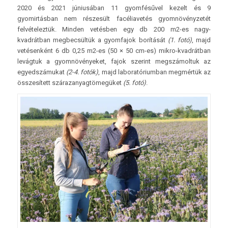
2020 és 2021 júniusában 11 gyomfésűvel kezelt és 9
gyomirtásban nem részesült facéliavetés gyomnövényzetét
felvételeztük. Minden vetésben egy db 200 m2-es nagy-
kvadrátban megbecsültük a gyomfajok borítását
(1. fotó)
, majd
vetésenként 6 db 0,25 m2-es (50 × 50 cm-es) mikro-kvadrátban
levágtuk a gyomnövényeket, fajok szerint megszámoltuk az
egyedszámukat
(2-4. fotók)
, majd laboratóriumban megmértük az
összesített szárazanyagtömegüket
(5. fotó)
.