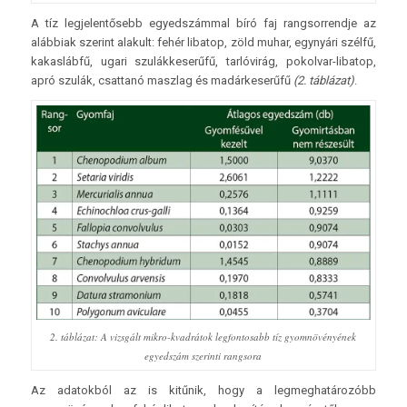
A tíz legjelentősebb egyedszámmal bíró faj rangsorrendje az
alábbiak szerint alakult: fehér libatop, zöld muhar, egynyári szélfű,
kakaslábfű, ugari szulákkeserűfű, tarlóvirág, pokolvar-libatop,
apró szulák, csattanó maszlag és madárkeserűfű
(2. táblázat)
.
2. táblázat: A vizsgált mikro-kvadrátok legfontosabb tíz gyomnövényének
egyedszám szerinti rangsora
Az adatokból az is kitűnik, hogy a legmeghatározóbb