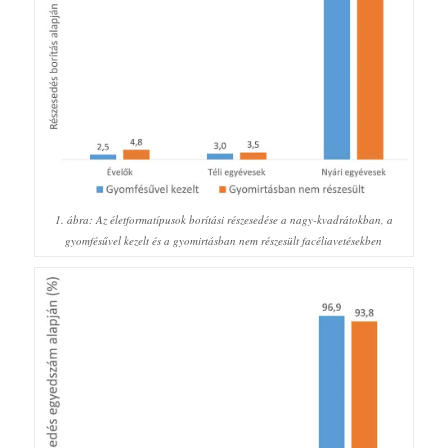
1. ábra: Az életformatípusok borítási részesedése a nagy-kvadrátokban, a
gyomfésűvel kezelt és a gyomirtásban nem részesült facéliavetésekben