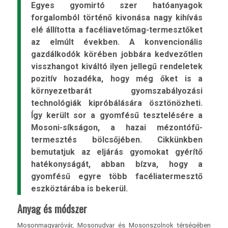
Egyes gyomirtó szer hatóanyagok
forgalomból történő kivonása nagy kihívás
elé állította a facéliavetőmag-termesztőket
az elmúlt években. A konvencionális
gazdálkodók körében jobbára kedvezőtlen
visszhangot kiváltó ilyen jellegű rendeletek
pozitív hozadéka, hogy még őket is a
környezetbarát gyomszabályozási
technológiák kipróbálására ösztönözheti.
Így került sor a gyomfésű tesztelésére a
Mosoni-síkságon, a hazai mézontófű­
termesztés bölcsőjében. Cikkünkben
bemutatjuk az eljárás gyomokat gyérítő
hatékonyságát, abban bízva, hogy a
gyomfésű egyre több facéliatermesztő
eszköztárába is bekerül.
Anyag és módszer
Mosonmagyaróvár, Mosonudvar és Mosonszolnok térségében