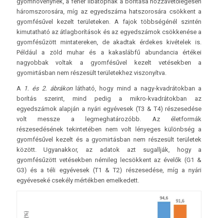
gyomnövénynek, a fehér libatopnak a borítása hozzávetőlegesen
háromszorosára, míg az egyedszáma hatszorosára csökkent a
gyomfésűvel kezelt területeken. A fajok többségénél szintén
kimutatható az átlagborítások és az egyedszámok csökkenése a
gyomfésűzött mintatereken, de akadtak érdekes kivételek is.
Például a zöld muhar és a kakaslábfű abundancia értékei
nagyobbak voltak a gyomfésűvel kezelt vetésekben a
gyomirtásban nem részesült területekhez viszonyítva.
A
1. és 2. ábrákon
látható, hogy mind a nagy-kvadrátokban a
borítás szerint, mind pedig a mikro-kvadrátokban az
egyedszámok alapján a nyári egyévesek (T3 & T4) részesedése
volt messze a legmeghatározóbb. Az életformák
részesedésének tekintetében nem volt lényeges különbség a
gyomfésűvel kezelt és a gyomirtásban nem részesült területek
között. Ugyanakkor, az adatok azt sugallják, hogy a
gyomfésűzött vetésekben némileg lecsökkent az évelők (G1 &
G3) és a téli egyévesek (T1 & T2) részesedése, míg a nyári
egyéveseké csekély mértékben emelkedett.