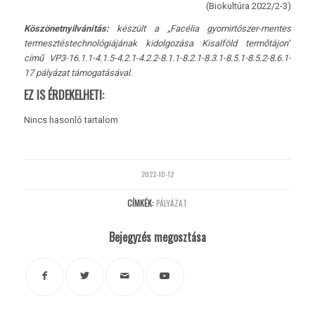
(Biokultúra 2022/2-3)
Köszönetnyilvánítás:
készült a „Facélia gyomirtószer-mentes
termesztéstechnológiájának kidolgozása Kisalföld termőtájon”
című VP3-16.1.1-4.1.5-4.2.1-4.2.2-8.1.1-8.2.1-8.3.1-8.5.1-8.5.2-8.6.1-
17 pályázat támogatásával.
EZ IS ÉRDEKELHETI:
Nincs hasonló tartalom
2022-10-12
CÍMKÉK:
PÁLYÁZAT
Bejegyzés megosztása