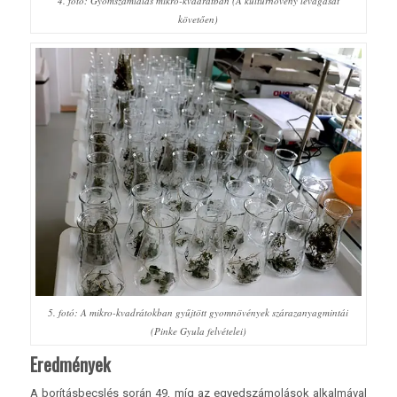
4. fotó: Gyomszámlálás mikro-kvadrátban (A kultúrnövény levágását
követően)
5. fotó: A mikro-kvadrátokban gyűjtött gyomnövények szárazanyagmintái
(Pinke Gyula felvételei)
Eredmények
A borításbecslés során 49, míg az egyedszámolások alkalmával