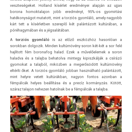
veszteségeket. Holland kísérlet eredményei alapján az ujjas
borona homoktalajon jobb eredményt, 95%-os gyomirtási
hatékonyságot mutatott, mint a torziós gyomláló, amely nagyobb
kárt tett a kísérletben szereplő két palántázott kultúrában, a
póréhagymában és a jégsalátában.
A
torziós gyomláló
is az előző eszközhöz hasonlóan a
sorokban dolgozik. Minden kultúrnövény soron két-két a sor felé
hajlított fém boronafog halad. Ezek a művelőelemek a soron
haladva és a talajba behatolva mintegy kipiszkálják a csírázó
gyomokat a talajból, miközben a megerősödött kultúrnövény
eltéríti őket. A torziós gyomláló jobban használható palántázott,
mint helyre vetett kultúrákban, nagyon fontos azonban a
fémpálcák helyes beállítása és a precíz kormányzás. Kötött,
száraz talajon nehezen hatolnak be a fémpálcák a talajba.