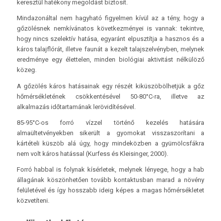
keresztül hatékony megoldást biztosít.
Mindazonáltal nem hagyható figyelmen kívül az a tény, hogy a
gőzölésnek nemkívánatos következményei is vannak: tekintve,
hogy nincs szelektív hatása, egyaránt elpusztítja a hasznos és a
káros talajflórát, illetve faunát a kezelt talajszelvényben, melynek
eredménye egy élettelen, minden biológiai aktivitást nélkülöző
közeg.
A gőzölés káros hatásainak egy részét kiküszöbölhetjük a gőz
hőmérsékletének csökkentésével 50-80°C-ra, illetve az
alkalmazás időtartamának lerövidítésével.
85-95°C-os forró vízzel történő kezelés hatására
almaültetvényekben sikerült a gyomokat visszaszorítani a
kártételi küszöb alá úgy, hogy mindeközben a gyümölcsfákra
nem volt káros hatással (Kurfess és Kleisinger, 2000).
Forró habbal is folynak kísérletek, melynek lényege, hogy a hab
állagának köszönhetően tovább kontaktusban marad a növény
felületével és így hosszabb ideig képes a magas hőmérsékletet
közvetíteni.