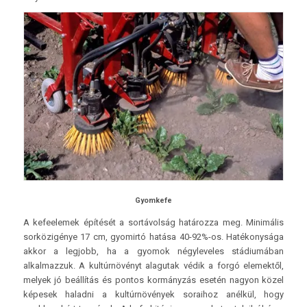
Gyomkefe
A kefeelemek építését a sortávolság határozza meg. Minimális
sorközigénye 17 cm, gyomirtó hatása 40-92%-os. Hatékonysága
akkor a legjobb, ha a gyomok négyleveles stádiumában
alkalmazzuk. A kultúrnövényt alagutak védik a forgó elemektől,
melyek jó beállítás és pontos kormányzás esetén nagyon közel
képesek haladni a kultúrnövények soraihoz anélkül, hogy