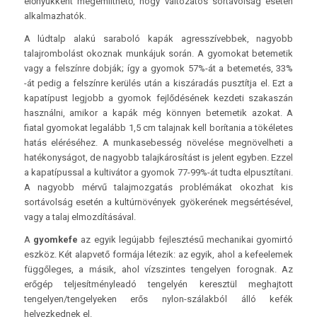
előnyükként megemlíthető, hogy változatos sortávolság esetén
alkalmazhatók.
A lúdtalp alakú saraboló kapák agresszívebbek, nagyobb
talajrombolást okoznak munkájuk során. A gyomokat betemetik
vagy a felszínre dobják; így a gyomok 57%-át a betemetés, 33%
-át pedig a felszínre kerülés után a kiszáradás pusztítja el. Ezt a
kapatípust legjobb a gyomok fejlődésének kezdeti szakaszán
használni, amikor a kapák még könnyen betemetik azokat. A
fiatal gyomokat legalább 1,5 cm talajnak kell borítania a tökéletes
hatás eléréséhez. A munkasebesség növelése megnövelheti a
hatékonyságot, de nagyobb talajkárosítást is jelent egyben. Ezzel
a kapatípussal a kultivátor a gyomok 77-99%-át tudta elpusztítani.
A nagyobb mérvű talajmozgatás problémákat okozhat kis
sortávolság esetén a kultúrnövények gyökerének megsértésével,
vagy a talaj elmozdításával.
A
gyomkefe
az egyik legújabb fejlesztésű mechanikai gyomirtó
eszköz. Két alapvető formája létezik: az egyik, ahol a kefeelemek
függőleges, a másik, ahol vízszintes tengelyen forognak. Az
erőgép teljesítményleadó tengelyén keresztül meghajtott
tengelyen/tengelyeken erős nylon-szálakból álló kefék
helyezkednek el.