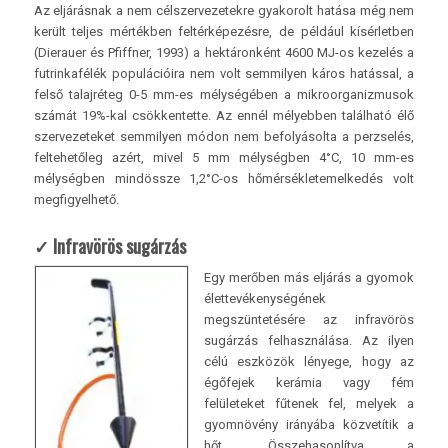
Az eljárásnak a nem célszervezetekre gyakorolt hatása még nem
került teljes mértékben feltérképezésre, de például kísérletben
(Dierauer és Pfiffner, 1993) a hektáronként 4600 MJ-os kezelés a
futrinkafélék populációira nem volt semmilyen káros hatással, a
felső talajréteg 0-5 mm-es mélységében a mikroorganizmusok
számát 19%-kal csökkentette. Az ennél mélyebben található élő
szervezeteket semmilyen módon nem befolyásolta a perzselés,
feltehetőleg azért, mivel 5 mm mélységben 4°C, 10 mm-es
mélységben mindössze 1,2°C-os hőmérsékletemelkedés volt
megfigyelhető.
✓ Infravörös sugárzás
Egy merőben más eljárás a gyomok
élettevékenységének
megszüntetésére az infravörös
sugárzás felhasználása. Az ilyen
célú eszközök lényege, hogy az
égőfejek kerámia vagy fém
felületeket fűtenek fel, melyek a
gyomnövény irányába közvetítik a
hőt. Összehasonlítva a