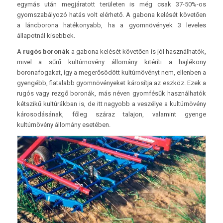
egymás után megjáratott területen is még csak 37-50%-os
gyomszabályozó hatás volt elérhető. A gabona kelését követően
a láncborona hatékonyabb, ha a gyomnövények 3 leveles
állapotnál kisebbek.
A
rugós boronák
a gabona kelését követően is jól használhatók,
mivel a sűrű kultúrnövény állomány kitéríti a hajlékony
boronafogakat, így a megerősödött kultúrnövényt nem, ellenben a
gyengébb, fiatalabb gyomnövényeket károsítja az eszköz. Ezek a
rugós vagy rezgő boronák, más néven gyomfésűk használhatók
kétszikű kultúrákban is, de itt nagyobb a veszélye a kultúrnövény
károsodásának, főleg száraz talajon, valamint gyenge
kultúrnövény állomány esetében.