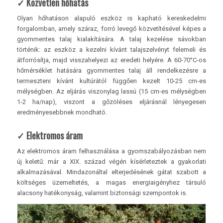
✓ Közvetlen hőhatás
Olyan hőhatáson alapuló eszköz is kapható kereskedelmi
forgalomban, amely száraz, forró levegő közvetítésével képes a
gyommentes talaj kialakítására. A talaj kezelése sávokban
történik: az eszköz a kezelni kívánt talajszelvényt felemeli és
átforrósítja, majd visszahelyezi az eredeti helyére. A 60-70°C-os
hőmérséklet hatására gyommentes talaj áll rendelkezésre a
termeszteni kívánt kultúrától függően kezelt 10-25 cm-es
mélységben. Az eljárás viszonylag lassú (15 cm-es mélységben
1-2 ha/nap), viszont a gőzöléses eljárásnál lényegesen
eredményesebbnek mondható.
✓
Elektromos áram
Az elektromos áram felhasználása a gyomszabályozásban nem
új keletű: már a XIX. század végén kísérleteztek a gyakorlati
alkalmazásával. Mindazonáltal elterjedésének gátat szabott a
költséges üzemeltetés, a magas energiaigényhez társuló
alacsony hatékonyság, valamint biztonsági szempontok is.