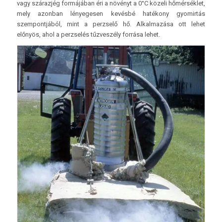
vagy szárazjég formájában éri a növényt a 0°C közeli hőmérséklet,
mely azonban lényegesen kevésbé hatékony gyomirtás
szempontjából, mint a perzselő hő. Alkalmazása ott lehet
előnyös, ahol a perzselés tűzveszély forrása lehet.