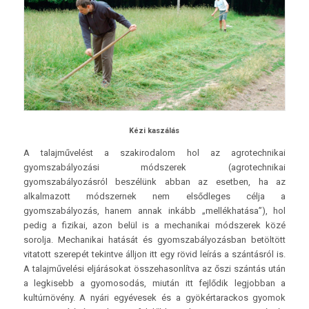
Kézi kaszálás
A talajművelést a szakirodalom hol az agrotechnikai
gyomszabályozási módszerek (agrotechnikai
gyomszabályozásról beszélünk abban az esetben, ha az
alkalmazott módszernek nem elsődleges célja a
gyomszabályozás, hanem annak inkább „mellékhatása”), hol
pedig a fizikai, azon belül is a mechanikai módszerek közé
sorolja. Mechanikai hatását és gyomszabályozásban betöltött
vitatott szerepét tekintve álljon itt egy rövid leírás a szántásról is.
A talajművelési eljárásokat összehasonlítva az őszi szántás után
a legkisebb a gyomosodás, miután itt fejlődik legjobban a
kultúrnövény. A nyári egyévesek és a gyökértarackos gyomok