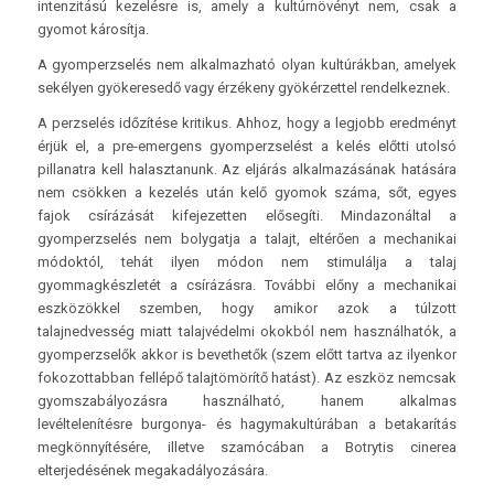
intenzitású kezelésre is, amely a kultúrnövényt nem, csak a
gyomot károsítja.
A gyomperzselés nem alkalmazható olyan kultúrákban, amelyek
sekélyen gyökeresedő vagy érzékeny gyökérzettel rendelkeznek.
A perzselés időzítése kritikus. Ahhoz, hogy a legjobb eredményt
érjük el, a pre-emergens gyomperzselést a kelés előtti utolsó
pillanatra kell halasztanunk. Az eljárás alkalmazásának hatására
nem csökken a kezelés után kelő gyomok száma, sőt, egyes
fajok csírázását kifejezetten elősegíti. Mindazonáltal a
gyomperzselés nem bolygatja a talajt, eltérően a mechanikai
módoktól, tehát ilyen módon nem stimulálja a talaj
gyommagkészletét a csírázásra. További előny a mechanikai
eszközökkel szemben, hogy amikor azok a túlzott
talajnedvesség miatt talajvédelmi okokból nem használhatók, a
gyomperzselők akkor is bevethetők (szem előtt tartva az ilyenkor
fokozottabban fellépő talajtömörítő hatást). Az eszköz nemcsak
gyomszabályozásra használható, hanem alkalmas
levéltelenítésre burgonya- és hagymakultúrában a betakarítás
megkönnyítésére, illetve szamócában a Botrytis cinerea
elterjedésének megakadályozására.