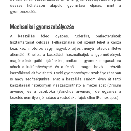
összes hőhatáson alapuló gyomirtási eljárás, mint a
gyomperzselés.
Mechanikai gyomszabályozás
A
kaszálás
főleg gyepes, ruderális, parlagterületek
tisztántartását célozza. Felhasználási cél szerint lehet a kasza
kézi, kézi motoros vagy nagyobb teljesítményű rotációs illetve
alternáló. Emellett a kaszálást használhatjuk a gyomnövények
magérlelését gátló eljárásként, amikor a gyomok magasabbra
nőnek a kultúrnövénynél és a felső – magot hozó – részük
kaszálással eltávolítható. Évelő gyomnövények szabályozásában
is nagy segítségünkre lehet a kaszálás. Három éven át tartó
kaszálással hatékonyan visszaszorítható a mezei acat (Cirsium
arvense) és a csorbóka (Sonchus arvensis), de ugyanez a
kezelés nem ilyen jó hatású a vadsóska fajok ellen (Rumex spp.).