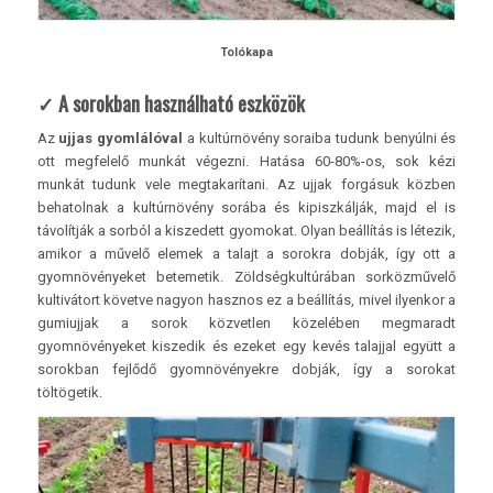
Tolókapa
✓ A sorokban használható eszközök
Az
ujjas gyomlálóval
a kultúrnövény soraiba tudunk benyúlni és
ott megfelelő munkát végezni. Hatása 60-80%-os, sok kézi
munkát tudunk vele megtakarítani. Az ujjak forgásuk közben
behatolnak a kultúrnövény sorába és kipiszkálják, majd el is
távolítják a sorból a kiszedett gyomokat. Olyan beállítás is létezik,
amikor a művelő elemek a talajt a sorokra dobják, így ott a
gyomnövényeket betemetik. Zöldségkultúrában sorközművelő
kultivátort követve nagyon hasznos ez a beállítás, mivel ilyenkor a
gumiujjak a sorok közvetlen közelében megmaradt
gyomnövényeket kiszedik és ezeket egy kevés talajjal együtt a
sorokban fejlődő gyomnövényekre dobják, így a sorokat
töltögetik.