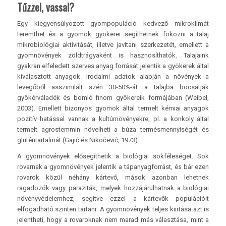
Tűzzel, vassal?
Egy kiegyensúlyozott gyompopuláció kedvező mikroklímát
teremthet és a gyomok gyökerei segíthetnek fokozni a talaj
mikrobiológiai aktivitását, illetve javítani szerkezetét, emellett a
gyomnövények zöldtrágyaként is hasznosíthatók. Talajaink
gyakran elfeledett szerves anyag forrását jelentik a gyökerek által
kiválasztott anyagok. Irodalmi adatok alapján a növények a
levegőből asszimilált szén 30-50%-át a talajba bocsátják
gyökérváladék és bomló finom gyökereik formájában (Weibel,
2003). Emellett bizonyos gyomok által termelt kémiai anyagok
pozitív hatással vannak a kultúrnövényekre, pl. a konkoly által
termelt agrostemmin növelheti a búza termésmennyiségét és
gluténtartalmát (Gajić és Nikočević, 1973).
A gyomnövények elősegíthetik a biológiai sokféleséget. Sok
rovarnak a gyomnövények jelentik a tápanyagforrást, és bár ezen
rovarok közül néhány kártevő, mások azonban lehetnek
ragadozók vagy paraziták, melyek hozzájárulhatnak a biológiai
növényvédelemhez, segítve ezzel a kártevők populációit
elfogadható szinten tartani. A gyomnövények teljes kiirtása azt is
jelentheti, hogy a rovaroknak nem marad más választása, mint a