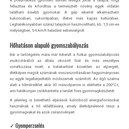
A pneumatikus gyomláló sűrített levegőt juttat a talajba, hogy
fellazítsa és kifordítsa a termesztett növény egyik oldalán
található kisebb gyomokat. A gép sikerrel alkalmazható
kukoricában, cukorrépában, illetve más kapás kultúrában.
Leghatékonyabban száraz talajokon hasznosítható, kb. 1,5 cm-es
mélységben, 5-6 km/h haladási sebességnél.
Hőhatáson alapuló gyomszabályozás
Bár a tarlóégetés mára már kikerült a fizikai gyomszabályozás
eszköztárából az általa okozott füst és más veszélyes
vonatkozása miatt, a betakarítást követően az elpergett,
életképes magok számának visszaszorításában hagyományosan
az egyik legelterjedtebb módszernek számított. Az égő szalma
alatt a hőmérséklet akár 30 másodpercre is elérhette a 200°C-t,
ami hatékonyan csökkentette a terület friss gyommagkészletét.
A jelenleg is bevethető eljárások különböző energiaforrásokat
használnak a hő előállítására, amely életképtelenné teszi a
gyommagvakat és azok csíranövényeit.
✓ Gyomperzselés