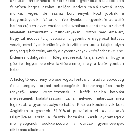
azokban kárt tennének. A kefe kitépi a gyomokat a talajból és a
felszínen hagyja azokat. Kellően nedves talajállapotnál szép
munkát végez, de száraz körülmények közt jobbak a
hagyományos kultivátorok, mivel ilyenkor a gyomkefe porosító
hatása erős és ezzel esetleg felhasználhatatlanná teszi az ehető
leveleiért termesztett kultúrnövényeket. Fontos még emellett,
hogy túl nedves talaj esetében a gyomkefe nagyrészt hatását
veszti, mivel ilyen körülmények között nem tud a talajba olyan
mélységig behatolni, amely a gyomnövények kitépéséhez kellene.
Érdemes odafigyelni – főleg nedvesebb talajállapotnál, hogy a
gép fel legyen szerelve lazítóelemmel, mely a keréknyomban
halad.
A kielégítő eredmény elérése végett fontos a haladási sebesség
és a tengely forgási sebességének összehangolása, mely
tényezők mind közrejátszanak a kefék talajba hatolási
mélységének kialakításában. Ez a mélység határozza meg
leginkább a gyomszabályozó hatást. Kísérleti körülmények közt
Angliában a gyomok 51-91%-át pusztította el. Az alapozó
talajművelés során a felszín közelébe került gyommagvak
mennyiségének csökkentésére, a csírázó gyomnövények
ritkítására alkalmas.