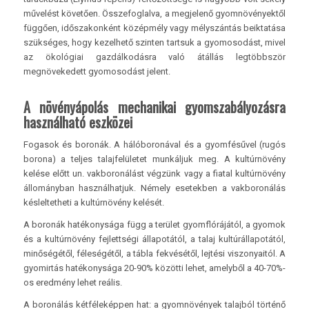
művelést követően. Összefoglalva, a megjelenő gyomnövényektől
függően, időszakonként középmély vagy mélyszántás beiktatása
szükséges, hogy kezelhető szinten tartsuk a gyomosodást, mivel
az ökológiai gazdálkodásra való átállás legtöbbször
megnövekedett gyomosodást jelent.
A növényápolás mechanikai gyomszabályozásra
használható eszközei
Fogasok és boronák. A hálóboronával és a gyomfésűvel (rugós
borona) a teljes talajfelületet munkáljuk meg. A kultúrnövény
kelése előtt un. vakboronálást végzünk vagy a fiatal kultúrnövény
állományban használhatjuk. Némely esetekben a vakboronálás
késleltetheti a kultúrnövény kelését.
A boronák hatékonysága függ a terület gyomflórájától, a gyomok
és a kultúrnövény fejlettségi állapotától, a talaj kultúrállapotától,
minőségétől, féleségétől, a tábla fekvésétől, lejtési viszonyaitól. A
gyomirtás hatékonysága 20-90% közötti lehet, amelyből a 40-70%-
os eredmény lehet reális.
A boronálás kétféleképpen hat: a gyomnövények talajból történő