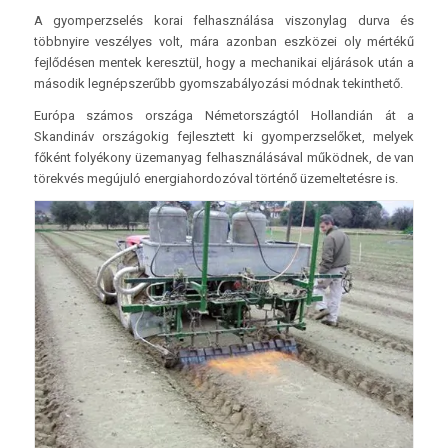
A gyomperzselés korai felhasználása viszonylag durva és
többnyire veszélyes volt, mára azonban eszközei oly mértékű
fejlődésen mentek keresztül, hogy a mechanikai eljárások után a
második legnépszerűbb gyomszabályozási módnak tekinthető.
Európa számos országa Németországtól Hollandián át a
Skandináv országokig fejlesztett ki gyomperzselőket, melyek
főként folyékony üzemanyag felhasználásával működnek, de van
törekvés megújuló energiahordozóval történő üzemeltetésre is.