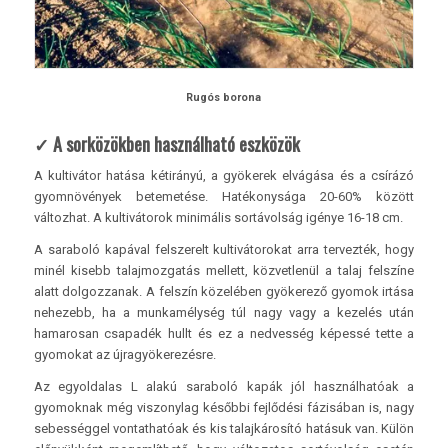
Rugós borona
✓ A sorközökben használható eszközök
A kultivátor hatása kétirányú, a gyökerek elvágása és a csírázó
gyomnövények betemetése. Hatékonysága 20-60% között
változhat. A kultivátorok minimális sortávolság igénye 16-18 cm.
A saraboló kapával felszerelt kultivátorokat arra tervezték, hogy
minél kisebb talajmozgatás mellett, közvetlenül a talaj felszíne
alatt dolgozzanak. A felszín közelében gyökerező gyomok irtása
nehezebb, ha a munkamélység túl nagy vagy a kezelés után
hamarosan csapadék hullt és ez a nedvesség képessé tette a
gyomokat az újragyökerezésre.
Az egyoldalas L alakú saraboló kapák jól használhatóak a
gyomoknak még viszonylag későbbi fejlődési fázisában is, nagy
sebességgel vontathatóak és kis talajkárosító hatásuk van. Külön