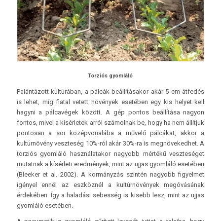
Torziós gyomláló
Palántázott kultúrában, a pálcák beállításakor akár 5 cm átfedés
is lehet, míg fiatal vetett növények esetében egy kis helyet kell
hagyni a pálcavégek között. A gép pontos beállítása nagyon
fontos, mivel a kísérletek arról számolnak be, hogy ha nem állítjuk
pontosan a sor középvonalába a művelő pálcákat, akkor a
kultúrnövény veszteség 10%-ról akár 30%-ra is megnövekedhet. A
torziós gyomláló használatakor nagyobb mértékű veszteséget
mutatnak a kísérleti eredmények, mint az ujjas gyomláló esetében
(Bleeker et al. 2002). A kormányzás szintén nagyobb figyelmet
igényel ennél az eszköznél a kultúrnövények megóvásának
érdekében. Így a haladási sebesség is kisebb lesz, mint az ujjas
gyomláló esetében.