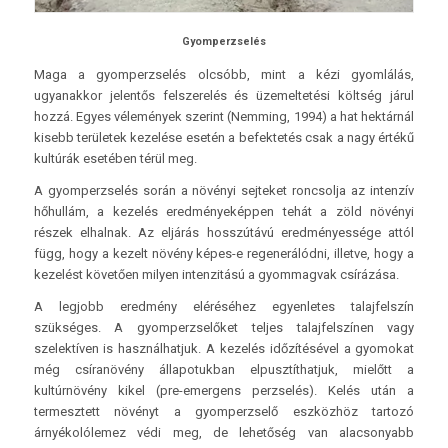
Gyomperzselés
Maga a gyomperzselés olcsóbb, mint a kézi gyomlálás,
ugyanakkor jelentős felszerelés és üzemeltetési költség járul
hozzá. Egyes vélemények szerint (Nemming, 1994) a hat hektárnál
kisebb területek kezelése esetén a befektetés csak a nagy értékű
kultúrák esetében térül meg.
A gyomperzselés során a növényi sejteket roncsolja az intenzív
hőhullám, a kezelés eredményeképpen tehát a zöld növényi
részek elhalnak. Az eljárás hosszútávú eredményessége attól
függ, hogy a kezelt növény képes-e regenerálódni, illetve, hogy a
kezelést követően milyen intenzitású a gyommagvak csírázása.
A legjobb eredmény eléréséhez egyenletes talajfelszín
szükséges. A gyomperzselőket teljes talajfelszínen vagy
szelektíven is használhatjuk. A kezelés időzítésével a gyomokat
még csíranövény állapotukban elpusztíthatjuk, mielőtt a
kultúrnövény kikel (pre-emergens perzselés). Kelés után a
termesztett növényt a gyomperzselő eszközhöz tartozó
árnyékolólemez védi meg, de lehetőség van alacsonyabb