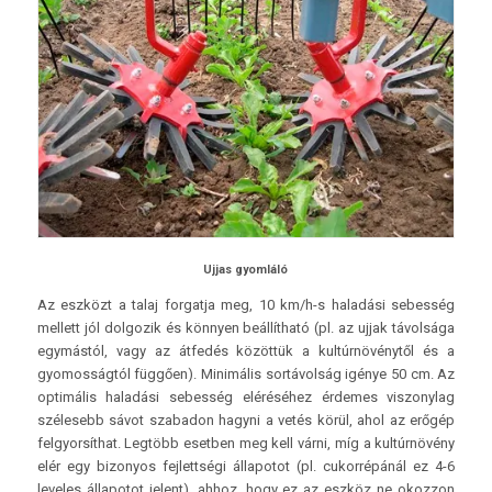
Ujjas gyomláló
Az eszközt a talaj forgatja meg, 10 km/h-s haladási sebesség
mellett jól dolgozik és könnyen beállítható (pl. az ujjak távolsága
egymástól, vagy az átfedés közöttük a kultúrnövénytől és a
gyomosságtól függően). Minimális sortávolság igénye 50 cm. Az
optimális haladási sebesség eléréséhez érdemes viszonylag
szélesebb sávot szabadon hagyni a vetés körül, ahol az erőgép
felgyorsíthat. Legtöbb esetben meg kell várni, míg a kultúrnövény
elér egy bizonyos fejlettségi állapotot (pl. cukorrépánál ez 4-6
leveles állapotot jelent), ahhoz, hogy ez az eszköz ne okozzon