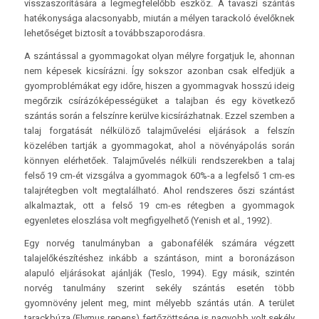
visszaszorítására a legmegfelelőbb eszköz. A tavaszi szántás
hatékonysága alacsonyabb, miután a mélyen tarackoló évelőknek
lehetőséget biztosít a továbbszaporodásra.
A szántással a gyommagokat olyan mélyre forgatjuk le, ahonnan
nem képesek kicsírázni. Így sokszor azonban csak elfedjük a
gyomproblémákat egy időre, hiszen a gyommagvak hosszú ideig
megőrzik csírázóképességüket a talajban és egy következő
szántás során a felszínre kerülve kicsírázhatnak. Ezzel szemben a
talaj forgatását nélkülöző talajművelési eljárások a felszín
közelében tartják a gyommagokat, ahol a növényápolás során
könnyen elérhetőek. Talajművelés nélküli rendszerekben a talaj
felső 19 cm-ét vizsgálva a gyommagok 60%-a a legfelső 1 cm-es
talajrétegben volt megtalálható. Ahol rendszeres őszi szántást
alkalmaztak, ott a felső 19 cm-es rétegben a gyommagok
egyenletes eloszlása volt megfigyelhető (Yenish et al., 1992).
Egy norvég tanulmányban a gabonafélék számára végzett
talajelőkészítéshez inkább a szántáson, mint a boronázáson
alapuló eljárásokat ajánlják (Teslo, 1994). Egy másik, szintén
norvég tanulmány szerint sekély szántás esetén több
gyomnövény jelent meg, mint mélyebb szántás után. A terület
tarackbúza (Elymus repens) fertőzöttsége is nagyobb volt sekély