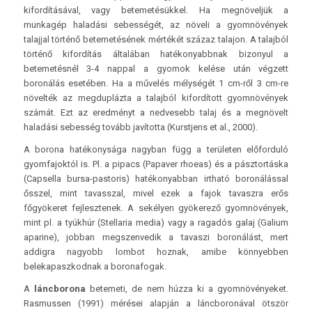
kifordításával, vagy betemetésükkel. Ha megnöveljük a
munkagép haladási sebességét, az növeli a gyomnövények
talajjal történő betemetésének mértékét százaz talajon. A talajból
történő kifordítás általában hatékonyabbnak bizonyul a
betemetésnél 3-4 nappal a gyomok kelése után végzett
boronálás esetében. Ha a művelés mélységét 1 cm-ről 3 cm-re
növelték az megduplázta a talajból kifordított gyomnövények
számát. Ezt az eredményt a nedvesebb talaj és a megnövelt
haladási sebesség tovább javította (Kurstjens et al., 2000).
A borona hatékonysága nagyban függ a területen előforduló
gyomfajoktól is. Pl. a pipacs (Papaver rhoeas) és a pásztortáska
(Capsella bursa-pastoris) hatékonyabban irtható boronálással
ősszel, mint tavasszal, mivel ezek a fajok tavaszra erős
főgyökeret fejlesztenek. A sekélyen gyökerező gyomnövények,
mint pl. a tyúkhúr (Stellaria media) vagy a ragadós galaj (Galium
aparine), jobban megszenvedik a tavaszi boronálást, mert
addigra nagyobb lombot hoznak, amibe könnyebben
belekapaszkodnak a boronafogak.
A
láncborona
betemeti, de nem húzza ki a gyomnövényeket.
Rasmussen (1991) mérései alapján a láncboronával ötször