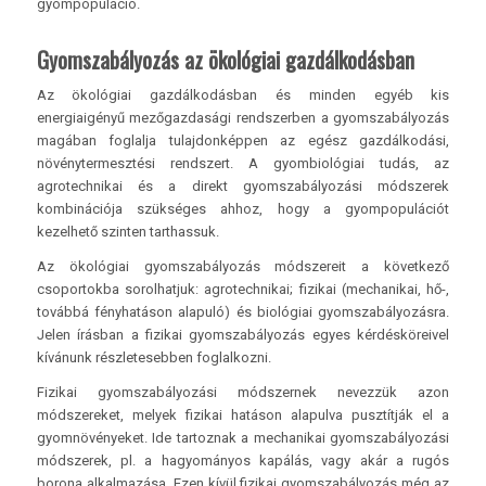
gyompopuláció.
Gyomszabályozás az ökológiai gazdálkodásban
Az ökológiai gazdálkodásban és minden egyéb kis
energiaigényű mezőgazdasági rendszerben a gyomszabályozás
magában foglalja tulajdonképpen az egész gazdálkodási,
növénytermesztési rendszert. A gyombiológiai tudás, az
agrotechnikai és a direkt gyomszabályozási módszerek
kombinációja szükséges ahhoz, hogy a gyompopulációt
kezelhető szinten tarthassuk.
Az ökológiai gyomszabályozás módszereit a következő
csoportokba sorolhatjuk: agrotechnikai; fizikai (mechanikai, hő-,
továbbá fényhatáson alapuló) és biológiai gyomszabályozásra.
Jelen írásban a fizikai gyomszabályozás egyes kérdésköreivel
kívánunk részletesebben foglalkozni.
Fizikai gyomszabályozási módszernek nevezzük azon
módszereket, melyek fizikai hatáson alapulva pusztítják el a
gyomnövényeket. Ide tartoznak a mechanikai gyomszabályozási
módszerek, pl. a hagyományos kapálás, vagy akár a rugós
borona alkalmazása. Ezen kívül fizikai gyomszabályozás még az