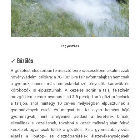
Fagyasztás
✓
Gőzölés
A gőzölést elsősorban termesztő berendezésekben alkalmazzák
növényvédelmi célokra: a 70-100°C-ra felhevített talajban nemcsak
a gyomok, hanem más terméskorlátozó tényezők: kártevők és
kórokozók is elpusztulnak. A kezelés során a talaj felszínén
mozgó fém elemek nyomás alatt 3-8 percig forró gőzt préselnek
a talajba, ahol mintegy 10 cm-es mélységben elpusztulnak a
gyomnövények csírái és magvai is. Az olyan kemény héjú
gyommagvak, mint amilyennel például a herefélék bírnak,
ellenállnak a kezelésnek, továbbá a kezelt mélység alatt fekvő
készletek ugyancsak túlélik a gőzölést. Ez a gyomszabályozási
eljárás a libatop- és disznóparéjfélék élettevékenységének