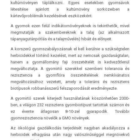
kultúrnövényen táplálkozni. Egyes esetekben gyomsávok
létesítése ajánlott a kultúrnövény sorközeiben a
kártevőproblémák kezelésének eszközeként.
A gyomok ezen felül indikátornövényeknek is tekinthetők, mivel
megmutatják a szakembereknek a talaj (az alkalmazott
tápanyagutánpótlás és a talajművelés) hibáit és előnyeit.
A korszerű gyomszabályozásnak el kell kerülnie a szükségtelen
herbicidekkel történő kezelést, mert az nemcsak gazdaságtalan,
hanem a gyomállomány faji összetételét is kedvezőtlenül
megváltoztatja. A gyomirtó szerekkel szembeni tolerancia és
rezisztencia a gyomflóra összetételének nemkívánatos
megváltozásához vezetett, amely a toleráns és rezisztens
biotípusok robbanásszerű felszaporodását eredményezte.
A gyomirtó szerek kiterjedt használatának köszönhetően 2000-
ben, a világon 232 rezisztens gyombiotípust tartottak számon és
ez évente átlagosan 8-10-zel gyarapodik. További
gyomrezisztencia növelők a GMO növények.
Az ökológiai gazdálkodás terjedését nagyban akadályozza a
herbicidek elhagyása után nagy valószínűséggel megnövekvő