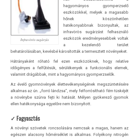
hagyományos gyomperzselő
eszközökkel, melyek a magasabb
hőnek köszönhetően
hatékonyabbnak bizonyultak, az
infravörös sugárzást felhasználó
eszközök eredményesebbek voltak
Infravörös sugárzás
a kezelendő terület
behatárolásában, kevésbé károsították a termesztett növényeket.
Hátrányaként róható fel ezen eszközöknek, hogy relatíve
időigényes a felfűtésük, sérülékenyek a funkcionális elemek,
valamint drágábbak, mint a hagyományos gyomperzselők.
Az évelő gyomnövények élettevékenységének megszüntetésére
alkalmas az ún. „forró lándzsa”, mely felforrósítható fém tüskéjét
a növénybe szúrva fejti ki hatását. Mélyen gyökerező gyomok
ellen hatékonysága egyelőre nem bizonyított.
✓
Fagyasztás
A növényi szövetek roncsolására nemcsak a magas, hanem az
egészen alacsony hőmérséklet is alkalmas. Folyékony nitrogén