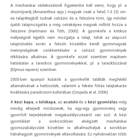
A mechanikai védekezésnél figyelembe kell venni, hogy pl. a
disznóparéj (Amaranthus spp.) magvak csak a felső 1-3 (5) cm-
es talajrétegből tudnak csírázni és a felszínre törni, így minden
újabb talajmozgatás a még csíraképes magvak millióit hozza a
felszínre (Hartmann és Tóth, 2000). A gyomkefe a kritikus
mélységnél lejjebb nem mozgatja a talajt, tehát az alapozó
talajművelés során a felszín közelébe került gyommagvak
mennyiségének csökkentésére a csírázó gyomnövények
ritkítására alkalmas. A gyomkefe ezzel szemben majdnem
hatástalan a tarackos gyomnövényekkel, pl. a tarackbúzával
(Elymus repens) szemben.
2005-ben spanyol kutatók a gyomkefét találták megfelelő
alternatívának a herbicidek, valamint a fekete fóliás talajtakarás
kiváltására paradicsom kultúrában (Cirujeda et al. 2006).
A
kézi kapa
, a
tolókapa
, az
acatoló
és a
kézi gyomlálás
még
mindig elterjedt módszerek, ha egy-egy gyomnövény vagy
gyomfolt terjedésének megakadályozásáról van szó. A kézi
gyomlálást a sorközökben elvégzett mechanikai
gyomszabályozást követően is alkalmazhatjuk a sorokban
hátrahagyott gyomnövények eltávolítására. Ez nyilvánvalóan több