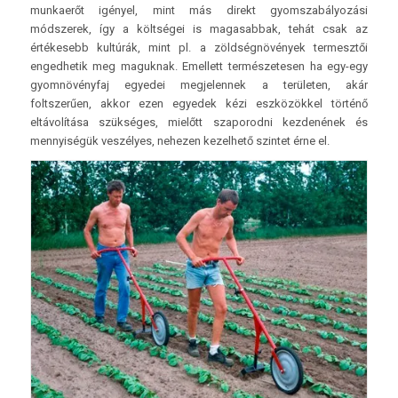
munkaerőt igényel, mint más direkt gyomszabályozási
módszerek, így a költségei is magasabbak, tehát csak az
értékesebb kultúrák, mint pl. a zöldségnövények termesztői
engedhetik meg maguknak. Emellett természetesen ha egy-egy
gyomnövényfaj egyedei megjelennek a területen, akár
foltszerűen, akkor ezen egyedek kézi eszközökkel történő
eltávolítása szükséges, mielőtt szaporodni kezdenének és
mennyiségük veszélyes, nehezen kezelhető szintet érne el.