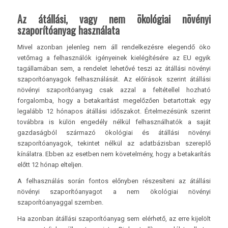
Az átállási, vagy nem ökológiai növényi
szaporítóanyag használata
Mivel azonban jelenleg nem áll rendelkezésre elegendő öko
vetőmag a felhasználók igényeinek kielégítésére az EU egyik
tagállamában sem, a rendelet lehetővé teszi az átállási növényi
szaporítóanyagok felhasználását. Az előírások szerint átállási
növényi szaporítóanyag csak azzal a feltétellel hozható
forgalomba, hogy a betakarítást megelőzően betartottak egy
legalább 12 hónapos átállási időszakot. Értelmezésünk szerint
továbbra is külön engedély nélkül felhasználhatók a saját
gazdaságból származó ökológiai és átállási növényi
szaporítóanyagok, tekintet nélkül az adatbázisban szereplő
kínálatra. Ebben az esetben nem követelmény, hogy a betakarítás
előtt 12 hónap elteljen.
A felhasználás során fontos előnyben részesíteni az átállási
növényi szaporítóanyagot a nem ökológiai növényi
szaporítóanyaggal szemben.
Ha azonban átállási szaporítóanyag sem elérhető, az erre kijelölt