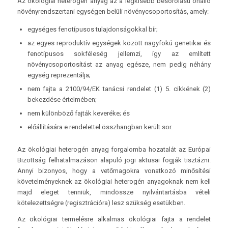
Az ökológiai heterogén anyag az a legkisebb besorolású önálló
növényrendszertani egységen belüli növénycsoportosítás, amely:
egységes fenotípusos tulajdonságokkal bír;
az egyes reproduktív egységek között nagyfokú genetikai és
fenotípusos sokféleség jellemzi, így az említett
növénycsoportosítást az anyag egésze, nem pedig néhány
egység reprezentálja;
nem fajta a 2100/94/EK tanácsi rendelet (1) 5. cikkének (2)
bekezdése értelmében;
nem különböző fajták keveréke; és
előállítására e rendelettel összhangban került sor.
Az ökológiai heterogén anyag forgalomba hozatalát az Európai
Bizottság felhatalmazáson alapuló jogi aktusai fogják tisztázni.
Annyi bizonyos, hogy a vetőmagokra vonatkozó minősítési
követelményeknek az ökológiai heterogén anyagoknak nem kell
majd eleget tenniük, mindössze nyilvántartásba vételi
kötelezettségre (regisztrációra) lesz szükség esetükben.
Az ökológiai termelésre alkalmas ökológiai fajta a rendelet