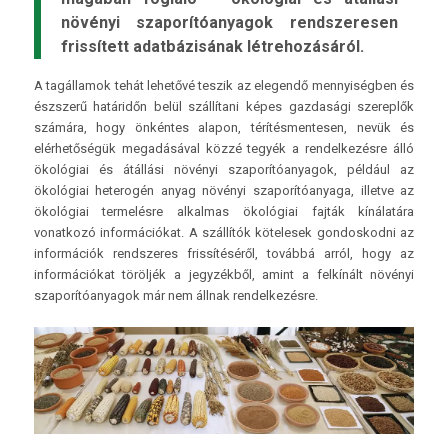
növényi szaporítóanyagok rendszeresen
frissített adatbázisának létrehozásáról.
A tagállamok tehát lehetővé teszik az elegendő mennyiségben és
észszerű határidőn belül szállítani képes gazdasági szereplők
számára, hogy önkéntes alapon, térítésmentesen, nevük és
elérhetőségük megadásával közzé tegyék a rendelkezésre álló
ökológiai és átállási növényi szaporítóanyagok, például az
ökológiai heterogén anyag növényi szaporítóanyaga, illetve az
ökológiai termelésre alkalmas ökológiai fajták kínálatára
vonatkozó információkat. A szállítók kötelesek gondoskodni az
információk rendszeres frissítéséről, továbbá arról, hogy az
információkat töröljék a jegyzékből, amint a felkínált növényi
szaporítóanyagok már nem állnak rendelkezésre.