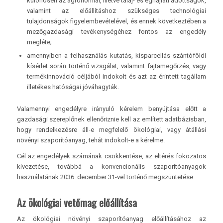
különösen az agronómiai, illetve talaj- és éghajlati adottságok,
valamint az előállításhoz szükséges technológiai
tulajdonságok figyelembevételével, és ennek következtében a
mezőgazdasági tevékenységéhez fontos az engedély
megléte;
amennyiben a felhasználás kutatás, kisparcellás szántóföldi
kísérlet során történő vizsgálat, valamint fajtamegőrzés, vagy
termékinnováció céljából indokolt és azt az érintett tagállam
illetékes hatóságai jóváhagyták.
Valamennyi engedélyre irányuló kérelem benyújtása előtt a
gazdasági szereplőnek ellenőriznie kell az említett adatbázisban,
hogy rendelkezésre áll-e megfelelő ökológiai, vagy átállási
növényi szaporítóanyag, tehát indokolt-e a kérelme.
Cél az engedélyek számának csökkentése, az eltérés fokozatos
kivezetése, továbbá a konvencionális szaporítóanyagok
használatának 2036. december 31-vel történő megszüntetése.
Az ökológiai vetőmag előállítása
Az ökológiai növényi szaporítóanyag előállításához az