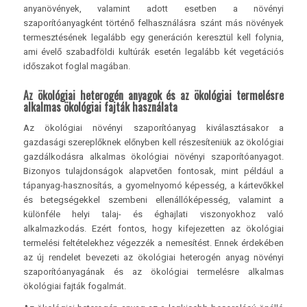
anyanövények, valamint adott esetben a növényi
szaporítóanyagként történő felhasználásra szánt más növények
termesztésének legalább egy generáción keresztül kell folynia,
ami évelő szabadföldi kultúrák esetén legalább két vegetációs
időszakot foglal magában.
Az ökológiai heterogén anyagok és az ökológiai termelésre
alkalmas ökológiai fajták használata
Az ökológiai növényi szaporítóanyag kiválasztásakor a
gazdasági szereplőknek előnyben kell részesíteniük az ökológiai
gazdálkodásra alkalmas ökológiai növényi szaporítóanyagot.
Bizonyos tulajdonságok alapvetően fontosak, mint például a
tápanyag-hasznosítás, a gyomelnyomó képesség, a kártevőkkel
és betegségekkel szembeni ellenállóképesség, valamint a
különféle helyi talaj- és éghajlati viszonyokhoz való
alkalmazkodás. Ezért fontos, hogy kifejezetten az ökológiai
termelési feltételekhez végezzék a nemesítést. Ennek érdekében
az új rendelet bevezeti az ökológiai heterogén anyag növényi
szaporítóanyagának és az ökológiai termelésre alkalmas
ökológiai fajták fogalmát.