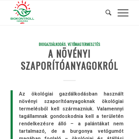
BIOGAZDÁLKODÁS
,
VETŐMAGTERMESZTÉS
A NÖVÉNYI
SZAPORÍTÓANYAGOKRÓL
Az ökológiai gazdálkodásban használt
növényi szaporítóanyagoknak ökológiai
termelésből kell származniuk. Valamennyi
tagállamnak gondoskodnia kell a területén
rendelkezésre álló – a palántákat nem
tartalmazó, de a burgonya vetőgumót
magában foglaló – ökológiai és átállási