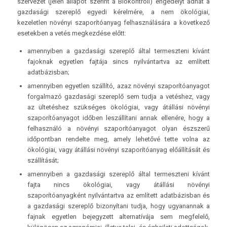
szervezet (jelen állapot szerint a Biokontroll) engedélyt adhat a
gazdasági szereplő egyedi kérelmére, a nem ökológiai,
kezeletlen növényi szaporítóanyag felhasználására a következő
esetekben a vetés megkezdése előtt:
amennyiben a gazdasági szereplő által termeszteni kívánt
fajoknak egyetlen fajtája sincs nyilvántartva az említett
adatbázisban;
amennyiben egyetlen szállító, azaz növényi szaporítóanyagot
forgalmazó gazdasági szereplő sem tudja a vetéshez, vagy
az ültetéshez szükséges ökológiai, vagy átállási növényi
szaporítóanyagot időben leszállítani annak ellenére, hogy a
felhasználó a növényi szaporítóanyagot olyan észszerű
időpontban rendelte meg, amely lehetővé tette volna az
ökológiai, vagy átállási növényi szaporítóanyag előállítását és
szállítását;
amennyiben a gazdasági szereplő által termeszteni kívánt
fajta nincs ökológiai, vagy átállási növényi
szaporítóanyagként nyilvántartva az említett adatbázisban és
a gazdasági szereplő bizonyítani tudja, hogy ugyanannak a
fajnak egyetlen bejegyzett alternatívája sem megfelelő,