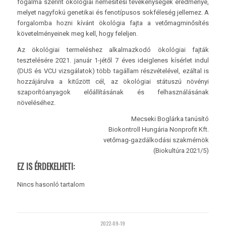
fogalma szerint ökológiai nemesítési tevékenységek eredménye,
melyet nagyfokú genetikai és fenotípusos sokféleség jellemez. A
forgalomba hozni kívánt ökológia fajta a vetőmagminősítés
követelményeinek meg kell, hogy feleljen.
Az ökológiai termeléshez alkalmazkodó ökológiai fajták
tesztelésére 2021. január 1-jétől 7 éves ideiglenes kísérlet indul
(DUS és VCU vizsgálatok) több tagállam részvételével, ezáltal is
hozzájárulva a kitűzött cél, az ökológiai státuszú növényi
szaporítóanyagok előállításának és felhasználásának
növeléséhez.
Mecseki Boglárka tanúsító
Biokontroll Hungária Nonprofit Kft.
vetőmag-gazdálkodási szakmérnök
(Biokultúra 2021/5)
EZ IS ÉRDEKELHETI:
Nincs hasonló tartalom
2022-09-19