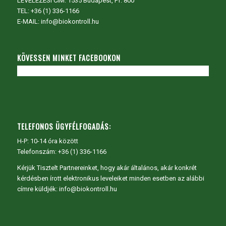
LEVELEZÉSI CÍM: 1535 Budapest, Pf. 800
TEL:
+36 (1) 336-1166
E-MAIL: info@biokontroll.hu
KÖVESSEN MINKET FACEBOOKON
TELEFONOS ÜGYFÉLFOGADÁS:
H-P: 10-14 óra között
Telefonszám: +36 (1) 336-1166
Kérjük Tisztelt Partnereinket, hogy akár általános, akár konkrét
kérdésben írott elektronikus leveleiket minden esetben az alábbi
címre küldjék: info@biokontroll.hu