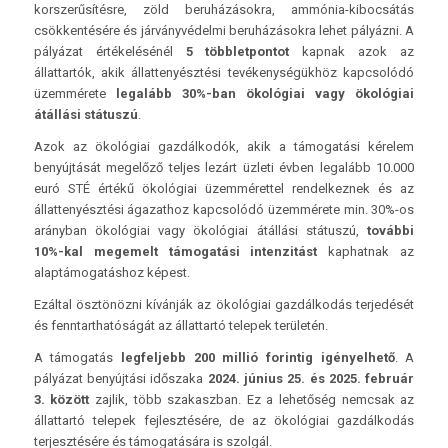
korszerűsítésre, zöld beruházásokra, ammónia-kibocsátás
csökkentésére és járványvédelmi beruházásokra lehet pályázni. A
pályázat értékelésénél
5 többletpontot
kapnak azok az
állattartók, akik állattenyésztési tevékenységükhöz kapcsolódó
üzemmérete
legalább 30%-ban ökológiai vagy ökológiai
átállási státuszú
.
Azok az ökológiai gazdálkodók, akik a támogatási kérelem
benyújtását megelőző teljes lezárt üzleti évben legalább 10.000
euró STÉ értékű ökológiai üzemmérettel rendelkeznek és az
állattenyésztési ágazathoz kapcsolódó üzemmérete min. 30%-os
arányban ökológiai vagy ökológiai átállási státuszú,
további
10%-kal megemelt támogatási intenzitást
kaphatnak az
alaptámogatáshoz képest.
Ezáltal ösztönözni kívánják az ökológiai gazdálkodás terjedését
és fenntarthatóságát az állattartó telepek területén.
A támogatás
legfeljebb 200 millió forintig igényelhető
. A
pályázat benyújtási időszaka
2024. június 25. és 2025. február
3. között
zajlik, több szakaszban. Ez a lehetőség nemcsak az
állattartó telepek fejlesztésére, de az ökológiai gazdálkodás
terjesztésére és támogatására is szolgál.