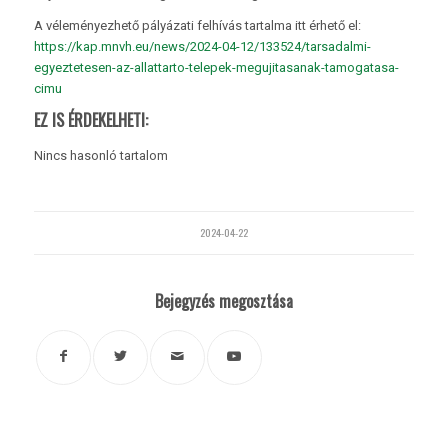
A véleményezhető pályázati felhívás tartalma itt érhető el:
https://kap.mnvh.eu/news/2024-04-12/133524/tarsadalmi-
egyeztetesen-az-allattarto-telepek-megujitasanak-tamogatasa-
cimu
EZ IS ÉRDEKELHETI:
Nincs hasonló tartalom
2024-04-22
Bejegyzés megosztása