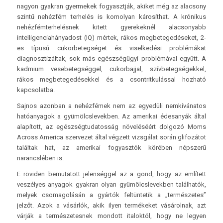
nagyon gyakran gyermekek fogyasztják, akiket még az alacsony
szintű nehézfém terhelés is komolyan károsíthat. A krónikus
nehézfémterhelésnek kitett gyerekeknél alacsonyabb
intelligenciahányadost (IQ) mértek, rákos megbetegedéseket, 2-
es típusú cukorbetegséget és viselkedési problémákat
diagnosztizáltak, sok más egészségügyi problémával együtt. A
kadmium vesebetegséggel, cukorbajjal, szívbetegségekkel,
rákos megbetegedésekkel és a csontritkulással hozható
kapcsolatba.
Sajnos azonban a nehézfémek nem az egyedüli nemkívánatos
hatóanyagok a gyümölcslevekben. Az amerikai édesanyák által
alapított, az egészségtudatosság növeléséért dolgozó Moms
Across America szervezet által végzett vizsgálat során glifozátot
találtak hat, az amerikai fogyasztók körében népszerű
narancslében is.
E röviden bemutatott jelenséggel az a gond, hogy az említett
veszélyes anyagok gyakran olyan gyümölcslevekben találhatók,
melyek csomagolásán a gyártók feltüntetik a „természetes”
jelzőt. Azok a vásárlók, akik ilyen termékeket vásárolnak, azt
várják a természetesnek mondott italoktól, hogy ne legyen