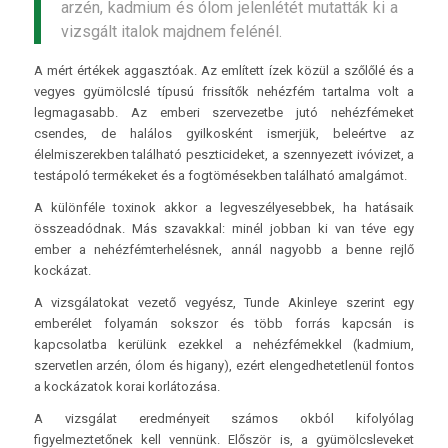
arzén, kadmium és ólom jelenlétét mutatták ki a
vizsgált italok majdnem felénél.
A mért értékek aggasztóak. Az említett ízek közül a szőlőlé és a
vegyes gyümölcslé típusú frissítők nehézfém tartalma volt a
legmagasabb. Az emberi szervezetbe jutó nehézfémeket
csendes, de halálos gyilkosként ismerjük, beleértve az
élelmiszerekben található peszticideket, a szennyezett ivóvizet, a
testápoló termékeket és a fogtömésekben található amalgámot.
A különféle toxinok akkor a legveszélyesebbek, ha hatásaik
összeadódnak. Más szavakkal: minél jobban ki van téve egy
ember a nehézfémterhelésnek, annál nagyobb a benne rejlő
kockázat.
A vizsgálatokat vezető vegyész, Tunde Akinleye szerint egy
emberélet folyamán sokszor és több forrás kapcsán is
kapcsolatba kerülünk ezekkel a nehézfémekkel (kadmium,
szervetlen arzén, ólom és higany), ezért elengedhetetlenül fontos
a kockázatok korai korlátozása.
A vizsgálat eredményeit számos okból kifolyólag
figyelmeztetőnek kell vennünk. Először is, a gyümölcsleveket