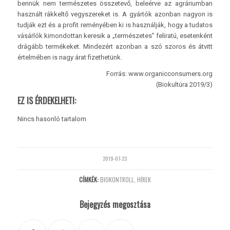
bennük nem természetes összetevő, beleérve az agráriumban
használt rákkeltő vegyszereket is. A gyártók azonban nagyon is
tudják ezt és a profit reményében ki is használják, hogy a tudatos
vásárlók kimondottan keresik a „természetes” feliratú, esetenként
drágább termékeket. Mindezért azonban a szó szoros és átvitt
értelmében is nagy árat fizethetünk.
Forrás: www.organicconsumers.org
(Biokultúra 2019/3)
EZ IS ÉRDEKELHETI:
Nincs hasonló tartalom
2019-07-23
CÍMKÉK:
BIOKONTROLL
,
HÍREK
Bejegyzés megosztása