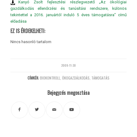
Kanyó Zsolt fejlesztési részlegvezető „Az ökológiai
gazdálkodás ellenőrzési és tanúsítási rendszere, különös
tekintettel a 2016. januártól induló 5 éves támogatásra” című
előadása
EZ IS ÉRDEKELHETI:
Nincs hasonló tartalom
2009-11-30
CÍMKÉK:
BIOKONTROLL
,
ÖKOGAZDÁLKODÁS
,
TÁMOGATÁS
Bejegyzés megosztása