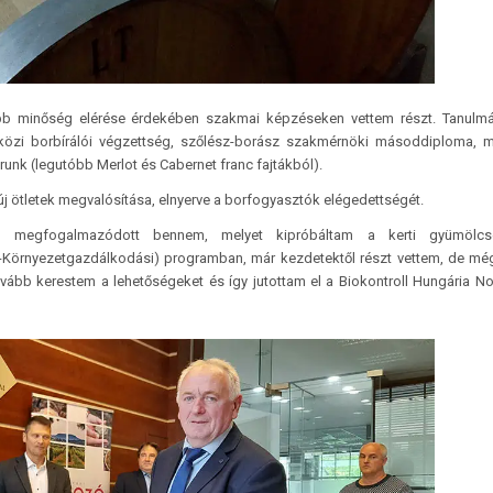
bb minőség elérése érdekében szakmai képzéseken vettem részt. Tanulmá
közi borbírálói végzettség, szőlész-borász szakmérnöki másod­diploma, 
runk (legutóbb Merlot és Cabernet franc fajtákból).
 új ötletek megvalósítása, elnyerve a borfogyasztók elégedettségét.
n megfogalmazódott bennem, melyet kipróbáltam a kerti gyümölcs
örnyezet­gazdál­kodási) programban, már kezdetektől részt vettem, de mé
ovább kerestem a lehetőségeket és így jutottam el a Biokontroll Hungária No