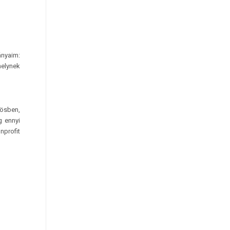
nyaim:
melynek
ösben,
g ennyi
nprofit