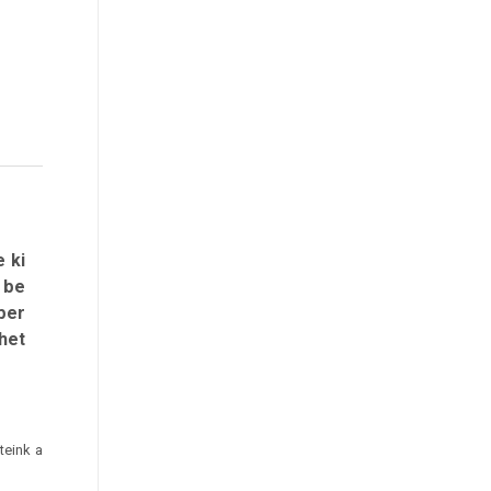
 ki
 be
ber
het
teink a