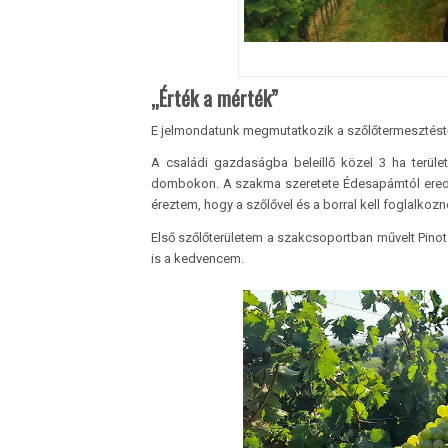
„Érték a mérték”
E jelmondatunk megmutatkozik a szőlőtermesztéstő
A családi gazdaságba beleillő közel 3 ha terüle
dombokon. A szakma szeretete Édesapámtól ered, ak
éreztem, hogy a szőlővel és a borral kell foglalkoz
Első szőlőterületem a szakcsoportban művelt Pinot no
is a kedvencem.