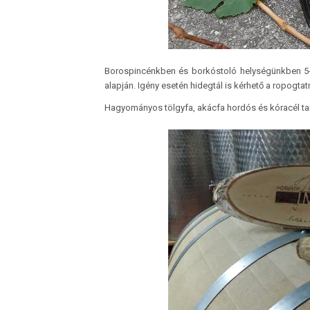
Borospincénkben és borkóstoló helységünkben 5-30
alapján. Igény esetén hidegtál is kérhető a ropogtatn
Hagyományos tölgyfa, akácfa hordós és kóracél tartá