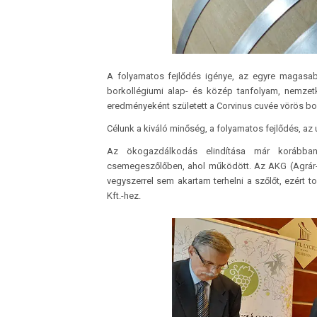
A folyamatos fejlődés igénye, az egyre magasa
borkollégiumi alap- és közép tanfolyam, nemzet
eredményeként született a Corvi­nus cuvée vörös bo
Célunk a kiváló minőség, a folyamatos fejlődés, az
Az ökogazdálkodás elindítása már korábba
csemegeszőlőben, ahol működött. Az AKG (Agrár-K
vegyszerrel sem akartam terhelni a szőlőt, ezért t
Kft.-hez.