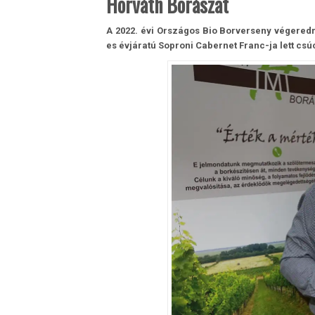
Horváth Borászat
A 2022. évi Országos Bio Borverseny végered
es évjáratú Soproni Cabernet Franc-ja lett cs