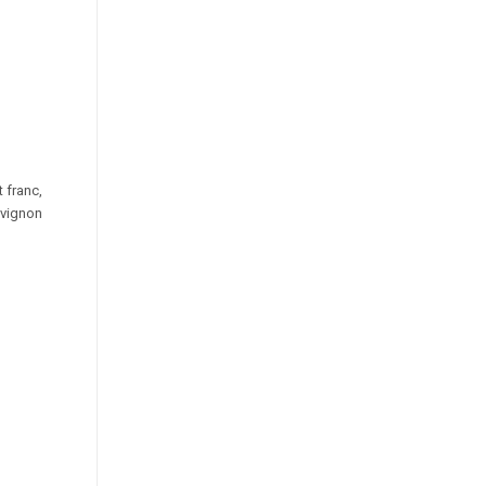
 franc,
uvignon