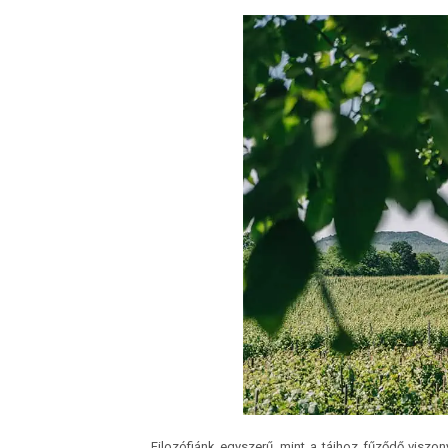
Filozófiánk egyszerű, mint a tájhoz fűződő viszonyu