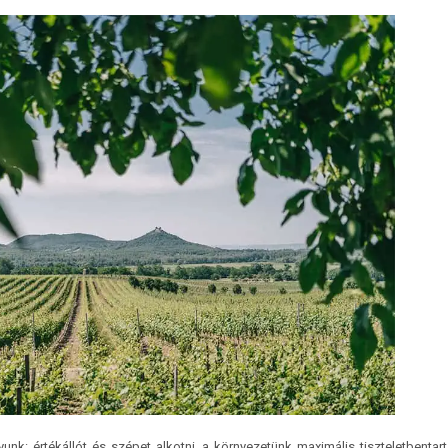
nk: értékállót és szépet alkotni, a környezetünk maximális tiszte­letben­tart