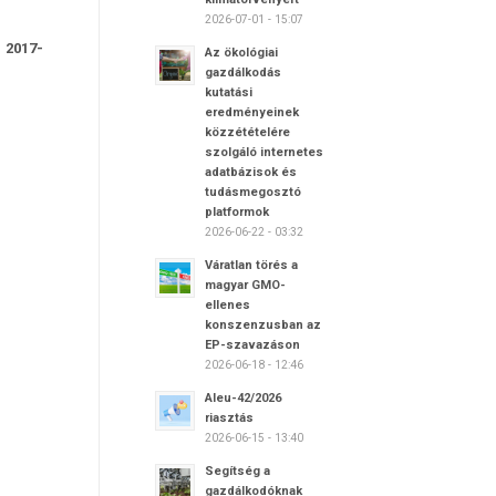
2026-07-01 - 15:07
 2017-
Az ökológiai
gazdálkodás
kutatási
eredményeinek
közzétételére
szolgáló internetes
adatbázisok és
tudásmegosztó
platformok
2026-06-22 - 03:32
Váratlan törés a
magyar GMO-
ellenes
konszenzusban az
EP-szavazáson
2026-06-18 - 12:46
Aleu-42/2026
riasztás
2026-06-15 - 13:40
Segítség a
gazdálkodóknak