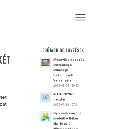
LEGÚJABB BEJEGYZÉSEK
KÉT
Megnyílt a nevezési
lehetőség a
Minőségi
Biotermékek
Versenyére
2026-08-04 - 19:17
ALEU-53/2026
met
riasztás
zat
2026-07-24 - 07:51
Nyissunk ernyőt a
jövőért! – Békés
kiállás az új
klímatörvényért