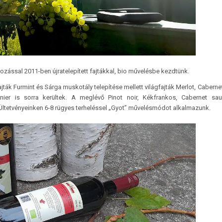
ozással 2011-ben újratelepített fajtákkal, bio művelésbe kezdtünk.
fajták Furmint és Sárga muskotály telepítése mellett világfajták Merlot, Cabernet
gnier is sorra kerültek. A meglévő Pinot noir, Kékfrankos, Cabernet sa
. Ültetvényeinken 6-8 rügyes terheléssel „Gyot” művelésmódot alkalmazunk.