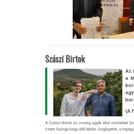
Szászi Birtok
Az 
a M
bor
egy
bor
(A 
A Szászi Birtok az ország egyik első minősített b
Szent György-hegy déli lejtőin, Szigligeten, a Haj