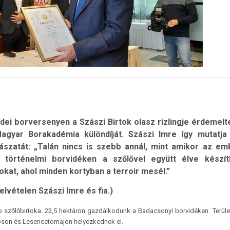
idei borversenyen a Szászi Birtok olasz rizlingje érdemelte
agyar Borakadémia különdíját. Szászi Imre így mutatja
ászatát: „Talán nincs is szebb annál, mint amikor az em
 történelmi borvidéken a szőlővel együtt élve készít
okat, ahol minden kortyban a terroir mesél.”
felvételen Szászi Imre és fia.)
io szőlőbirtoka. 22,5 hektáron gazdálkodunk a Badacsonyi borvidéken. Terüle
agoson és Lesencetomajon helyezkednek el.