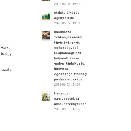
2026-06-08 - 19:46
Átalakuló Közös
Agrárpolitika
2026-06-05 - 19:33
Különböző
zöldségek eredeti
tápértékének és
 Harkai
egészségvédő
tulajdonságainak
 is úgy
helyreállítása az
emberi táplálkozás,
illetve az
a azóta
egészségbiztonság
javítása érdekében
2026-06-03 - 21:09
Hasznos
szervezetek az
almaültetvényekben
2026-06-01 - 10:05