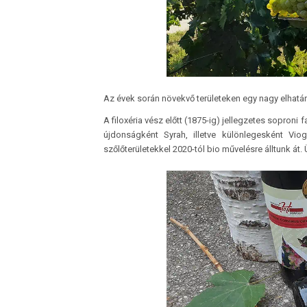
Az évek során növekvő területeken egy nagy elhatár
A filoxéria vész előtt (1875-ig) jellegzetes soproni 
újdonságként Syrah, illetve különlegesként Vio
szőlőterületekkel 2020-tól bio művelésre álltunk át