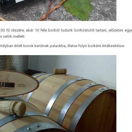
 fő részére, akár 10 féle borból tudunk borkóstolót tartani, előzetes egy
i valók mellett.
lyban érlelt borok kerülnek palackba, illetve folyó borként értékesítésre.