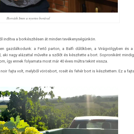
Horváth Imre a nyertes borával
l indítva a borkészítésen át minden tevékenységünkön.
ten gazdálkodunk: a Fertő parton, a Balfi dűlőkben, a Virágvölgyben és a
i nagy alázattal művelte a szőlőt és készítette a bort. Soproniként mindig
nom, így ennek folyamata most már 40 éves múltra tekint vissza.
ir fajta volt, melyből vörösbort, rosét és fehér bort is készítettem. Ez a fajt