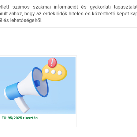
llett számos szakmai információt és gyakorlati tapasztalat
járult ahhoz, hogy az érdeklődők hiteles és közérthető képet ka
l és lehetőségeiről.
LEU-95/2025 riasztás