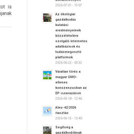
2026-07-01 - 15:07
ot is
pjanak
Az ökológiai
gazdálkodás
kutatási
eredményeinek
közzétételére
szolgáló internetes
adatbázisok és
tudásmegosztó
platformok
2026-06-22 - 03:32
Váratlan törés a
magyar GMO-
ellenes
konszenzusban az
EP-szavazáson
2026-06-18 - 12:46
Aleu-42/2026
riasztás
2026-06-15 - 13:40
Segítség a
gazdálkodóknak