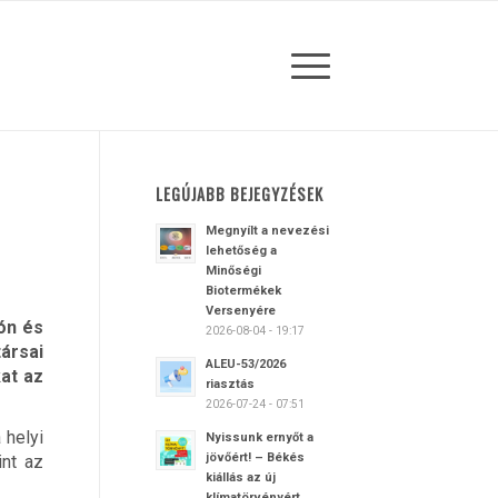
LEGÚJABB BEJEGYZÉSEK
Megnyílt a nevezési
lehetőség a
Minőségi
Biotermékek
Versenyére
pón és
2026-08-04 - 19:17
ársai
ALEU-53/2026
at az
riasztás
2026-07-24 - 07:51
 helyi
Nyissunk ernyőt a
jövőért! – Békés
int az
kiállás az új
klímatörvényért