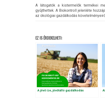
A látogatók a kistermelők termékei me
gyűjthettek. A Biokontroll jelenléte hozzá
az ökológiai gazdálkodás követelményeirő
EZ IS ÉRDEKELHETI:
A jövő íze, jövőtálló gazdálkodás
A