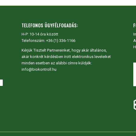
TELEFONOS ÜGYFÉLFOGADÁS:
F
H-P: 10-14 óra között
I
Telefonszám: +36 (1) 336-1166
A
H
Kérjük Tisztelt Partnereinket, hogy akár általános,
akár konkrét kérdésben írott elektronikus leveleiket
minden esetben az alábbi címre küldjék:
info@biokontroll.hu