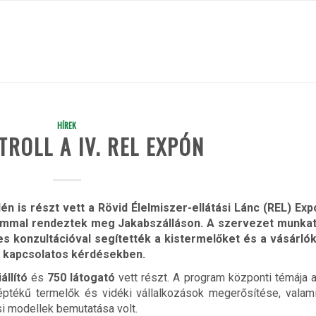
HÍREK
TROLL A IV. REL EXPÓN
dén is részt vett a Rövid Élelmiszer-ellátási Lánc (REL) Ex
ommal rendeztek meg Jakabszálláson. A szervezet munkat
s konzultációval segítették a kistermelőket és a vásárlók
al kapcsolatos kérdésekben.
állító
és
750 látogató
vett részt. A program központi témája a
léptékű termelők és vidéki vállalkozások megerősítése, valam
si modellek bemutatása volt.