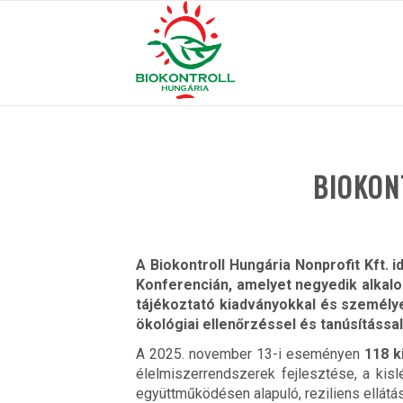
BIOKON
A Biokontroll Hungária Nonprofit Kft. i
Konferencián, amelyet negyedik alkal
tájékoztató kiadványokkal és személye
ökológiai ellenőrzéssel és tanúsításs
A 2025. november 13-i eseményen
118 ki
élelmiszerrendszerek fejlesztése, a kis
együttműködésen alapuló, reziliens ellátá