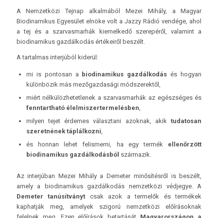
A Nemzetközi Tejnap alkalmából Mezei Mihály, a Magyar
Biodinamikus Egyesület elnöke volt a Jazzy Rádió vendége, ahol
a tej és a szarvasmarhák kiemelkedő szerepéről, valamint a
biodinamikus gazdálkodás értékeiről beszélt.
A tartalmas interjúból kiderül:
mi is pontosan a
biodinamikus gazdálkodás
és hogyan
különbözik más mezőgazdasági módszerektől,
miért nélkülözhetetlenek a szarvasmarhák az egészséges és
fenntartható élelmiszertermelésben
,
milyen tejet érdemes választani azoknak, akik
tudatosan
szeretnének táplálkozni
,
és honnan lehet felismerni, ha egy termék
ellenőrzött
biodinamikus gazdálkodásból
származik.
Az interjúban Mezei Mihály a Demeter minősítésről is beszélt,
amely a biodinamikus gazdálkodás nemzetközi védjegye. A
Demeter tanúsítványt
csak azok a termelők és termékek
kaphatják meg, amelyek szigorú nemzetközi előírásoknak
felelnek meg. Ezen előírások betartását
Magyarországon a