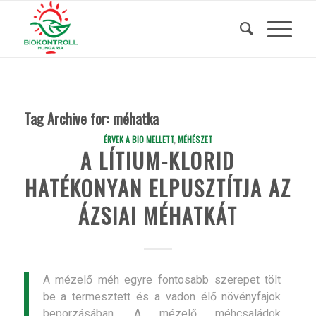
Tag Archive for:
méhatka
ÉRVEK A BIO MELLETT
,
MÉHÉSZET
A LÍTIUM-KLORID
HATÉKONYAN ELPUSZTÍTJA AZ
ÁZSIAI MÉHATKÁT
A mézelő méh egyre fontosabb szerepet tölt
be a termesztett és a vadon élő növényfajok
beporzásában. A mézelő méhcsaládok