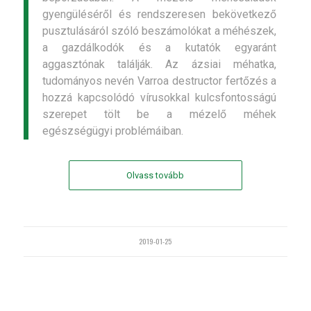
gyengüléséről és rendszeresen bekövetkező
pusztulásáról szóló beszámolókat a méhészek,
a gazdálkodók és a kutatók egyaránt
aggasztónak találják. Az ázsiai méhatka,
tudományos nevén Varroa destructor fertőzés a
hozzá kapcsolódó vírusokkal kulcsfontosságú
szerepet tölt be a mézelő méhek
egészségügyi problémáiban.
Olvass tovább
2019-01-25