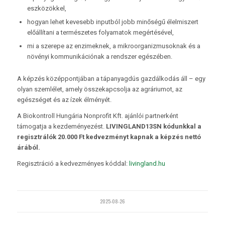
eszközökkel,
hogyan lehet kevesebb inputból jobb minőségű élelmiszert
előállítani a természetes folyamatok megértésével,
mi a szerepe az enzimeknek, a mikroorganizmusoknak és a
növényi kommunikációnak a rendszer egészében.
A képzés középpontjában a tápanyagdús gazdálkodás áll – egy
olyan szemlélet, amely összekapcsolja az agráriumot, az
egészséget és az ízek élményét.
A Biokontroll Hungária Nonprofit Kft. ajánlói partnerként
támogatja a kezdeményezést.
LIVINGLAND13SN kódunkkal a
regisztrálók 20.000 Ft kedvezményt kapnak a képzés nettó
árából.
Regisztráció a kedvezményes kóddal:
livingland.hu
2025-08-26