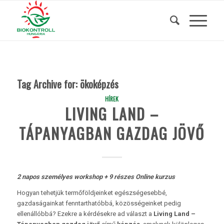
Tag Archive for:
ökoképzés
HÍREK
LIVING LAND –
TÁPANYAGBAN GAZDAG JÖVŐ
2 napos személyes workshop + 9 részes Online kurzus
Hogyan tehetjük termőföldjeinket egészségesebbé,
gazdaságainkat fenntarthatóbbá, közösségeinket pedig
ellenállóbbá? Ezekre a kérdésekre ad választ a
Living Land –