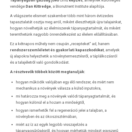
Tápanyagban gazdag jövő
című
képzés
, amelynek különleges
vendége
Dan Kittredge
, a Bionutrient Institute alapítója.
A világszerte elismert szakember több mint három évtizedes
tapasztalatát osztja meg arról, miként éleszthetjük újra talajainkat,
hogyan növelhetjük az élelmiszerek tápanyagtartalmát, és miként
teremthetünk nagyobb önrendelkezést az élelem előállításában.
Ez a kétnapos műhely nem csupán „recepteket” ad, hanem
rendszerszemléletet és gyakorlati kapaszkodókat
, amelyek
új alapokra helyezhetik a növénytermesztésről, a táplálkozásról
és a talajéletről való gondolkodást.
A résztvevők többek között megtanulják:
hogyan működik valójában egy élő rendszer, és miért nem
mechanikus a növények válasza a külső inputokra,
mi határozza meg a növények valódi tápanyagtartalmát, és
hogyan különül el a hozam a minőségtől,
hogyan ismerhetők fel a regeneráció jelei a talajban, a
növényben és az ökoszisztémában,
miért az íz az egyik legjobb visszajelzés a
tápanyagsűrűségről, és hogyan mérhetjük mindezt egyszerű