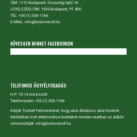
CÍM:
1112 Budapest, Oroszvég lejtő 16.
LEVELEZÉSI CÍM: 1535 Budapest, Pf. 800
TEL:
+36 (1) 336-1166
E-MAIL: info@biokontroll.hu
KÖVESSEN MINKET FACEBOOKON
TELEFONOS ÜGYFÉLFOGADÁS:
H-P: 10-14 óra között
Telefonszám: +36 (1) 336-1166
Kérjük Tisztelt Partnereinket, hogy akár általános, akár konkrét
kérdésben írott elektronikus leveleiket minden esetben az alábbi
címre küldjék: info@biokontroll.hu