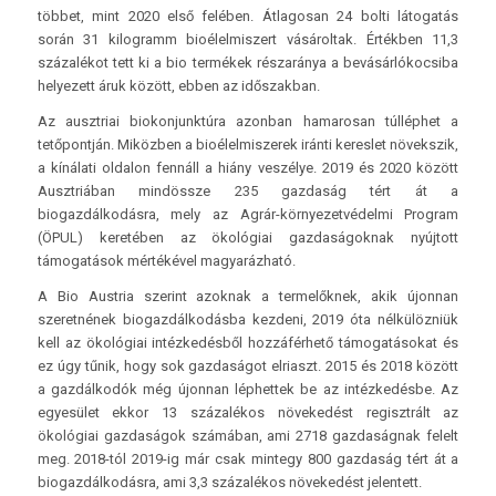
többet, mint 2020 első felében. Átlagosan 24 bolti látogatás
során 31 kilogramm bioélelmiszert vásároltak. Értékben 11,3
százalékot tett ki a bio termékek részaránya a bevásárlókocsiba
helyezett áruk között, ebben az időszakban.
Az ausztriai biokonjunktúra azonban hamarosan túlléphet a
tetőpontján. Miközben a bioélelmiszerek iránti kereslet növekszik,
a kínálati oldalon fennáll a hiány veszélye. 2019 és 2020 között
Ausztriában mindössze 235 gazdaság tért át a
biogazdálkodásra, mely az Agrár-környezetvédelmi Program
(ÖPUL) keretében az ökológiai gazdaságoknak nyújtott
támogatások mértékével magyarázható.
A Bio Austria szerint azoknak a termelőknek, akik újonnan
szeretnének biogazdálkodásba kezdeni, 2019 óta nélkülözniük
kell az ökológiai intézkedésből hozzáférhető támogatásokat és
ez úgy tűnik, hogy sok gazdaságot elriaszt. 2015 és 2018 között
a gazdálkodók még újonnan léphettek be az intézkedésbe. Az
egyesület ekkor 13 százalékos növekedést regisztrált az
ökológiai gazdaságok számában, ami 2718 gazdaságnak felelt
meg. 2018-tól 2019-ig már csak mintegy 800 gazdaság tért át a
biogazdálkodásra, ami 3,3 százalékos növekedést jelentett.