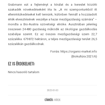
Grabmann ezt a fejleményt a kínálat és a kereslet közötti
szakadék növekedéseként írta le. „A mi szempontunkból itt
ellenintézkedéseket kell tennünk, különben fennáll a hozzáadott
érték elvesztésének veszélye a hazai mezőgazdaság számára” –
mondta a Bio-Austria szövetségi elnöke. Ausztriában jelenleg
összesen 24 480 gazdaság működik az ökológiai gazdálkodás
szabályai szerint. Ez az összes mezőgazdasági üzem 22,7
százaléka. 679 872 hektáron, a teljes mezőgazdasági terület 26,5
százalékán gazdálkodnak.
Forrás: https://organic-market.info
(Biokultúra 2021/6)
EZ IS ÉRDEKELHETI:
Nincs hasonló tartalom
2022-01-03
CÍMKÉK:
HÍREK