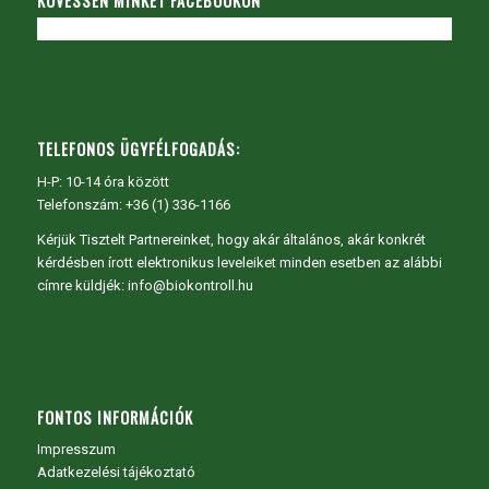
KÖVESSEN MINKET FACEBOOKON
TELEFONOS ÜGYFÉLFOGADÁS:
H-P: 10-14 óra között
Telefonszám: +36 (1) 336-1166
Kérjük Tisztelt Partnereinket, hogy akár általános, akár konkrét
kérdésben írott elektronikus leveleiket minden esetben az alábbi
címre küldjék: info@biokontroll.hu
FONTOS INFORMÁCIÓK
Impresszum
Adatkezelési tájékoztató