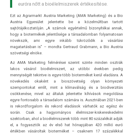
euróra nőtt a bioélelmiszerek értékesítése.
Ezt az Agrarmarkt Austria Marketing (AMA Marketing) és a Bio
Austria Egyesület jelentette be a közelmúltban tartott
sajtótájékoztatóján. „A számok egyértelmű bizonyítékai annak,
hogy a biotermékek jelentősége a társadalomban folyamatosan
növekszik, ami egyre inkább tükröződik a vásárlási
magatartásban is” – mondta Gertraud Grabmann, a Bio Austria
szövetségi elnöke.
Az AMA Marketing felmérései szerint szinte minden osztrák
lakos vásárol bioélelmiszert, az utóbbi években pedig
mennyiségét tekintve is egyre több bioterméket kerül eladásra. A
növekedés okaként a bioszövetség olyan környezeti
szempontokat említ, mint a klímaválság és a biodiverzitás
csökkenése, mivel az általuk jelentette kíhívások megoldása
egyre fontosabb a társadalom számára is. Ausztriában 2021-ben
is rekordforgalom és rekord eladások várhatók az egész év
során. Csak a hagyományos élelmiszer-kiskereskedelmi
szektorban, ahol a bioélelmiszerek több mint 80 százalékát adják
el, a fogyasztók az év első hat hónapjában 420 millió euró
értékben vásároltak bioterméket – csaknem 17 százalékkal