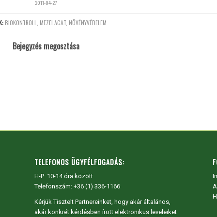
2011-04-27
K:
BIOKONTROLL
,
MEZEI ACAT
,
NÖVÉNYVÉDELEM
Bejegyzés megosztása
TELEFONOS ÜGYFÉLFOGADÁS:
F
H-P: 10-14 óra között
I
Telefonszám: +36 (1) 336-1166
A
H
Kérjük Tisztelt Partnereinket, hogy akár általános,
akár konkrét kérdésben írott elektronikus leveleiket