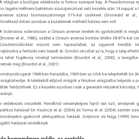
A világban a biológiai védekezés is fontos szerepet kap. A Pseudomonas s
pv. tagetis Hellmers baktérium szuszpenzióval való kezelés után 14 nappal a 
arvense száraz biomasszatömege 31%-kal csökkent (Gronwald et al., 
Következő évben azonban a kezelésnek mérhető hatása nem volt.
A Sclerotinia sclerotiorum a Cirsium arvense leveleit és gyökérzetét is meg
(Brosten et al., 1986), ezáltal a Cirsium arvense borítási értéke 38-81%-kal cs
Szisztemizálódást viszont nem tapasztaltak, az ugyanott később k
hajtásokra a fertőzés nem terjedt át. Gondot okozhat az is, hogy a talaj elfert
 lehet fogékony növényt termeszteni (Bourdot et al., 2000), a levegőbe
tnek meg (Bourdot et al., 2001).
ormányosbogarat 1968-ban Kanadába, 1969-ben az USA-ba telepítették be (Ar
 virágkártevője. A telelésből előjövő imágók a fészkes virágzatba helyezik a pe
álták fertőzöttnek. Ez a kezelés azonban csak a generatív részeket károsítja, h
 arányú.
ni védekezés összetett. Rendkívül versenyképes fajról van szó, amelynek 
patikus hatással bír. Kazinczi et al. (2004) és Torma et al. (2004) szintén vizs
úrnövényekre gyakorolt allelopatikus hatását. Solymosi és Nagy (1999) kimu
gátló hatással rendelkezik.