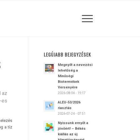
LEGÚJABB BEJEGYZÉSEK
S
Megnyílt a nevezési
lehetőség a
Minőségi
Biotermékek
Versenyére
l az
2026-08-04 - 19:17
9-es
ALEU-53/2026
riasztás
2026-07-24 - 07:51
telezés
Nyissunk ernyőt a
g a tíz
jövőért! – Békés
kiállás az új
klímatörvényért