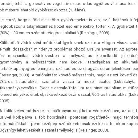
odni, tehát a generatív és vegetatív szaporodás együttes vitalitása teszi
öbb méterre lehatoló gyökérzet okozza
(1. ábra)
.
Jellemző, hogy a föld alatt több gyökéremelete is van, az új hajtások kife
legtöbbször a talajfelszínhez közel eső emeletekről történik. A gyökérzet
(80%) a 30 cm-es szántott rétegben található (Reisinger, 2008).
Különböző védekezési módokkal igyekeznek szerte a világon visszaszorí
elmúlt időszakban mindenütt problémát okozó Cirsium arvenset. Az agrote
és mechanikai védekezésben a mélyszántás kiemelkedő jelentős
gyomnövény a mélyszántást nem kedveli, tarackjaiban az akkumulá
tartaléktápanyag és -energia a szántás és az elfagyás során jelentősen le
(Reisinger, 2008). A tarlóhántást követő mélyszántás, majd az ezt követő ős
73%-os hatásfokkal szorította vissza a mezei acatot (Lukaschyk, 
Takarmánykeverékkel (Secale cereale-Trifolium resupinatum-Lolium multiflo
jó eredményeket értek el, rákövetkező őszi rozzsal, 96%-os hatásfokkal (Luk
2005).
A foltkezelés módszere is hatékonyan segíthet a védekezésben, az acatf
GPS-el körbejárva a folt koordinátái pontosan rögzíthetők, majd térinfor
információkkal a permetezőgép szórókerete csak ezeken a foltokon kapcs
Ugyanígy lehet vezérelt a szántásmélység is (Reisinger, 2008).