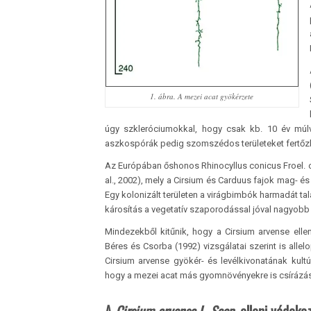
1. ábra. A mezei acat gyökérzete
úgy szkleróciumokkal, hogy csak kb. 10 év múlva
aszkospórák pedig szomszédos területeket fertőzhe
Az Európában őshonos Rhinocyllus conicus Froel. 
al., 2002), mely a Cirsium és Carduus fajok mag- és
Egy kolonizált területen a virágbimbók harmadát tal
károsítás a vegetatív szaporodással jóval nagyobb
Mindezekből kitűnik, hogy a Cirsium arvense elle
Béres és Csorba (1992) vizsgálatai szerint is allelo
Cirsium arvense gyökér- és levélkivonatának kult
hogy a mezei acat más gyomnövényekre is csírázás