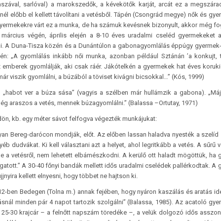
aszával, sarlóval) a marokszedők, a kévekötők karját, arcát ez a megszára
nél előbb el kellett távolítani a vetésből. Tápén (Csongrád megye) nők és gy
yermekekre várt ez a munka, de ha számuk kevésnek bizonyult, akkor még f
március végén, április elején a 8-10 éves uradalmi cseléd gyermekeket 
ózni. A Duna-Tisza közén és a Dunántúlon a gabonagyomlálás éppúgy gyermek-
tén: „A gyomlálás inkább női munka, azonban például Sztánán ’a konkujt, t
emberek gyomlálják, aki csak ráér. Jákótelkén a gyermekek hat éves koruk
már viszik gyomlálni, a búzából a töviset kivágni bicsokkal…” (Kós, 1999)
– „habot ver a búza sása” (vagyis a szélben már hullámzik a gabona). „Má
még araszos a vetés, mennek búzagyomlálni.” (Balassa –Ortutay, 1971)
dön, kb. egy méter sávot felfogva végezték munkájukat:
an Bereg-darócon mondják, előt. Az előben lassan haladva nyesték a szelíd 
b dudvákat. Ki kell választani azt a helyet, ahol legritkább a vetés. A sűrű 
 a vetésről, nem lehetett elbámészkodni. A kerülő ott haladt mögöttük, ha
ogatott.” A 30-40 főnyi bandák mellett idős uradalmi cselédek pallérkodtak. A
jjnyira kellett elnyesni, hogy többet ne hajtson ki.
12-ben Bedegen (Tolna m.) annak fejében, hogy nyáron kaszálás és aratás id
rtásnál minden pár 4 napot tartozik szolgálni” (Balassa, 1985). Az acatoló gy
k 25-30 krajcár – a felnőtt napszám töredéke –, a velük dolgozó idős asszo