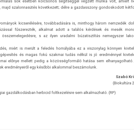
yomlálás sok esetben kölcsönös segítséggel végzett munka volt, amiért n
nkát, majd szalonnasütés következett; délre a gazdasszony gondoskodott két
agyományok kicserélésére, továbbadására is, minthogy három nemzedék do
tázással fűszerezték, alkalmat adott a találós kérdések és mesék mond
e, összemelegedésre, s az ilyen uradalmi búzatisztítás nemegyszer lak
és, miért is merült a feledés homályába ez a viszonylag könnyen kivite
épesítés és magas fokú szakmai tudás nélkül is jó eredménnyel kivitele
mai előnye mellett pedig a közösségformáló hatása sem elhanyagolható.
ynek eredményeiről egy későbbi alkalommal beszámolunk.
Szabó Kri
(Biokultúra 
ai gazdálkodásban herbicid foltkezelésre sem alkalmazható. (RP)