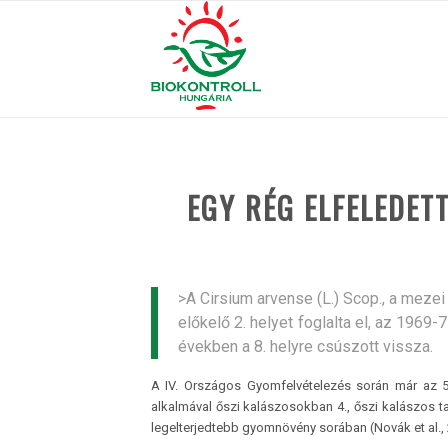
EGY RÉG ELFELEDET
>A Cirsium arvense (L.) Scop., a mez
előkelő 2. helyet foglalta el, az 1969
években a 8. helyre csúszott vissza.
A IV. Országos Gyomfelvételezés során már az 5.
alkalmával őszi kalászosokban 4., őszi kalászos tar
legelterjedtebb gyomnövény sorában (Novák et al., 