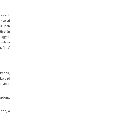
y szól:
 nyelvű
700-ban
tisztán
hagyni.
omlálni
zát, a’
nkások,
kerező
 viszi,
ordony,
ldön, a