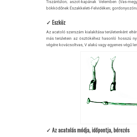
Tiszántúlon; aszot-kapának Velemben (Vas-megy
bökködőnek Északkeleti-Felvidéken; gordonyozóna
✓ Eszköz
Az acatoló szerszám kialakítása területenként elté
más területein az ösztökéhez hasonló hosszú n
végére kovácsoltvas, V alakú vagy egyenes végű lem
✓
Az acatolás módja, időpontja, bérezés