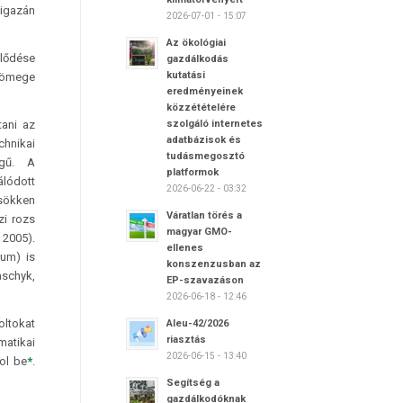
 igazán
2026-07-01 - 15:07
Az ökológiai
jlődése
gazdálkodás
kutatási
 tömege
eredményeinek
közzétételére
tani az
szolgáló internetes
adatbázisok és
chnikai
tudásmegosztó
égű. A
platformok
lódott
2026-06-22 - 03:32
csökken
Váratlan törés a
zi rozs
magyar GMO-
2005).
ellenes
rum) is
konszenzusban az
aschyk,
EP-szavazáson
2026-06-18 - 12:46
oltokat
Aleu-42/2026
riasztás
matikai
2026-06-15 - 13:40
ol be
*
.
Segítség a
gazdálkodóknak