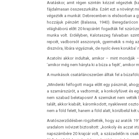
Aratáskor, amit régen szintén kézzel végeztek (k
fájdalmasan összeszurkálta. Ezért ezt a növényt mi
végezték a munkát. Debrecenben is elsősorban a g
hozzájuk pénzért (Balassa, 1940). Beregdarócon 
világháború előtt 20 krajcárért fogadták fel szúr
munka volt. Erdélyben, Kalotaszeg falvaiban szin
repcét, vadborsót asszonyok, gyermekik s még az 
disznóra, libára vigyáznak, de nyolc éves korukba’ 
Acatolni akkor indultak, amikor – mint mondják 
’amikor még nem hányta ki a búza a fejét’, amikor 
A munkások csatárláncszerűen álltak fel a búzaföl
„Mindenki felfogott maga előtt egy pászmát, ahogy
a szamárszúrót, a vadtormát, a konkolyfüvet és egyé
nem szabad beletaposni! A szemüket nem vették le
talált, akkor kiabált, káromkodott, nyaklevest oszt
nem a föld felett, hanem a föld alatt, körülbelül két u
Aratószerződésben rögzítették, hogy az aratók 19
uradalom ivóvizet biztosított: „konkoly és aczat i
napszámbére 20 krajcár volt, a századelőn is csa