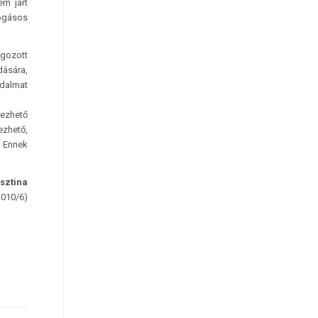
em járt
fogásos
lgozott
ására,
odalmat
lezhető
zhető,
 Ennek
sztina
2010/6)