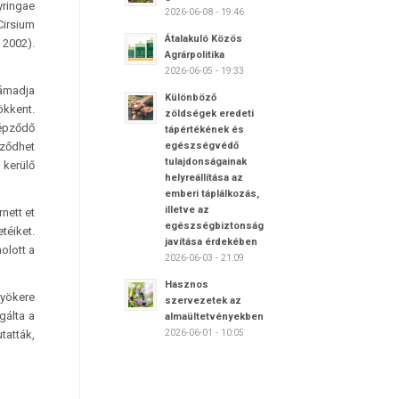
yringae
2026-06-08 - 19:46
Cirsium
Átalakuló Közös
2002).
Agrárpolitika
2026-06-05 - 19:33
támadja
Különböző
ökkent.
zöldségek eredeti
épződő
tápértékének és
őződhet
egészségvédő
tulajdonságainak
 kerülő
helyreállítása az
emberi táplálkozás,
illetve az
nett et
egészségbiztonság
téiket.
javítása érdekében
olott a
2026-06-03 - 21:09
Hasznos
gyökere
szervezetek az
gálta a
almaültetvényekben
2026-06-01 - 10:05
tatták,