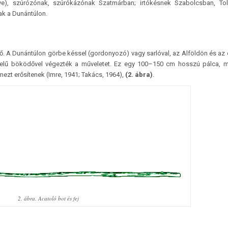
e), szúrózónak, szúrókázónak Szatmárban; irtókésnek Szabolcsban, Tol
k a Dunántúlon.
rő. A Dunántúlon görbe késsel (gordonyozó) vagy sarlóval, az Alföldön és az
yelű böködővel végezték a műveletet. Ez egy 100–150 cm hosszú pálca, m
ezt erősítenek (Imre, 1941; Takács, 1964),
(2. ábra)
.
2. ábra. Acatoló bot és fej