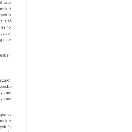
dt acat
ermekek
ogadtak
az első
 és női
üviset,
ig csak
jusban,
szúrót,
vetésbe
 gyomot
 gyomot
ején az
ermekek
nyok és