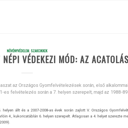
NÖVÉNYVÉDELEM
,
SZAKCIKKEK
T NÉPI VÉDEKEZI MÓD: AZ ACATOLÁ
ei aszat az Országos Gyomfelvételezések során, első alkalomma
-71-es felvételezés során a 7. helyen szerepelt, majd az 1988-8
 helyen állt és a 2007-2008-as évek során zajlott V. Országos Gyomfelvé
lóin 4., kukoricatáblán 6. helyen szerepelt. Átlagosan a 4. helyet szerezte me
2009).