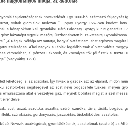
zés hagyományos módja, az acatolás
a gyomlálás jelentőségének növekedését. Egy 1606-ból származó feljegyzés íg
zat, voltak giomlalok niolczan…” Lippay György 1662-ben kiadott latin
-május hónapokban kell gyomlálni. Báró Palocsay György kuruc generális 1
ész házanépit vigye ki mezőre, Őszkor elvetett buza-vetésire, Gyomláltassa 
re!” „A’ Régiek példája azt mutatja, hogy a’ Vetést nem lehet egészen magára 
togatni szükséges. A’hol nagyok a Táblák legalább tsak a’ Vetnivalótis meggy
pes városokban, a’ pénzes Lakosok, és Zsemlyesütők jól fizetik a’ tiszta Bu
ja.” (Nagyváthy, 1791)
t lehetőség is: az acatolás. Így hívják a gazdák azt az eljárást, midőn mu
kú acatoló-kés segítségével az acat nevű bogácsféle tüskés, mélyen gyö
 elmulasztása által e veszélyes gaz, melynek bóbitás magját a szél messze
t elrendelve.
sak: acat, aczat, aszottka, aszatka, szúró, szúróka, tüvis, tüsök, bogács, g
illetik: szúrókázás, gordonyozás, juszapirtás, tüskelöködés, aszatolás.
nböző. Nevezik acatvágónak, gyomlálókésnek, aszatolónak (acatoló) az Alfö