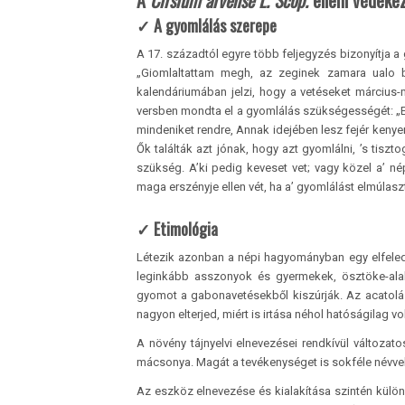
A
Cirsium arvense L. Scop.
elleni védeke
✓ A gyomlálás szerepe
A 17. századtól egyre több feljegyzés bizonyítja 
„Giomlaltattam megh, az zeginek zamara ualo bu
kalendáriumában jelzi, hogy a vetéseket március
versben mondta el a gyomlálás szükségességét: „Eg
mindeniket rendre, Annak idejében lesz fejér kenye
Ők találták azt jónak, hogy azt gyomlálni, ’s tisz
szükség. A’ki pedig keveset vet; vagy közel a’ né
maga erszényje ellen vét, ha a’ gyomlálást elmúlaszt
✓
Etimológia
Létezik azonban a népi hagyományban egy elfeledet
leginkább asszonyok és gyermekek, ösztöke-ala
gyomot a gabonavetésekből kiszúrják. Az acatolás
nagyon elterjed, miért is irtása néhol hatóságilag vol
A növény tájnyelvi elnevezései rendkívül változato
mácsonya. Magát a tevékenységet is sokféle névvel 
Az eszköz elnevezése és kialakítása szintén külö