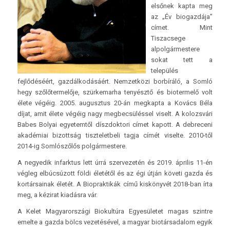
elsőnek kapta meg
az „Év biogazdája”
címet. Mint
Tiszacsege
alpolgármestere
sokat tett a
település
fejlődéséért, gazdálkodásáért. Nemzetközi borbíráló, a Somló
hegy szőlőtermelője, szürkemarha tenyésztő és biotermelő volt
élete végéig. 2005. augusztus 20-án megkapta a Kovács Béla
díjat, amit élete végéig nagy megbecsüléssel viselt. A kolozsvári
Babes Bolyai egyetemtől díszdoktori címet kapott. A debreceni
akadémiai bizottság tiszteletbeli tagja címét viselte. 2010-től
2014-ig Somlószőlős polgármestere.
A negyedik infarktus lett úrrá szervezetén és 2019. április 11-én
végleg elbúcsúzott földi életétől és az égi útján követi gazda és
kortársainak életét. A Biopraktikák című kiskönyvét 2018-ban írta
meg, a kézirat kiadásra vár.
A Kelet Magyarországi Biokultúra Egyesületet magas szintre
emelte a gazda bölcs vezetésével, a magyar biotársadalom egyik