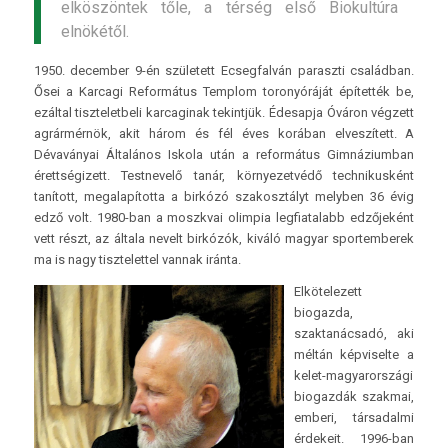
elköszöntek tőle, a térség első Biokultúra
elnökétől.
1950. december 9-én született Ecsegfalván paraszti családban.
Ősei a Karcagi Református Templom toronyóráját építették be,
ezáltal tiszteletbeli karcaginak tekintjük. Édesapja Óváron végzett
agrármérnök, akit három és fél éves korában elveszített. A
Dévaványai Általános Iskola után a református Gimnáziumban
érettségizett. Testnevelő tanár, környezetvédő technikusként
tanított, megalapította a birkózó szakosztályt melyben 36 évig
edző volt. 1980-ban a moszkvai olimpia legfiatalabb edzőjeként
vett részt, az általa nevelt birkózók, kiváló magyar sportemberek
ma is nagy tisztelettel vannak iránta.
Elkötelezett
biogazda,
szaktanácsadó, aki
méltán képviselte a
kelet-magyarországi
biogazdák szakmai,
emberi, társadalmi
érdekeit. 1996-ban