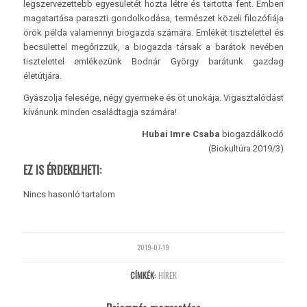
legszervezettebb egyesületét hozta létre és tartotta fent. Emberi
magatartása paraszti gondolkodása, természet közeli filozófiája
örök példa valamennyi biogazda számára. Emlékét tisztelettel és
becsülettel megőrizzük, a biogazda társak a barátok nevében
tisztelettel emlékezünk Bodnár György barátunk gazdag
életútjára.
Gyászolja felesége, négy gyermeke és öt unokája. Vigasztalódást
kívánunk minden családtagja számára!
Hubai Imre Csaba
biogazdálkodó
(Biokultúra 2019/3)
EZ IS ÉRDEKELHETI:
Nincs hasonló tartalom
2019-07-19
CÍMKÉK:
HÍREK