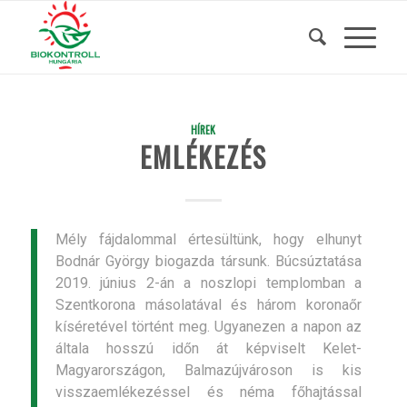
HÍREK
EMLÉKEZÉS
Mély fájdalommal értesültünk, hogy elhunyt
Bodnár György biogazda társunk. Búcsúztatása
2019. június 2-án a noszlopi templomban a
Szent­korona másolatával és három koronaőr
kíséretével történt meg. Ugyanezen a napon az
általa hosszú időn át képviselt Kelet-
Magyarországon, Balmazújvároson is kis
visszaemlékezéssel és néma főhajtással