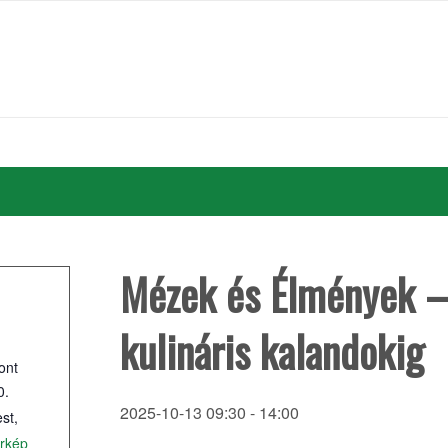
Mézek és Élmények – A
kulináris kalandokig
ont
0.
2025-10-13 09:30
-
14:00
st
,
érkép