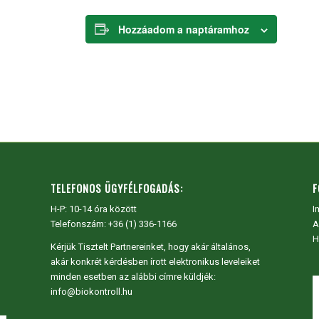
Hozzáadom a naptáramhoz
TELEFONOS ÜGYFÉLFOGADÁS:
F
H-P: 10-14 óra között
I
Telefonszám: +36 (1) 336-1166
A
H
Kérjük Tisztelt Partnereinket, hogy akár általános,
akár konkrét kérdésben írott elektronikus leveleiket
minden esetben az alábbi címre küldjék:
info@biokontroll.hu