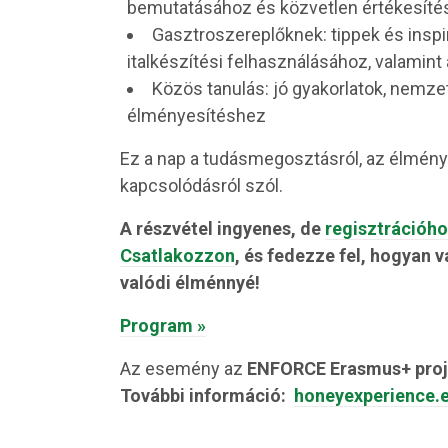
bemutatásához és közvetlen értékesít
Gasztroszereplőknek: tippek és insp
italkészítési felhasználásához, valami
Közös tanulás: jó gyakorlatok, nemze
élményesítéshez
Ez a nap a tudásmegosztásról, az élmény
kapcsolódásról szól.
A részvétel ingyenes, de
regisztrációho
Csatlakozzon
, és fedezze fel, hogyan 
valódi élménnyé!
Program »
Az esemény az
ENFORCE Erasmus+ proj
További információ:
honeyexperience.