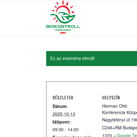
Ez az esemény elmúlt.
RÉSZLETEK
HELYSZÍN
Herman Ottó
Dátum:
Konferencia Közp
2025-10-13
Nagytétényi út 19
Időpont:
C246+RM Budape
09:30 - 14:00
1223
+ Google T