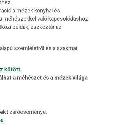
éshez
iráció a mézek konyhai és
nt a méhészekkel való kapcsolódáshoz
tközi példák, eszköztár az
alapú szemléletről és a szakmai
z kötött
.
válhat a méhészet és a mézek világa
ekt
záróeseménye.
eu