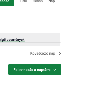
nézet
esése
Lista
Hónap
Nap
navigáció
elgő események
.
Következő nap
Feliratkozás a naptárra