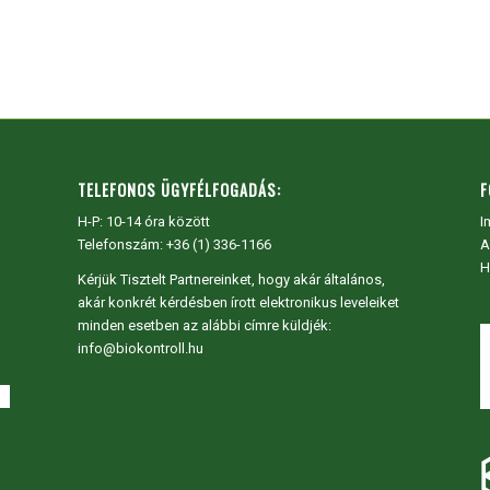
TELEFONOS ÜGYFÉLFOGADÁS:
F
H-P: 10-14 óra között
I
Telefonszám: +36 (1) 336-1166
A
H
Kérjük Tisztelt Partnereinket, hogy akár általános,
akár konkrét kérdésben írott elektronikus leveleiket
minden esetben az alábbi címre küldjék:
info@biokontroll.hu