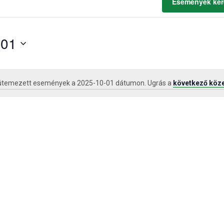
Események ker
-01
ütemezett események a 2025-10-01 dátumon. Ugrás a
következő köz
Notice