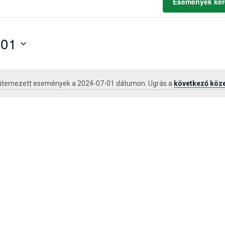
Események ker
-01
ütemezett események a 2024-07-01 dátumon. Ugrás a
következő köz
Notice