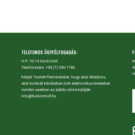
TELEFONOS ÜGYFÉLFOGADÁS:
F
H-P: 10-14 óra között
I
Telefonszám: +36 (1) 336-1166
A
H
Kérjük Tisztelt Partnereinket, hogy akár általános,
akár konkrét kérdésben írott elektronikus leveleiket
minden esetben az alábbi címre küldjék:
info@biokontroll.hu