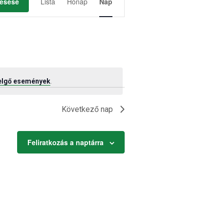
nézet
esése
Lista
Hónap
Nap
navigáció
elgő események
.
Következő nap
Feliratkozás a naptárra