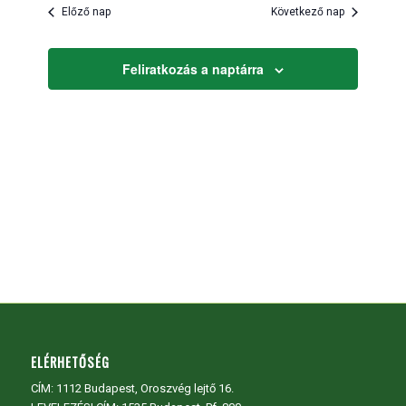
és
Előző nap
Következő nap
nézet
választás
Feliratkozás a naptárra
ELÉRHETŐSÉG
CÍM:
1112 Budapest, Oroszvég lejtő 16.