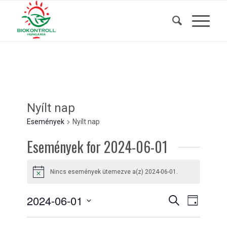
Nyílt nap
Események
Nyílt nap
Események for 2024-06-01
Nincs események ütemezve a(z) 2024-06-01.
Notice
Események
Esemény
2024-06-01
Keresett
Nap
nézet
kifejezés
keresése
Dátum
navigáci
kiválasztása.