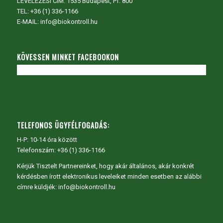
LEVELEZÉSI CÍM: 1535 Budapest, Pf. 800
TEL:
+36 (1) 336-1166
E-MAIL: info@biokontroll.hu
KÖVESSEN MINKET FACEBOOKON
TELEFONOS ÜGYFÉLFOGADÁS:
H-P: 10-14 óra között
Telefonszám: +36 (1) 336-1166
Kérjük Tisztelt Partnereinket, hogy akár általános, akár konkrét
kérdésben írott elektronikus leveleiket minden esetben az alábbi
címre küldjék: info@biokontroll.hu