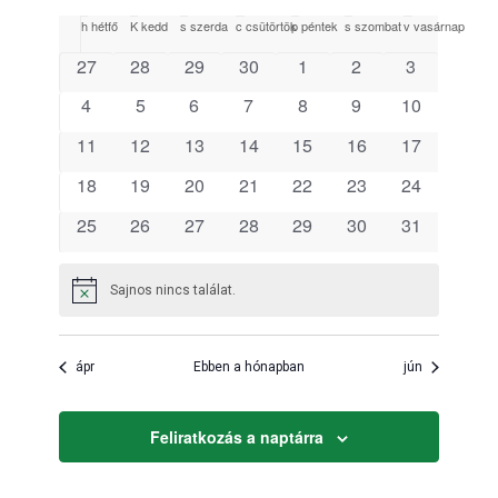
keresése
Dátum
navigáci
Események
h
hétfő
K
kedd
s
szerda
c
csütörtök
p
péntek
s
szombat
v
vasárnap
és
kiválasztása.
naptár
0
0
0
0
0
0
0
27
28
29
30
1
2
3
nézet
események
események
események
események
események
események
események
választás
0
0
0
0
0
0
0
4
5
6
7
8
9
10
események
események
események
események
események
események
események
0
0
0
0
0
0
0
11
12
13
14
15
16
17
események
események
események
események
események
események
események
0
0
0
0
0
0
0
18
19
20
21
22
23
24
események
események
események
események
események
események
események
0
0
0
0
0
0
0
25
26
27
28
29
30
31
események
események
események
események
események
események
események
Sajnos nincs találat.
Notice
ápr
Ebben a hónapban
jún
Feliratkozás a naptárra