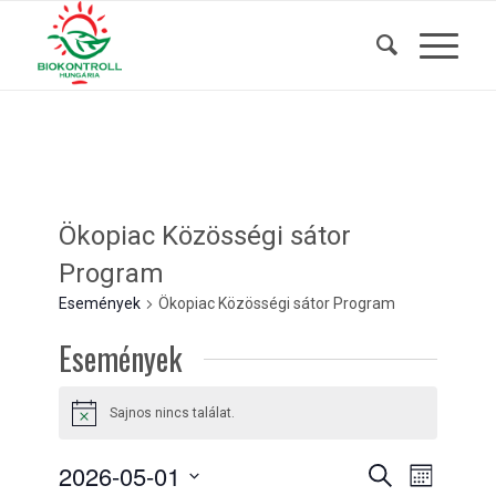
Ökopiac Közösségi sátor
Program
Események
Ökopiac Közösségi sátor Program
Események
Sajnos nincs találat.
Notice
Események
Esemény
2026-05-01
Keresett
Hónap
nézet
kifejezés