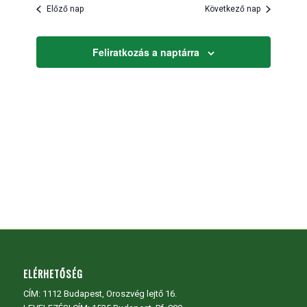
és
Előző nap
Következő nap
nézet
választás
Feliratkozás a naptárra
ELÉRHETŐSÉG
CÍM:
1112 Budapest, Oroszvég lejtő 16.