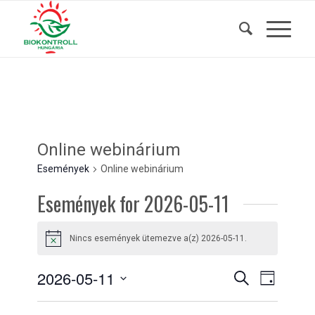
Online webinárium
Események
Online webinárium
Események for 2026-05-11
Nincs események ütemezve a(z) 2026-05-11.
Notice
Események
Esemény
2026-05-11
Keresett
Nap
nézet
kifejezés
keresése
Dátum
navigáci
kiválasztása.