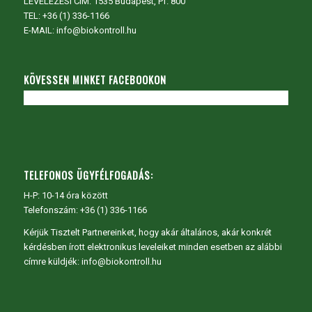
LEVELEZÉSI CÍM: 1535 Budapest, Pf. 800
TEL:
+36 (1) 336-1166
E-MAIL: info@biokontroll.hu
KÖVESSEN MINKET FACEBOOKON
TELEFONOS ÜGYFÉLFOGADÁS:
H-P: 10-14 óra között
Telefonszám: +36 (1) 336-1166
Kérjük Tisztelt Partnereinket, hogy akár általános, akár konkrét
kérdésben írott elektronikus leveleiket minden esetben az alábbi
címre küldjék: info@biokontroll.hu