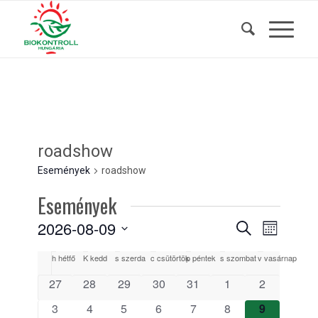
roadshow
Események
roadshow
Események
Események
Esemény
2026-08-09
Keresett
Hónap
nézet
kifejezés
keresése
Dátum
navigáci
Események
h
hétfő
K
kedd
s
szerda
c
csütörtök
p
péntek
s
szombat
v
vasárnap
és
kiválasztása.
naptár
0
0
0
0
0
0
0
27
28
29
30
31
1
2
nézet
események
események
események
események
események
események
események
választás
0
0
0
0
0
0
0
3
4
5
6
7
8
9