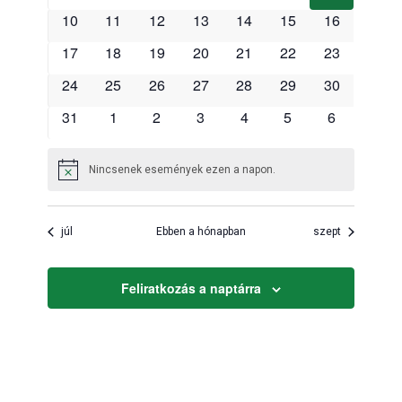
események
események
események
események
események
események
eseménye
0
0
0
0
0
0
0
10
11
12
13
14
15
16
események
események
események
események
események
események
események
0
0
0
0
0
0
0
17
18
19
20
21
22
23
események
események
események
események
események
események
események
0
0
0
0
0
0
0
24
25
26
27
28
29
30
események
események
események
események
események
események
események
0
0
0
0
0
0
0
31
1
2
3
4
5
6
események
események
események
események
események
események
események
Nincsenek események ezen a napon.
Notice
júl
Ebben a hónapban
szept
Feliratkozás a naptárra