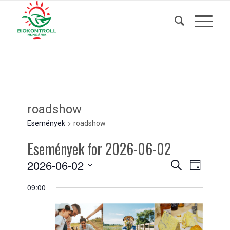
roadshow
Események
roadshow
Események for 2026-06-02
Események
Esemény
2026-06-02
Keresett
Nap
nézet
kifejezés
keresése
Dátum
navigáci
09:00
és
kiválasztása.
nézet
választás