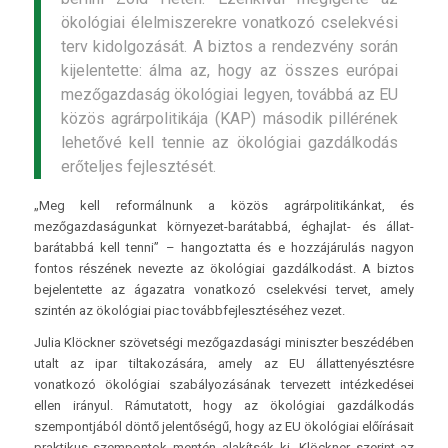
ökológiai élelmiszerekre vonatkozó cselekvési
terv kidolgozását. A biztos a rendezvény során
kijelentette: álma az, hogy az összes európai
mezőgazdaság ökológiai legyen, továbbá az EU
közös agrárpolitikája (KAP) második pillérének
lehetővé kell tennie az ökológiai gazdálkodás
erőteljes fejlesztését.
„Meg kell reformálnunk a közös agrárpolitikánkat, és
mezőgazdaságunkat környezet-barátabbá, éghajlat- és állat-
barátabbá kell tenni” – hangoztatta és e hozzájárulás nagyon
fontos részének nevezte az ökológiai gazdálkodást. A biztos
bejelentette az ágazatra vonatkozó cselekvési tervet, amely
szintén az ökológiai piac továbbfejlesztéséhez vezet.
Julia Klöckner szövetségi mezőgazdasági miniszter beszédében
utalt az ipar tiltakozására, amely az EU állattenyésztésre
vonatkozó ökológiai szabályozásának tervezett intézkedései
ellen irányul. Rámutatott, hogy az ökológiai gazdálkodás
szempontjából döntő jelentőségű, hogy az EU ökológiai előírásait
praktikus szempontok mentén alakítsák ki. Klöckner szerint az