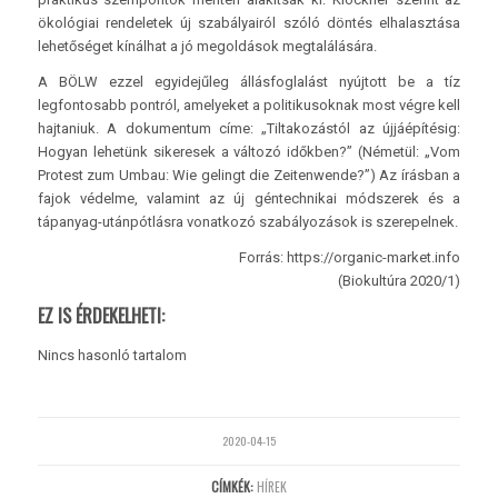
ökológiai rendeletek új szabályairól szóló döntés elhalasztása
lehetőséget kínálhat a jó megoldások megtalálására.
A BÖLW ezzel egyidejűleg állásfoglalást nyújtott be a tíz
legfontosabb pontról, amelyeket a politikusoknak most végre kell
hajtaniuk. A dokumentum címe: „Tiltakozástól az újjáépítésig:
Hogyan lehetünk sikeresek a változó időkben?” (Németül: „Vom
Protest zum Umbau: Wie gelingt die Zeitenwende?”) Az írásban a
fajok védelme, valamint az új géntechnikai módszerek és a
tápanyag-utánpótlásra vonatkozó szabályozások is szerepelnek.
Forrás: https://organic-market.info
(Biokultúra 2020/1)
EZ IS ÉRDEKELHETI:
Nincs hasonló tartalom
2020-04-15
CÍMKÉK:
HÍREK