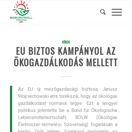
HÍREK
EU BIZTOS KAMPÁNYOL AZ
ÖKOGAZDÁLKODÁS MELLETT
Az EU új mezőgazdasági biztosa, Janusz
Wojciechowski arra törekszik, hogy az ökológiai
gazdálkodást normává tegye. Ezt a lengyel
politikus jelentette be a Bund für Ökologische
Lebensmittelwirtschaft, BÖLW (Ökológiai
Élelmiszer-termelési Szövetség) fogadásán a
berlini Zöld Héten. Ezenkívül megígérte az