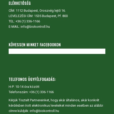
ELÉRHETŐSÉG
CÍM:
1112 Budapest, Oroszvég lejtő 16.
LEVELEZÉSI CÍM: 1535 Budapest, Pf. 800
TEL:
+36 (1) 336-1166
E-MAIL: info@biokontroll.hu
KÖVESSEN MINKET FACEBOOKON
TELEFONOS ÜGYFÉLFOGADÁS:
H-P: 10-14 óra között
Telefonszám: +36 (1) 336-1166
Kérjük Tisztelt Partnereinket, hogy akár általános, akár konkrét
kérdésben írott elektronikus leveleiket minden esetben az alábbi
címre küldjék: info@biokontroll.hu