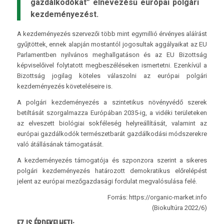
gazdálkodókat” elnevezésű európai polgári
kezdeményezést.
A kezdeményezés szervezői több mint egymillió érvényes aláírást
gyűjtöttek, ennek alapján mostantól jogosultak aggályaikat az EU
Parlamentben nyilvános meghallgatáson és az EU Bizottság
képviselőivel folytatott megbeszéléseken ismertetni. Ezenkívül a
Bizottság jogilag köteles válaszolni az európai polgári
kezdeményezés követeléseire is.
A polgári kezdeményezés a szintetikus növényvédő szerek
betiltását szorgalmazza Európában 2035-ig, a vidéki területeken
az elveszett biológiai sokféleség helyreállítását, valamint az
európai gazdálkodók természetbarát gazdálkodási módszerekre
való átállásának támogatását.
A kezdeményezés támogatója és szponzora szerint a sikeres
polgári kezdeményezés határozott demokratikus előrelépést
jelent az európai mezőgazdasági fordulat megvalósulása felé.
Forrás: https://organic-market.info
(Biokultúra 2022/6)
EZ IS ÉRDEKELHETI: