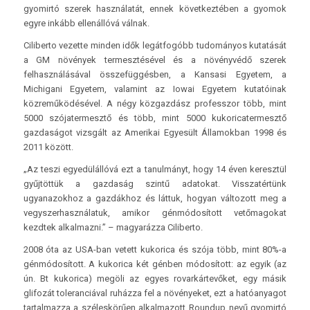
gyomirtó szerek használatát, ennek következtében a gyomok
egyre inkább ellenállóvá válnak.
Ciliberto vezette minden idők legátfogóbb tudományos kutatását
a GM növények termesztésével és a növényvédő szerek
felhasználásával összefüggésben, a Kansasi Egyetem, a
Michigani Egyetem, valamint az Iowai Egyetem kutatóinak
közreműködésével. A négy közgazdász professzor több, mint
5000 szójatermesztő és több, mint 5000 kukorica­termesztő
gazdaságot vizsgált az Amerikai Egyesült Államokban 1998 és
2011 között.
„Az teszi egyedülállóvá ezt a tanulmányt, hogy 14 éven keresztül
gyűjtöttük a gazdaság szintű adatokat. Visszatértünk
ugyanazokhoz a gazdákhoz és láttuk, hogyan változott meg a
vegyszerhasználatuk, amikor génmódosított vetőmagokat
kezdtek alkalmazni.” – magyarázza Ciliberto.
2008 óta az USA-ban vetett kukorica és szója több, mint 80%-a
génmódosított. A kukorica két génben módosított: az egyik (az
ún. Bt kukorica) megöli az egyes rovarkártevőket, egy másik
glifozát toleranciával ruházza fel a növényeket, ezt a hatóanyagot
tartalmazza a széleskörűen alkalmazott Roundup nevű gyomirtó