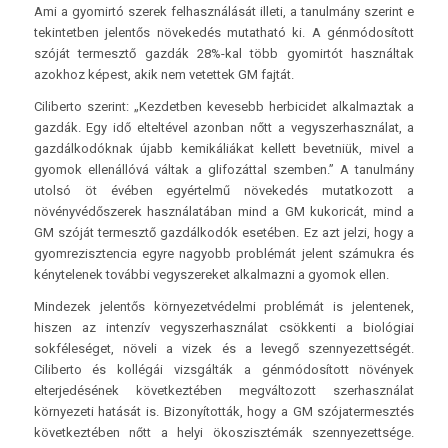
Ami a gyomirtó szerek felhasználását illeti, a tanulmány szerint e
tekintetben jelentős növekedés mutatható ki. A génmódosított
szóját termesztő gazdák 28%-kal több gyomirtót használtak
azokhoz képest, akik nem vetettek GM fajtát.
Ciliberto szerint: „Kezdetben kevesebb herbicidet alkalmaztak a
gazdák. Egy idő elteltével azonban nőtt a vegyszerhasználat, a
gazdálkodóknak újabb kemikáliákat kellett bevetniük, mivel a
gyomok ellenállóvá váltak a glifozáttal szemben.” A tanulmány
utolsó öt évében egyértelmű növekedés mutatkozott a
növényvédőszerek használatában mind a GM kukoricát, mind a
GM szóját termesztő gazdálkodók esetében. Ez azt jelzi, hogy a
gyomrezisztencia egyre nagyobb problémát jelent számukra és
kénytelenek további vegyszereket alkalmazni a gyomok ellen.
Mindezek jelentős környezetvédelmi problémát is jelentenek,
hiszen az intenzív vegyszerhasználat csökkenti a biológiai
sokféleséget, növeli a vizek és a levegő szennyezettségét.
Ciliberto és kollégái vizsgálták a génmódosított növények
elterjedésének következtében megváltozott szerhasználat
környezeti hatását is. Bizonyították, hogy a GM szójatermesztés
következtében nőtt a helyi ökoszisztémák szennyezettsége.