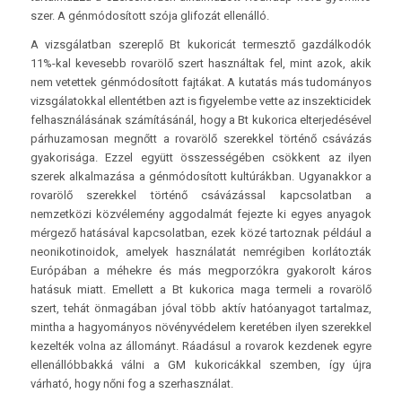
szer. A génmódosított szója glifozát ellenálló.
A vizsgálatban szereplő Bt kukoricát termesztő gazdálkodók
11%-kal kevesebb rovarölő szert használtak fel, mint azok, akik
nem vetettek génmódosított fajtákat. A kutatás más tudományos
vizsgálatokkal ellentétben azt is figyelembe vette az inszekticidek
felhasználásának számításánál, hogy a Bt kukorica elterjedésével
párhuzamosan megnőtt a rovarölő szerekkel történő csávázás
gyakorisága. Ezzel együtt összességében csökkent az ilyen
szerek alkalmazása a génmódosított kultúrákban. Ugyanakkor a
rovarölő szerekkel történő csávázással kapcsolatban a
nemzetközi közvélemény aggodalmát fejezte ki egyes anyagok
mérgező hatásával kapcsolatban, ezek közé tartoznak például a
neonikotinoidok, amelyek használatát nemrégiben korlátozták
Európában a méhekre és más megporzókra gyakorolt káros
hatásuk miatt. Emellett a Bt kukorica maga termeli a rovarölő
szert, tehát önmagában jóval több aktív hatóanyagot tartalmaz,
mintha a hagyományos növényvédelem keretében ilyen szerekkel
kezelték volna az állományt. Ráadásul a rovarok kezdenek egyre
ellenállóbbakká válni a GM kukoricákkal szemben, így újra
várható, hogy nőni fog a szerhasználat.