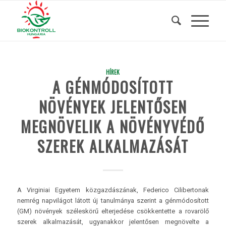
HÍREK
A GÉNMÓDOSÍTOTT
NÖVÉNYEK JELENTŐSEN
MEGNÖVELIK A NÖVÉNYVÉDŐ
SZEREK ALKALMAZÁSÁT
A Virginiai Egyetem közgazdászának, Federico Cilibertonak
nemrég napvilágot látott új tanulmánya szerint a génmódosított
(GM) növények széleskörű elterjedése csökkentette a rovarölő
szerek alkalmazását, ugyanakkor jelentősen megnövelte a