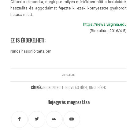
Ciliberto elmondta, meglepte milyen mértékben nőtt a herbicidek
használta és aggodalmát fejezte ki ezek környezetre gyakorolt
hatása miatt.
https://news.virginia.edu
(Biokultúra 2016/4-5)
EZ IS ÉRDEKELHETI:
Nincs hasonló tartalom
2016-11-07
CÍMKÉK:
BIOKONTROLL
,
BIOVILÁG HÍREI
,
GMO
,
HÍREK
Bejegyzés megosztása