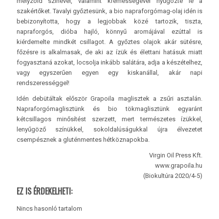
mélyzöld színével, valamint krémességével nyűgözte le a
szakértőket. Tavalyi győztesünk, a bio napraforgómag-olaj idén is
bebizonyította, hogy a legjobbak közé tartozik, tiszta,
napraforgós, dióba hajló, könnyű aromájával ezúttal is
kiérdemelte mindkét csillagot. A győztes olajok akár sütésre,
főzésre is alkalmasak, de aki az ízük és élettani hatásuk miatt
fogyasztaná azokat, locsolja inkább salátára, adja a készételhez,
vagy egyszerűen egyen egy kiskanállal, akár napi
rendszerességgel!
Idén debütáltak először Grapoila maglisztek a zsűri asztalán.
Napraforgómaglisztünk és bio tökmaglisztünk egyaránt
kétcsillagos minősítést szerzett, mert természetes ízükkel,
lenyűgöző színükkel, sokoldalúságukkal újra élvezetet
csempésznek a gluténmentes hétköznapokba.
Virgin Oil Press Kft.
www.grapoila.hu
(Biokultúra 2020/4-5)
EZ IS ÉRDEKELHETI:
Nincs hasonló tartalom