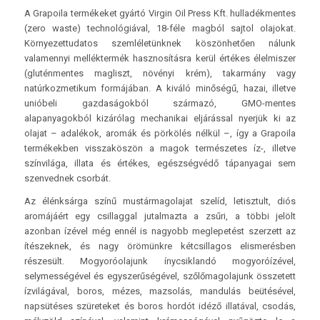
A Grapoila termékeket gyártó Virgin Oil Press Kft. hulladékmentes
(zero waste) technológiával, 18-féle magból sajtol olajokat.
Környezettudatos szemléletünknek köszönhetően nálunk
valamennyi melléktermék hasznosításra kerül értékes élelmiszer
(gluténmentes magliszt, növényi krém), takarmány vagy
natúrkozmetikum formájában. A kiváló minőségű, hazai, illetve
unióbeli gazdaságokból származó, GMO-mentes
alapanyagokból kizárólag mechanikai eljárással nyerjük ki az
olajat – adalékok, aromák és pörkölés nélkül –, így a Grapoila
termékekben visszaköszön a magok természetes íz-, illetve
színvilága, illata és értékes, egészségvédő tápanyagai sem
szenvednek csorbát.
Az élénksárga színű mustármagolajat szelíd, letisztult, diós
aromájáért egy csillaggal jutalmazta a zsűri, a többi jelölt
azonban ízével még ennél is nagyobb meglepetést szerzett az
ítészeknek, és nagy örömünkre kétcsillagos elismerésben
részesült. Mogyoróolajunk ínycsiklandó mogyoróízével,
selymességével és egyszerűségével, szőlőmagolajunk összetett
ízvilágával, boros, mézes, mazsolás, mandulás beütésével,
napsütéses szüreteket és boros hordót idéző illatával, csodás,