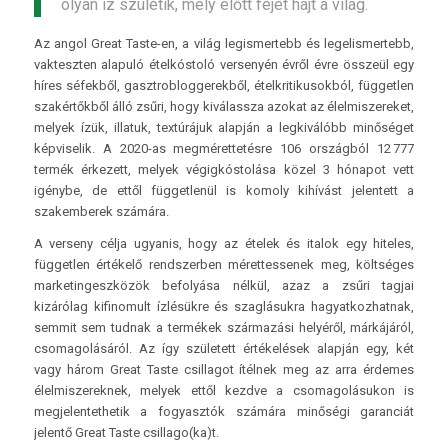
olyan íz születik, mely előtt fejet hajt a világ.
Az angol Great Taste-en, a világ legismertebb és legelismertebb,
vakteszten alapuló ételkóstoló versenyén évről évre összeül egy
híres séfekből, gasztrobloggerekből, ételkritikusokból, független
szakértőkből álló zsűri, hogy kiválassza azokat az élelmiszereket,
melyek ízük, illatuk, textúrájuk alapján a legkiválóbb minőséget
képviselik. A 2020-as megmérettetésre 106 országból 12 777
termék érkezett, melyek végigkóstolása közel 3 hónapot vett
igénybe, de ettől függetlenül is komoly kihívást jelentett a
szakemberek számára.
A verseny célja ugyanis, hogy az ételek és italok egy hiteles,
független értékelő rendszerben mérettessenek meg, költséges
marketingeszközök befolyása nélkül, azaz a zsűri tagjai
kizárólag kifinomult ízlésükre és szaglásukra hagyatkozhatnak,
semmit sem tudnak a termékek származási helyéről, márkájáról,
csomagolásáról. Az így született értékelések alapján egy, két
vagy három Great Taste csillagot ítélnek meg az arra érdemes
élelmiszereknek, melyek ettől kezdve a csomagolásukon is
megjelentethetik a fogyasztók számára minőségi garanciát
jelentő Great Taste csillago(ka)t.