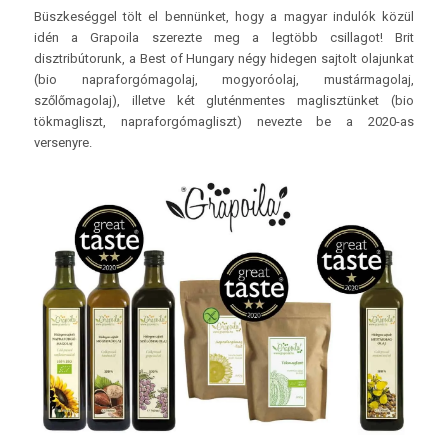
Büszkeséggel tölt el bennünket, hogy a magyar indulók közül
idén a Grapoila szerezte meg a legtöbb csillagot! Brit
disztribútorunk, a Best of Hungary négy hidegen sajtolt olajunkat
(bio napraforgómagolaj, mogyoróolaj, mustármagolaj,
szőlőmagolaj), illetve két gluténmentes maglisztünket (bio
tökmagliszt, napraforgómagliszt) nevezte be a 2020-as
versenyre.