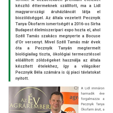
készítő éttermeknek szállított, ma a Lidl
magyarországi áruházláncát látja el
biozöldséggel. Az általa vezetett Pecznyik
Tanya Ökofarm ismertségét a 2016-os Sirha
Budapest élelmiszeripari expo hozta el, ahol
Széll Tamás szakács megnyerte a Bocuse
d’Or versenyt. Mivel Széll Tamás már évek
óta a Pecznyik Tanyán megtermelt
biológiailag tiszta, ökológiai termesztéssel
előállított zöldségeket használja az általa
készített ételekhez, így a világsiker
Pecznyik Béla számára is új piaci távlatokat
nyitott.
A Lidl immáron
harmadik éve
forgalmazza a
Pecznyik Tanya
Ökofarm áruit, a