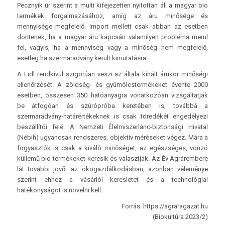
Pecznyik úr szerint a multi kifejezetten nyitottan áll a magyar bio
termékek forgalmazásához, amíg az áru minősége és
mennyisége megfelelő. Import mellett csak abban az esetben
döntenek, ha a magyar áru kapcsán valamilyen probléma merül
fel, vagyis, ha a mennyiség vagy a minőség nem megfelelő,
esetleg ha szermaradvány került kimutatásra.
A Lidl rendkívül szigorúan veszi az általa kínált árukör minőségi
ellenőrzését. A zöldség- és gyümölcstermékeket évente 2000
esetben, összesen 350 hatóanyagra vonatkozóan vizsgáltatják
be átfogóan és szúrópróba keretében is, továbbá a
szermaradvány-határértékeknek is csak töredékét engedélyezi
beszállítói felé. A Nemzeti Élelmiszerlánc-biztonsági Hivatal
(Nébih) ugyancsak rendszeres, objektív méréseket végez. Mára a
fogyasztók is csak a kiváló minőséget, az egészséges, vonzó
küllemű bio termékeket keresik és választják. Az Év Agrárembere
lát további jövőt az ökogazdálkodásban, azonban véleménye
szerint ehhez a vásárlói keresletet és a technológiai
hatékonyságot is növelni kell.
Forrás: https://agraragazat.hu
(Biokultúra 2023/2)