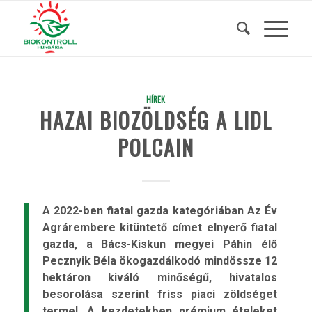
HÍREK
HAZAI BIOZÖLDSÉG A LIDL
POLCAIN
A 2022-ben fiatal gazda kategóriában Az Év
Agrárembere kitüntető címet elnyerő fiatal
gazda, a Bács-Kiskun megyei Páhin élő
Pecznyik Béla ökogazdálkodó mindössze 12
hektáron kiváló minőségű, hivatalos
besorolása szerint friss piaci zöldséget
termel. A kezdetekben prémium ételeket