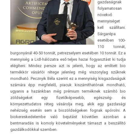
gazdaságnak
folyamatosan
növekvő
mennyiséget
kell szállítani.
Sárgarépa
esetében 100-
110 tonnát,
burgonyánál 40-50 tonnát, petrezselyem esetében 10 tonnát. Ez a
mennyiség a Lidl-hálózatra eső teljes hazai fogyasztást ki tudja
elégíteni. Mindez persze azt is jelenti, hogy az említett bio
termékkör vásárlói rétege jelenleg még viszonylag szűknek
mondható. Pecznyik Béla szerint ez a mennyiség kisgazdaságuk
számára épp megfelelő, piacuk kiszámíthatónak mondható,
ugyanis a hazánkban még prémium terméknek számító bio
zöldségeket egy fizetőképesebb, egészség- és
környezettudatos réteg vásárolja meg, akik egy gazdasági
nehézség esetén sem a biozöldségeken fognak spórolni. A
biokereskedelembe való bejutást követően azonban a
bentmaradás is komoly követelményeket támaszt a beszállító
gazdálkodókkal szemben.