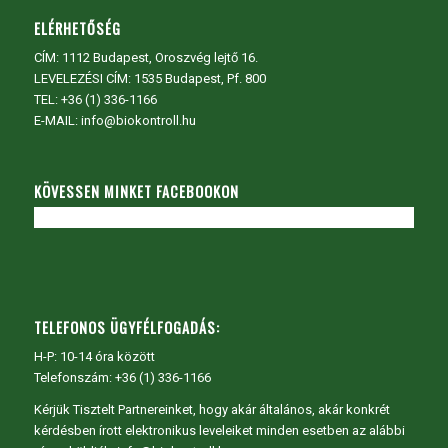
ELÉRHETŐSÉG
CÍM:
1112 Budapest, Oroszvég lejtő 16.
LEVELEZÉSI CÍM: 1535 Budapest, Pf. 800
TEL:
+36 (1) 336-1166
E-MAIL: info@biokontroll.hu
KÖVESSEN MINKET FACEBOOKON
TELEFONOS ÜGYFÉLFOGADÁS:
H-P: 10-14 óra között
Telefonszám: +36 (1) 336-1166
Kérjük Tisztelt Partnereinket, hogy akár általános, akár konkrét
kérdésben írott elektronikus leveleiket minden esetben az alábbi