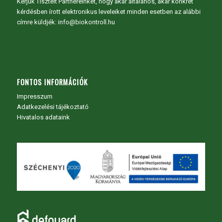
Kérjük Tisztelt Partnereinket, hogy akár általános, akár konkrét
kérdésben írott elektronikus leveleiket minden esetben az alábbi
címre küldjék: info@biokontroll.hu
FONTOS INFORMÁCIÓK
Impresszum
Adatkezelési tájékoztató
Hivatalos adataink