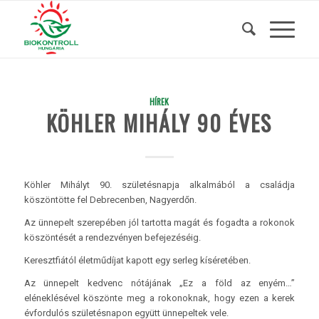
HÍREK
KÖHLER MIHÁLY 90 ÉVES
Köhler Mihályt 90. születésnapja alkalmából a családja
köszöntötte fel Debrecenben, Nagyerdőn.
Az ünnepelt szerepében jól tartotta magát és fogadta a rokonok
köszöntését a rendezvényen befejezéséig.
Keresztfiától életműdíjat kapott egy serleg kíséretében.
Az ünnepelt kedvenc nótájának „Ez a föld az enyém…”
eléneklésével köszönte meg a rokonoknak, hogy ezen a kerek
évfordulós születésnapon együtt ünnepeltek vele.