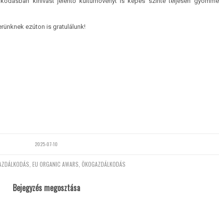
kodásban kihívást jelentő kultúrnövényt is képes szinte teljesen gyomm
rünknek ezúton is gratulálunk!
2025-07-10
AZDÁLKODÁS
,
EU ORGANIC AWARS
,
ÖKOGAZDÁLKODÁS
Bejegyzés megosztása