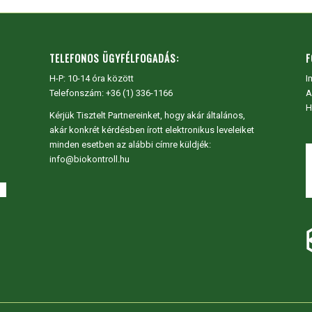
TELEFONOS ÜGYFÉLFOGADÁS:
F
H-P: 10-14 óra között
I
Telefonszám: +36 (1) 336-1166
A
H
Kérjük Tisztelt Partnereinket, hogy akár általános,
akár konkrét kérdésben írott elektronikus leveleiket
minden esetben az alábbi címre küldjék:
info@biokontroll.hu