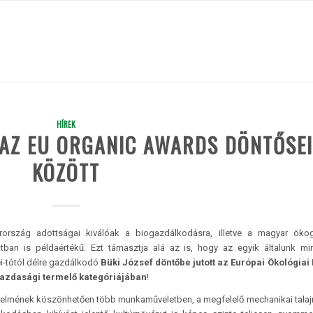
HÍREK
AZ EU ORGANIC AWARDS DÖNTŐSEI
KÖZÖTT
rország adottságai kiválóak a biogazdálkodásra, illetve a magyar öko
tban is példaértékű. Ezt támasztja alá az is, hogy az egyik általunk min
ei-tótól délre gazdálkodó
Büki József
döntőbe jutott az Európai Ökológiai 
gazdasági termelő kategóriájában
!
rtelmének köszönhetően több munkaműveletben, a megfelelő mechanikai tala