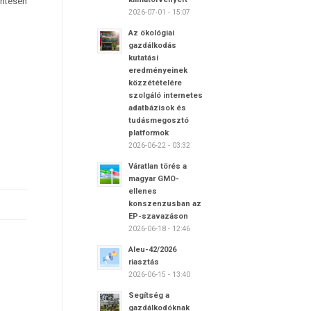
entesen
2026-07-01 - 15:07
Az ökológiai
gazdálkodás
kutatási
eredményeinek
közzétételére
szolgáló internetes
adatbázisok és
tudásmegosztó
platformok
2026-06-22 - 03:32
Váratlan törés a
magyar GMO-
ellenes
konszenzusban az
EP-szavazáson
2026-06-18 - 12:46
Aleu-42/2026
riasztás
2026-06-15 - 13:40
Segítség a
gazdálkodóknak