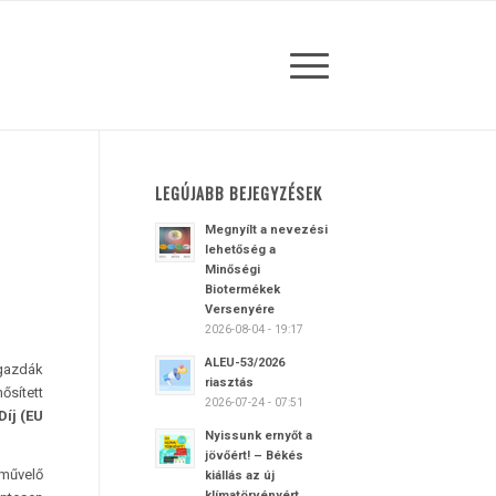
LEGÚJABB BEJEGYZÉSEK
Megnyílt a nevezési
lehetőség a
Minőségi
Biotermékek
Versenyére
2026-08-04 - 19:17
ALEU-53/2026
gazdák
riasztás
ősített
2026-07-24 - 07:51
Díj (EU
Nyissunk ernyőt a
jövőért! – Békés
jművelő
kiállás az új
klímatörvényért