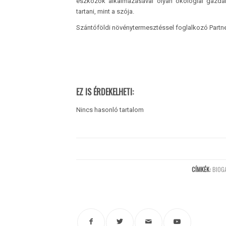
eszközök alkalmazásával olyan ökológiai gazdál
tartani, mint a szója.
Szántóföldi növénytermesztéssel foglalkozó Partne
EZ IS ÉRDEKELHETI:
Nincs hasonló tartalom
CÍMKÉK:
BIOG