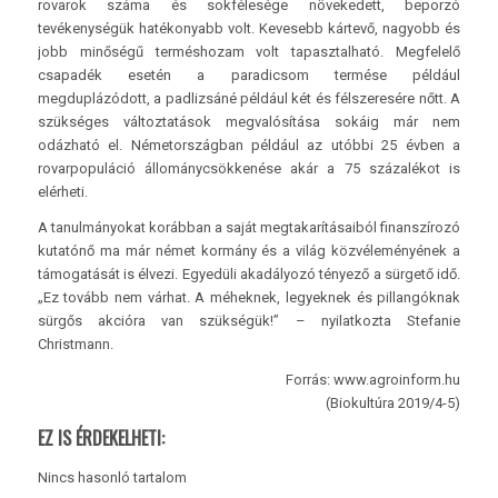
rovarok száma és sokfélesége növekedett, beporzó
tevékenységük hatékonyabb volt. Kevesebb kártevő, nagyobb és
jobb minőségű terméshozam volt tapasztalható. Megfelelő
csapadék esetén a paradicsom termése például
megduplázódott, a padlizsáné például két és félszeresére nőtt. A
szükséges változtatások megvalósítása sokáig már nem
odázható el. Németországban például az utóbbi 25 évben a
rovarpopuláció állománycsökkenése akár a 75 százalékot is
elérheti.
A tanulmányokat korábban a saját megtakarításaiból finanszírozó
kutatónő ma már német kormány és a világ közvéleményének a
támogatását is élvezi. Egyedüli akadályozó tényező a sürgető idő.
„Ez tovább nem várhat. A méheknek, legyeknek és pillangóknak
sürgős akcióra van szükségük!” – nyilatkozta Stefanie
Christmann.
Forrás: www.agroinform.hu
(Biokultúra 2019/4-5)
EZ IS ÉRDEKELHETI:
Nincs hasonló tartalom