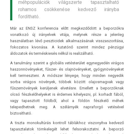
méhpopulációk világszerte tapasztalható
rohamos csökkenése kedvező irányba
fordítható.
Már az ENSZ konferencia előtt megkezdődött a beporzókra
vonatkozó új irányelvek vitája, melynek része a jelenleg
használatban lévő peszticidek alkalmazásának visszaszorítása,
fokozatos kivonása. A kutatónő szerint mindez pénzügyi
áldozatok és terméskiesés nélkül is realizálható.
A tanulmány szerint a globális vetésterület egynegyedén virágos
haszonnövényeket, fűszer- és olajnövényeket, gyógynövényeket
kell termeszteni. A módszer lényege, hogy minden negyedik
sorba virágos növények, többek között olajosmagvak vagy
fűszernövények kerüljenek elvetésre. Emellett a beporzóknak
olcsó fészkelőhelyeket is érdemes kihelyezni, pl. korhadt fából,
vagy tapasztott földből, ahol a földön fészkelő méhek
telepedhetnek meg. A szélárnyék napraforgó vetésével
biztosítható.
A tiszta monokultúrás kontroll táblákhoz viszonyítva kedvező
tapasztalatok tömkelegét lehet felsorakoztatni. A beporzó