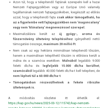
Azon túl, hogy a telepítendő fajtának szerepelni kell a hazai
Nemzeti Fajtajegyzékben vagy az Európai Unió valamely
tagállamának nemzeti fajtajegyzékében, kiegészült az előírás
azzal, hogy a telepítendő fajta
csak akkor támogatható, ha
az a figyelembe vett fajtajegyzékben nem ’magoncalany’
vagy nem ’klónalany’ megnevezéssel szerepel.
Maximalizálásra került az
új gyógy-, aroma és
fűszernövény ültetvény telepítéséhez
igényelhető nettó
támogatási összege,
maximum 20 millió Ft
.
Nem csak az egy hektárra minimálisan telepítendő tőszám,
hanem a maximálisan telepíthető tőszám is előírásra került a
málna és a szamóca esetében.
Málnából
legalább 9.000
feletti db/ha és
legfeljebb 15.000 db/ha kerülhet
,
szamócából
legalább 40.000 feletti db/ha-t kell telepíteni, de
nem lépheti túl a 60.000 db/ha-t
.
Támogatásban részesülhetnek a fekete ribiszke
ültetvények is.
A módosítás részletei itt érhetők el:
https://kap.gov.hu/news/2025-03-12/115742/kap-nemzeti-