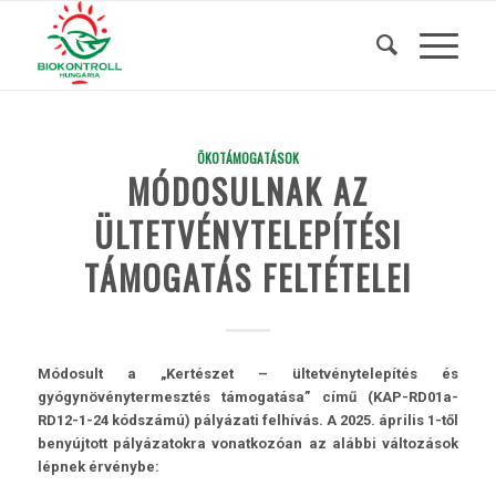
ÖKOTÁMOGATÁSOK
MÓDOSULNAK AZ
ÜLTETVÉNYTELEPÍTÉSI
TÁMOGATÁS FELTÉTELEI
Módosult a „Kertészet – ültetvénytelepítés és
gyógynövénytermesztés támogatása” című (KAP-RD01a-
RD12-1-24 kódszámú) pályázati felhívás. A 2025. április 1-től
benyújtott pályázatokra vonatkozóan az alábbi változások
lépnek érvénybe: