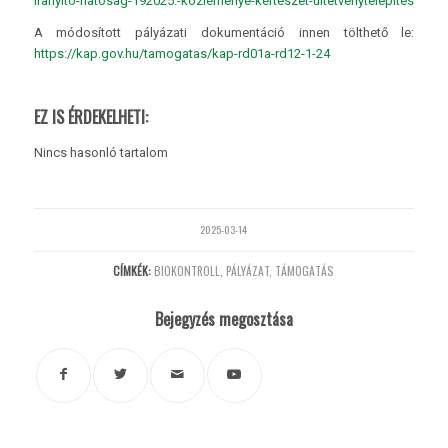
iranyito-hatosag-192025.-kozlemenye-kerteszet-ultetvenytelepites
A módosított pályázati dokumentáció innen tölthető le:
https://kap.gov.hu/tamogatas/kap-rd01a-rd12-1-24
EZ IS ÉRDEKELHETI:
Nincs hasonló tartalom
2025-03-14
CÍMKÉK:
BIOKONTROLL
,
PÁLYÁZAT
,
TÁMOGATÁS
Bejegyzés megosztása