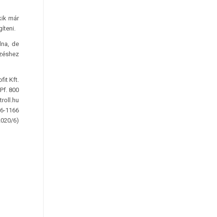
kik már
íteni.
lna, de
ezéshez
it Kft.
Pf. 800
roll.hu
36-1166
2020/6)