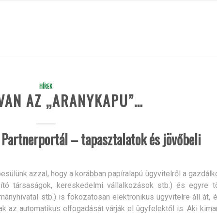
HÍREK
 VAN AZ „ARANYKAPU”…
l Partnerportál – tapasztalatok és jövőbeli
sülünk azzal, hogy a korábban papíralapú ügyvitelről a gazdál
sító társaságok, kereskedelmi vállalkozások stb.) és egyre t
nyhivatal stb.) is fokozatosan elektronikus ügyvitelre áll át, 
k az automatikus elfogadását várják el ügyfelektől is. Aki kima