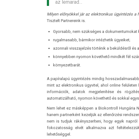
az lemarad…
Milyen előnyökkel jár az elektronikus ügyintézés 
Tisztelt Partnereink is.
Gyorsabb, nem szükséges a dokumentumokat kinyom
rugalmasabb, bármikor intézhetik ügyeiket;
azonnali visszajelzés történik a beküldésről és 
könnyebben nyomon követhető mindkét fél szá
környezetbarát.
A papíralapú ügyintézés mindig hosszadalmasabb é
mint az elektronikus ügyvitel, ahol online felület
információk, adatok megjelenítése és rögzítés
automatizálható, nyomon követhető és sokkal egysze
Nem lehet ez másképpen a Biokontroll Hungária No
hanem partnerként kezeljük az ellenőrzési rendsze
nem is tudjuk rákényszeríteni, hogy egyik napról 
fokozatosság elvét alkalmazva azt feltételezzük
lehetőséggel.