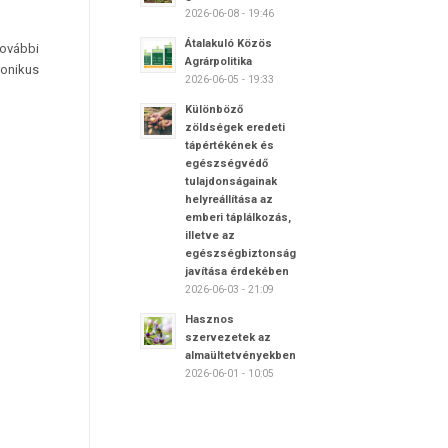
2026-06-08 - 19:46
Átalakuló Közös
további
Agrárpolitika
ronikus
2026-06-05 - 19:33
Különböző
zöldségek eredeti
tápértékének és
egészségvédő
tulajdonságainak
helyreállítása az
emberi táplálkozás,
illetve az
egészségbiztonság
javítása érdekében
2026-06-03 - 21:09
Hasznos
szervezetek az
almaültetvényekben
2026-06-01 - 10:05