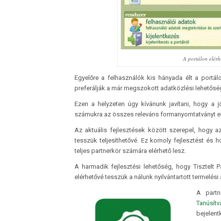
A portálon elér
Egyelőre a felhasználók kis hányada élt a portálo
preferálják a már megszokott adatközlési lehetőség
Ezen a helyzeten úgy kívánunk javítani, hogy a 
számukra az összes releváns formanyomtatványt el
Az aktuális fejlesztések között szerepel, hogy a
tesszük teljesíthetővé. Ez komoly fejlesztést és 
teljes partnerkör számára elérhető lesz.
A harmadik fejlesztési lehetőség, hogy Tisztelt 
elérhetővé tesszük a nálunk nyilvántartott termelés
A partn
Tanúsítv
bejelen