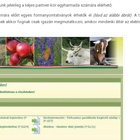
k jelenleg a teljes partneri kör egyharmada számára elérhető.
ámára előírt egyes formanyomtatványok érhetők el
(lásd az alábbi ábrát)
. A 
rnek akkor fognak csak igazán megmutatkozni, amikor mindenki áttér az elekt