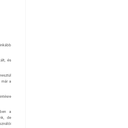
 inkább
ált, és
resztül
n már a
intésre
ében a
ink, de
sználói