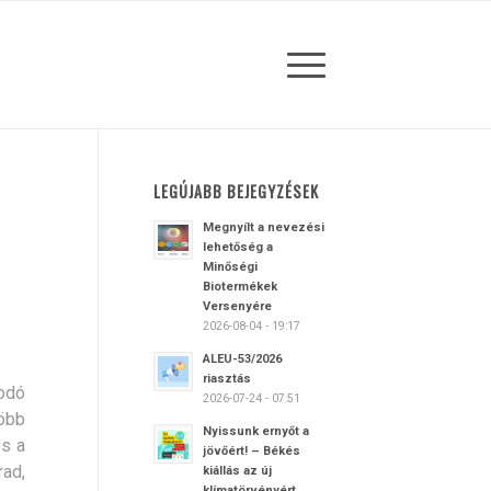
LEGÚJABB BEJEGYZÉSEK
Megnyílt a nevezési
lehetőség a
Minőségi
Biotermékek
Versenyére
2026-08-04 - 19:17
ALEU-53/2026
riasztás
kodó
2026-07-24 - 07:51
öbb
Nyissunk ernyőt a
és a
jövőért! – Békés
rad,
kiállás az új
klímatörvényért