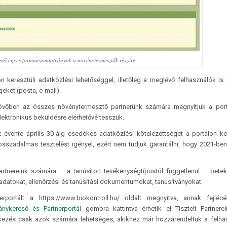
hető egyes formanyomtatványok a növénytermesztők részére
n keresztüli adatközlési lehetőséggel, illetőleg a meglévő felhasználók is
eket (posta, e-mail).
jövőben az összes növénytermesztő partnerünk számára megnyitjuk a port
ektronikus beküldésre elérhetővé tesszük.
z évente április 30-áig esedékes adatközlési kötelezettséget a portálon ke
hosszadalmas tesztelést igényel, ezért nem tudjuk garantálni, hogy 2021-be
Partnereink számára – a tanúsított tevékenységtípustól függetlenül – betek
i adatokat, ellenőrzési és tanúsítási dokumentumokat, tanúsítványokat.
erportált a https://www.biokontroll.hu/ oldalt megnyitva, annak fejléc
ánykereső és Partnerportál
gombra kattintva érhetik el Tisztelt Partnere
tkezés csak azok számára lehetséges, akikhez már hozzárendeltük a felha