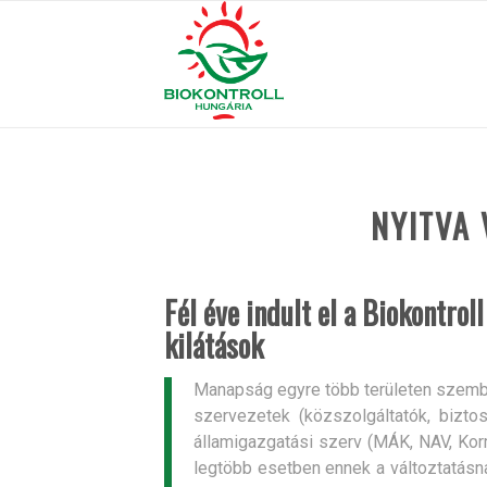
NYITVA
Fél éve indult el a Biokontrol
kilátások
Manapság egyre több területen szembe
szervezetek (közszolgáltatók, bizto
államigazgatási szerv (MÁK, NAV, Kormá
legtöbb esetben ennek a változtatásna