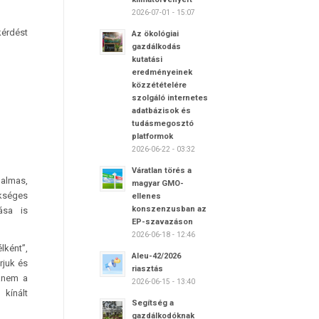
2026-07-01 - 15:07
kérdést
Az ökológiai
gazdálkodás
kutatási
eredményeinek
közzétételére
szolgáló internetes
adatbázisok és
tudásmegosztó
platformok
2026-06-22 - 03:32
Váratlan törés a
galmas,
magyar GMO-
ükséges
ellenes
konszenzusban az
ása is
EP-szavazáson
2026-06-18 - 12:46
lként”,
Aleu-42/2026
rjuk és
riasztás
hanem a
2026-06-15 - 13:40
 kínált
Segítség a
gazdálkodóknak