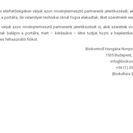
i elérhetőségeken várjuk azon növénytermesztő partnereink jelentkezését, a
 a portálra, de valamilyen technikai oknál fogva elakadtak, őket szeretnénk seg
várjuk azon növénytermesztő partnereink jelentkezését is, akik szerettek vo
ak belépni a portálra, mert – kérésükre – létre tudjuk hozni a bejelentk
s felhasználói fiókot.
Biokontroll Hungária Nonprof
1535 Budapest, 
info@biokont
+36 (1) 3
(Biokultúra 