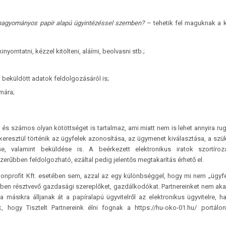
a hagyományos papír alapú ügyintézéssel szemben?
– tehetik fel maguknak a 
tatni, kézzel kitölteni, aláírni, beolvasni stb.;
a beküldött adatok feldolgozásáról is;
mára;
s számos olyan kötöttséget is tartalmaz, ami miatt nem is lehet annyira ru
en keresztül történik az ügyfelek azonosítása, az ügymenet kiválasztása, a sz
e, valamint beküldése is. A beérkezett elektronikus iratok szortíroz
rűbben feldolgozható, ezáltal pedig jelentős megtakarítás érhető el.
nprofit Kft. esetében sem, azzal az egy különbséggel, hogy mi nem „ügyfé
rben résztvevő gazdasági szereplőket, gazdálkodókat. Partnereinket nem aka
a másikra álljanak át a papíralapú ügyvitelről az elektronikus ügyvitelre, 
, hogy Tisztelt Partnereink élni fognak a https://hu-oko-01.hu/ portálon