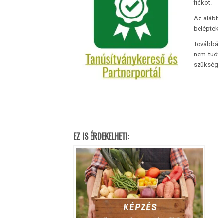
fiókot.
Az alább
beléptek
Továbbá 
nem tudt
szüksége
EZ IS ÉRDEKELHETI: