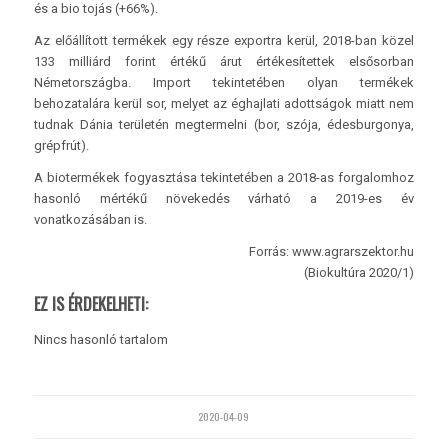
és a bio tojás (+66%).
Az előállított termékek egy része exportra kerül, 2018-ban közel
133 milliárd forint értékű árut értékesítettek elsősorban
Németországba. Import tekintetében olyan termékek
behozatalára kerül sor, melyet az éghajlati adottságok miatt nem
tudnak Dánia területén megtermelni (bor, szója, édesburgonya,
grépfrút).
A biotermékek fogyasztása tekintetében a 2018-as forgalomhoz
hasonló mértékű növekedés várható a 2019-es év
vonatkozásában is.
Forrás: www.agrarszektor.hu
(Biokultúra 2020/1)
EZ IS ÉRDEKELHETI:
Nincs hasonló tartalom
2020-04-09