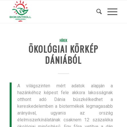
HÍREK
ÖKOLÓGIAI KÖRKÉP
DÁNIÁBÓL
A világszinten mért adatok alapján a
hazánkéhoz képest fele akkora lakosságnak
otthont adó Dánia büszkélkedhet a
kereskedelemben a biotermékek legmagasabb
arányával, ugyanis az ország
élelmiszerkínálatának csaknem 12 százaléka
ökológiai minősítésű. Egy főre vetítve a dán