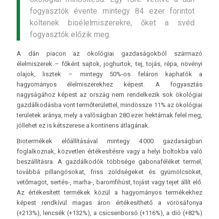
fogyasztók évente mintegy 84 ezer forintot
költenek bioélelmiszerekre, őket a svéd
fogyasztók előzik meg.
A dán piacon az ökológiai gazdaságokból származó
élelmiszerek – főként sajtok, joghurtok, tej, tojás, répa, növényi
olajok, lisztek – mintegy 50%-os feláron kaphatók a
hagyományos élelmiszerekhez képest. A fogyasztás
nagyságához képest az ország nem rendelkezik sok ökológiai
gazdálkodásba vont termőterülettel, mindössze 11% az ökológiai
területek aránya, mely a valóságban 280 ezer hektárnak felel meg,
jóllehet ez is kétszerese a kontinens átlagának.
Biotermékek előállításával mintegy 4 000 gazdaságban
foglalkoznak, közvetlen értékesítésre vagy a helyi boltokba való
beszállításra. A gazdálkodók többsége gabonaféléket termel,
továbbá pillangósokat, friss zöldségeket és gyümölcsöket,
vetőmagot, sertés-, marha-, baromfihúst, tojást vagy tejet állít elő.
Az értékesített termékek közül a hagyományos termékekhez
képest rendkívül magas áron értékesíthető a vörösáfonya
(+213%), lencsék (+132%), a csicseriborsó (+116%), a dió (+82%)